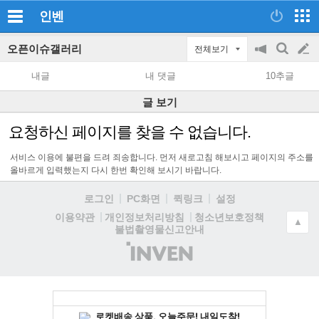
인벤
오픈이슈갤러리
전체보기
공
검
글
지
색
내글
내 댓글
10추글
on/off
쓰
글 보기
기
요청하신 페이지를 찾을 수 없습니다.
서비스 이용에 불편을 드려 죄송합니다. 먼저 새로고침 해보시고 페이지의 주소를
올바르게 입력했는지 다시 한번 확인해 보시기 바랍니다.
로그인
PC화면
퀵링크
설정
청소년보호정책
이용약관
개인정보처리방침
▲
불법촬영물신고안내
(주)
인
벤