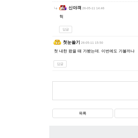
신야객
26-05-11 14:46
헉
답글
첫눈쓸기
26-05-11 15:50
첫 내한 왔을 때 가봤는데. 이번에도 가볼까나
답글
목록