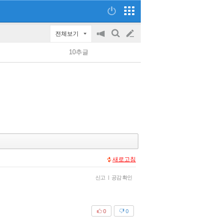
전체보기
공
검
글
지
색
10추글
on/off
쓰
기
새로고침
신고
|
공감 확인
0
0