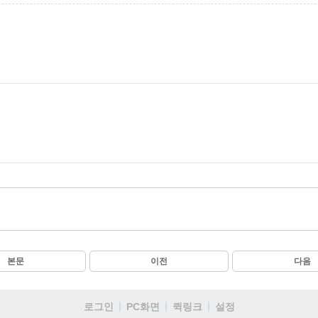
본문
이전
다음
로그인
PC화면
퀵링크
설정