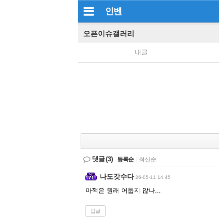
인벤
오픈이슈갤러리
내글
댓글
(3)
등록순
|
최신순
나도갓수다
26-05-11 14:45
마잭은 원래 어둡지 않나...
답글