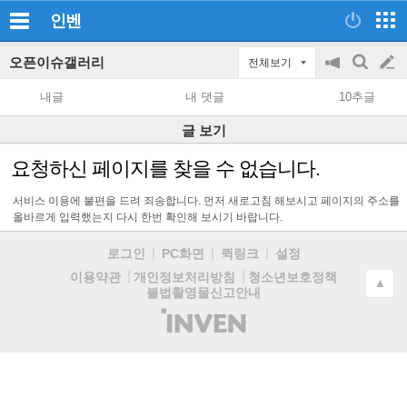
인벤
오픈이슈갤러리
전체보기
공
검
글
지
색
내글
내 댓글
10추글
on/off
쓰
글 보기
기
요청하신 페이지를 찾을 수 없습니다.
서비스 이용에 불편을 드려 죄송합니다. 먼저 새로고침 해보시고 페이지의 주소를
올바르게 입력했는지 다시 한번 확인해 보시기 바랍니다.
로그인
PC화면
퀵링크
설정
청소년보호정책
이용약관
개인정보처리방침
▲
불법촬영물신고안내
(주)
인
벤