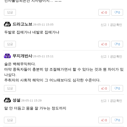
인사불성되는건 치사량이지… ㅡㅡ
답글
0
0
드라고노브
26-05-11 15:05
신고
|
공감 확인
두발로 집에가냐 네발로 집에가냐
답글
0
0
무지개반사
26-05-11 15:11
신고
|
공감 확인
술은 백해무익하다.
마약 중독자들이 충분히 양 조절해가면서 할 수 있다는 것과 뭔 차이가 있
나싶다.
주취자의 사회적 해악이 그 어느때보다도 심각한 수준이다.
답글
0
0
성설
26-05-11 15:29
신고
|
공감 확인
말 안 더듬고 몸을 잘 가누는 정도까지
답글
0
0