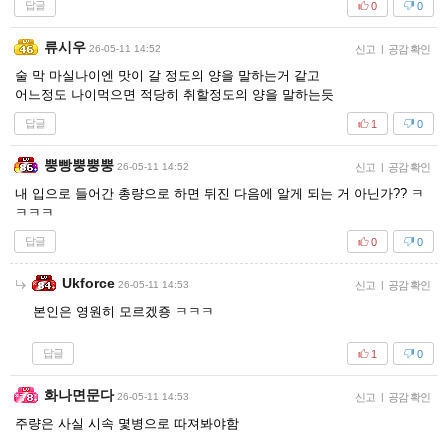
답글
0
0
류시우
26-05-11 14:52
신고
|
공감 확인
술 막 마실나이엔 맛이 갈 정도의 양을 말하는거 같고
어느정도 나이먹으면 적당히 취할정도의 양을 말하는듯
답글
1
0
뿡빵뿡뿡뿡
26-05-11 14:52
신고
|
공감 확인
내 입으로 들어간 총량으로 하면 뒤진 다음에 알게 되는 거 아닌가?? ㅋ
ㅋㅋㅋ
답글
0
0
Ukforce
26-05-11 14:53
신고
|
공감 확인
본인은 영원히 모르겠죵 ㅋㅋㅋ
답글
1
0
화나면문다
26-05-11 14:53
신고
|
공감 확인
주량은 사실 시속 몇병으로 따져봐야함