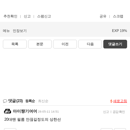
추천확인
신고
스팸신고
공유
스크랩
메뉴
인장보기
EXP 19%
목록
본문
이전
다음
댓글쓰기
댓글
(23)
등록순
|
최신순
새로고침
아이쨩기여어
26-05-11 14:51
신고
|
공감 확인
20대땐 필름 안끊길정도의 상한선