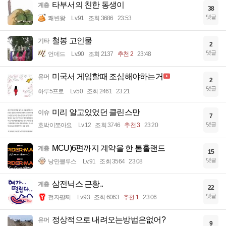
타부서의 친한 동생이
계층
38
댓글
쾌변왕
Lv.91
조회 3686
23:53
철봉 고인물
기타
2
댓글
언데드
Lv.90
조회 2137
추천 2
23:48
미국서 게임할때 조심해야하는거
유머
2
댓글
하루5프로
Lv.50
조회 2461
23:21
미리 알고있었던 클린스만
이슈
7
댓글
호박이쪼아요
Lv.12
조회 3746
추천 3
23:20
MCU)6편까지 계약을 한 톰홀랜드
계층
15
댓글
낭만블루스
Lv.91
조회 3564
23:08
삼전닉스 근황..
계층
22
댓글
전자팔찌
Lv.93
조회 6063
추천 1
23:06
정상적으로 내려오는방법은없어?
유머
9