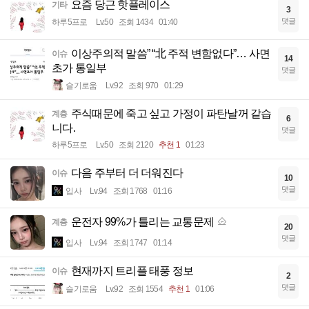
요즘 당근 핫플레이스
기타
3
댓글
하루5프로
Lv.50
조회 1434
01:40
이상주의적 말씀” “北 주적 변함없다”… 사면
이슈
14
초가 통일부
댓글
슬기로움
Lv.92
조회 970
01:29
주식때문에 죽고 싶고 가정이 파탄날꺼 같습
계층
6
니다.
댓글
하루5프로
Lv.50
조회 2120
추천 1
01:23
다음 주부터 더 더워진다
이슈
10
댓글
입사
Lv.94
조회 1768
01:16
운전자 99%가 틀리는 교통문제
계층
20
댓글
입사
Lv.94
조회 1747
01:14
현재까지 트리플 태풍 정보
이슈
2
댓글
슬기로움
Lv.92
조회 1554
추천 1
01:06