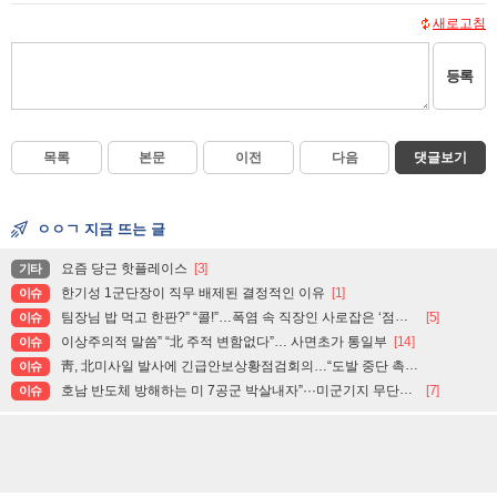
새로고침
등록
목록
본문
이전
다음
댓글보기
ㅇㅇㄱ 지금 뜨는 글
요즘 당근 핫플레이스
[3]
기타
한기성 1군단장이 직무 배제된 결정적인 이유
[1]
이슈
팀장님 밥 먹고 한판?” “콜!”…폭염 속 직장인 사로잡은 ‘점심 몰캉스’
[5]
이슈
이상주의적 말씀” “北 주적 변함없다”… 사면초가 통일부
[14]
이슈
靑, 北미사일 발사에 긴급안보상황점검회의…“도발 중단 촉구”
이슈
호남 반도체 방해하는 미 7공군 박살내자”···미군기지 무단침입 대학생단체 회원 3명 구속, 1명은 기각
[7]
이슈