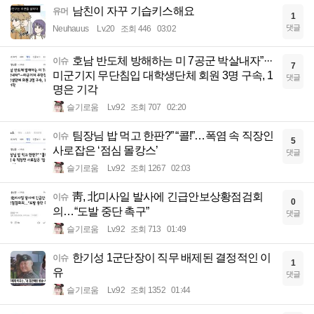
남친이 자꾸 기습키스해요
유머
1
댓글
Neuhauus
Lv.20
조회 446
03:02
호남 반도체 방해하는 미 7공군 박살내자”···
이슈
7
미군기지 무단침입 대학생단체 회원 3명 구속, 1
댓글
명은 기각
슬기로움
Lv.92
조회 707
02:20
팀장님 밥 먹고 한판?” “콜!”…폭염 속 직장인
이슈
5
사로잡은 ‘점심 몰캉스’
댓글
슬기로움
Lv.92
조회 1267
02:03
靑, 北미사일 발사에 긴급안보상황점검회
이슈
0
의…“도발 중단 촉구”
댓글
슬기로움
Lv.92
조회 713
01:49
한기성 1군단장이 직무 배제된 결정적인 이
이슈
1
유
댓글
슬기로움
Lv.92
조회 1352
01:44