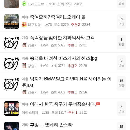
댓글
드라고노브
Lv.90
조회 2997
23:02
죽여줄까? 죽여라...오케이 콜
이슈
35
댓글
왜구김당
Lv.73
조회 5279
추천 2
22:34
폭락장을 맞이한 치과의사와 고객
계층
1
댓글
강슬기
Lv.94
조회 5092
추천 1
22:31
승객을 배려한 버스기사의 센스.jpg
계층
5
댓글
강슬기
Lv.94
조회 3751
추천 2
22:29
남자가 BMW 말고 아반떼 N을 사야되는 이
계층
15
유.jpg
댓글
강슬기
Lv.94
조회 4052
추천 1
22:26
이래서 한국 축구가 무너졌습니다.
이슈
2
댓글
아이스티이
Lv.32
조회 1817
추천 1
22:25
후방 ㅡ 빛베리 안스타
기타
15