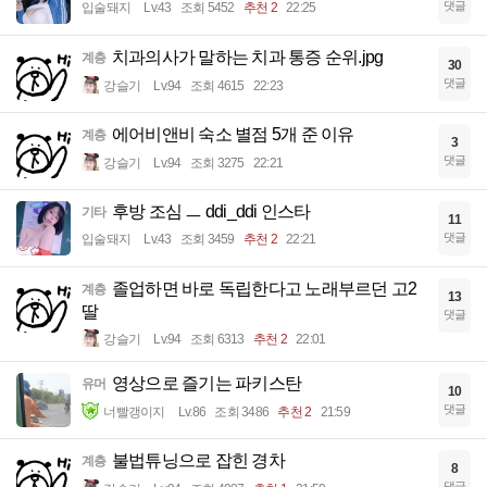
댓글
입술돼지
Lv.43
조회 5452
추천 2
22:25
치과의사가 말하는 치과 통증 순위.jpg
계층
30
댓글
강슬기
Lv.94
조회 4615
22:23
에어비앤비 숙소 별점 5개 준 이유
계층
3
댓글
강슬기
Lv.94
조회 3275
22:21
후방 조심 ㅡ ddi_ddi 인스타
기타
11
댓글
입술돼지
Lv.43
조회 3459
추천 2
22:21
졸업하면 바로 독립한다고 노래부르던 고2
계층
13
딸
댓글
강슬기
Lv.94
조회 6313
추천 2
22:01
영상으로 즐기는 파키스탄
유머
10
댓글
너빨갱이지
Lv.86
조회 3486
추천 2
21:59
불법튜닝으로 잡힌 경차
계층
8
댓글