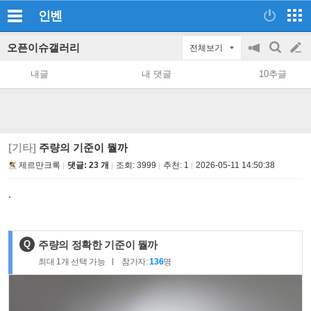
인벤
오픈이슈갤러리
전체보기
공
검
글
지
색
내글
내 댓글
10추글
on/off
쓰
기
[기타]
주량의 기준이 뭘까
제르만크록
댓글: 23 개
조회:
3999
추천:
1
2026-05-11 14:50:38
.
제
Q
주량의 정확한 기준이 뭘까
목
최대
1
개 선택 가능
참가자:
136
명
: