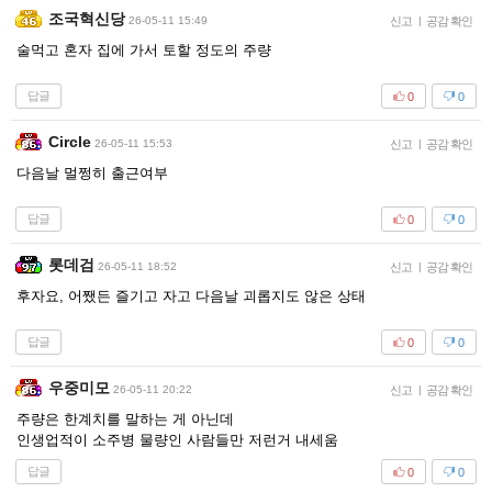
조국혁신당
26-05-11 15:49
신고
|
공감 확인
술먹고 혼자 집에 가서 토할 정도의 주량
답글
0
0
Circle
26-05-11 15:53
신고
|
공감 확인
다음날 멀쩡히 출근여부
답글
0
0
롯데검
26-05-11 18:52
신고
|
공감 확인
후자요, 어쨌든 즐기고 자고 다음날 괴롭지도 않은 상태
답글
0
0
우중미모
26-05-11 20:22
신고
|
공감 확인
주량은 한계치를 말하는 게 아닌데
인생업적이 소주병 물량인 사람들만 저런거 내세움
답글
0
0