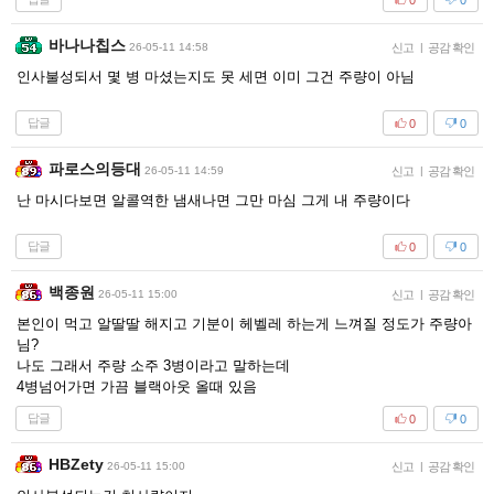
바나나칩스
26-05-11 14:58
신고
|
공감 확인
인사불성되서 몇 병 마셨는지도 못 세면 이미 그건 주량이 아님
답글
0
0
파로스의등대
26-05-11 14:59
신고
|
공감 확인
난 마시다보면 알콜역한 냄새나면 그만 마심 그게 내 주량이다
답글
0
0
백종원
26-05-11 15:00
신고
|
공감 확인
본인이 먹고 알딸딸 해지고 기분이 헤벨레 하는게 느껴질 정도가 주량아
님?
나도 그래서 주량 소주 3병이라고 말하는데
4병넘어가면 가끔 블랙아웃 올때 있음
답글
0
0
HBZety
26-05-11 15:00
신고
|
공감 확인