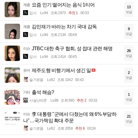
요즘 인기 떨어지는 음식 1티어
계층
13
댓글
입사
Lv.94
조회 2873
추천 1
00:53
김민재가 바라는 차기 국대 감독
계층
9
댓글
입사
Lv.94
조회 2134
00:49
JTBC 대한 축구 협회, 성 접대 관련 해명
이슈
26
댓글
입사
Lv.94
조회 2414
00:45
제주도행 비행기에서 생긴 일
유머
2
댓글
슬기로움
Lv.92
조회 1042
00:43
출석 해슴?
기타
1
댓글
사실난라쿤
Lv.89
조회 590
추천 2
00:33
李 대통령 "군에서 다쳤는데 왜 6% 부담하
이슈
21
나"…국가책임 확대 주문
댓글
슬기로움
Lv.92
조회 2058
추천 6
00:24