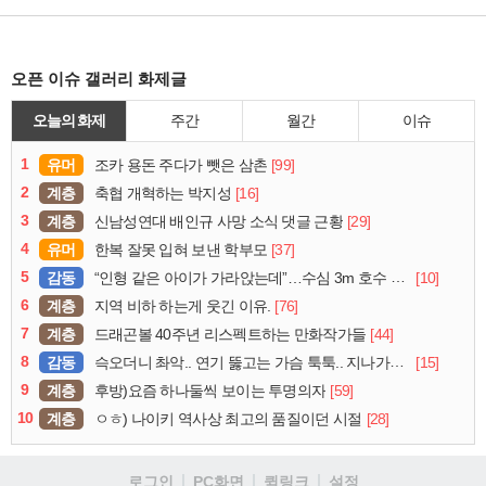
오픈 이슈 갤러리 화제글
오늘의 화제
주간
월간
이슈
1
유머
[99]
조카 용돈 주다가 뺏은 삼촌
2
계층
[16]
축협 개혁하는 박지성
3
계층
[29]
신남성연대 배인규 사망 소식 댓글 근황
4
유머
[37]
한복 잘못 입혀 보낸 학부모
5
감동
[10]
“인형 같은 아이가 가라앉는데”…수심 3m 호수 뛰어든 60대 의인
6
계층
[76]
지역 비하 하는게 웃긴 이유.
7
계층
[44]
드래곤볼 40주년 리스펙트하는 만화작가들
8
감동
[15]
슥오더니 촤악.. 연기 뚫고는 가슴 툭툭.. 지나가던 아재의 정체
9
계층
[59]
후방)요즘 하나둘씩 보이는 투명의자
10
계층
[28]
ㅇㅎ) 나이키 역사상 최고의 품질이던 시절
로그인
PC화면
퀵링크
설정