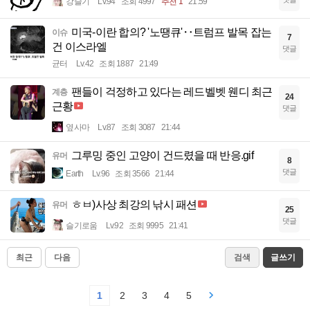
강슬기
Lv.94
조회 4997
추천 1
21:59
미국-이란 합의? '노땡큐'‥트럼프 발목 잡는
이슈
7
건 이스라엘
댓글
균터
Lv.42
조회 1887
21:49
팬들이 걱정하고 있다는 레드벨벳 웬디 최근
계층
24
근황
댓글
옆사마
Lv.87
조회 3087
21:44
그루밍 중인 고양이 건드렸을 때 반응.gif
유머
8
댓글
Earth
Lv.96
조회 3566
21:44
ㅎㅂ)사상 최강의 낚시 패션
유머
25
댓글
슬기로움
Lv.92
조회 9995
21:41
최근
다음
검색
글쓰기
1
2
3
4
5