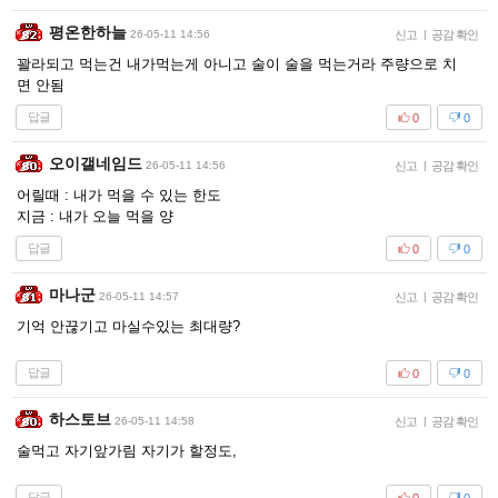
평온한하늘
26-05-11 14:56
신고
|
공감 확인
꽐라되고 먹는건 내가먹는게 아니고 술이 술을 먹는거라 주량으로 치
면 안됨
답글
0
0
오이갤네임드
26-05-11 14:56
신고
|
공감 확인
어릴때 : 내가 먹을 수 있는 한도
지금 : 내가 오늘 먹을 양
답글
0
0
마나군
26-05-11 14:57
신고
|
공감 확인
기억 안끊기고 마실수있는 최대량?
답글
0
0
하스토브
26-05-11 14:58
신고
|
공감 확인
술먹고 자기앞가림 자기가 할정도,
답글
0
0