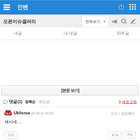
인벤
오픈이슈갤러리
전체보기
공
검
글
지
색
내글
내 댓글
10추글
on/off
쓰
기
[본문 보기]
댓글
(1)
등록순
|
최신순
새로고침
Ukforce
26-05-11 15:03
신고
|
공감 확인
세시네….
답글
0
0