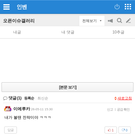
인벤
오픈이슈갤러리
전체보기
공
검
글
지
색
내글
내 댓글
10추글
on/off
쓰
기
[본문 보기]
댓글
(1)
등록순
|
최신순
새로고침
이에루카
26-05-11 15:30
신고
|
공감 확인
내가 볼땐 전략이야 ㅋㅋㅋ
답글
1
0