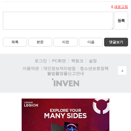
새로고침
등록
목록
본문
이전
다음
댓글보기
로그인
PC화면
퀵링크
설정
청소년보호정책
이용약관
개인정보처리방침
▲
불법촬영물신고안내
(주)
인
벤