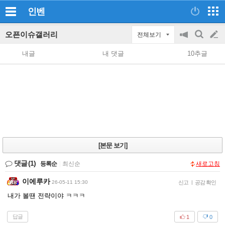
인벤
오픈이슈갤러리
전체보기
공
검
글
지
색
내글
내 댓글
10추글
on/off
쓰
기
[본문 보기]
댓글
(1)
등록순
|
최신순
새로고침
이에루카
26-05-11 15:30
신고
|
공감 확인
내가 볼땐 전략이야 ㅋㅋㅋ
답글
1
0