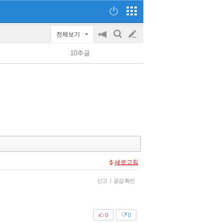
전체보기
공
검
글
지
색
10추글
on/off
쓰
기
새로고침
신고
|
공감 확인
0
0