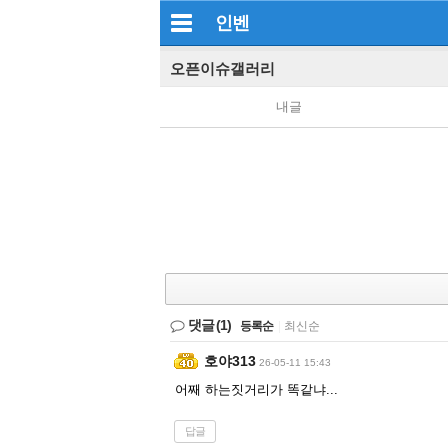
인벤
오픈이슈갤러리
내글
댓글
(1)
등록순
|
최신순
호야313
26-05-11 15:43
어째 하는짓거리가 똑같냐...
답글