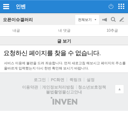
인벤
오픈이슈갤러리
전체보기
공
검
글
지
색
내글
내 댓글
10추글
on/off
쓰
글 보기
기
요청하신 페이지를 찾을 수 없습니다.
서비스 이용에 불편을 드려 죄송합니다. 먼저 새로고침 해보시고 페이지의 주소를
올바르게 입력했는지 다시 한번 확인해 보시기 바랍니다.
로그인
PC화면
퀵링크
설정
청소년보호정책
이용약관
개인정보처리방침
▲
불법촬영물신고안내
(주)
인
벤