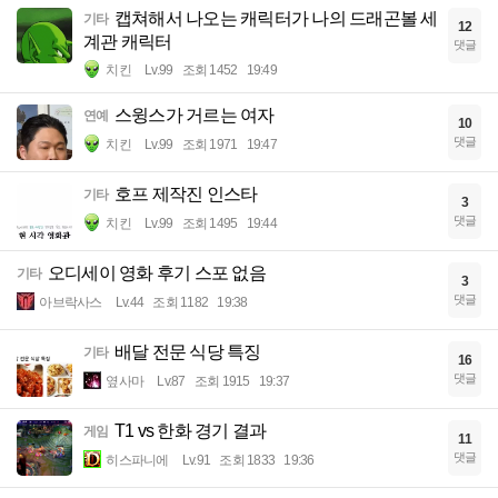
캡쳐해서 나오는 캐릭터가 나의 드래곤볼 세
기타
12
계관 캐릭터
댓글
치킨
Lv.99
조회 1452
19:49
스윙스가 거르는 여자
연예
10
댓글
치킨
Lv.99
조회 1971
19:47
호프 제작진 인스타
기타
3
댓글
치킨
Lv.99
조회 1495
19:44
오디세이 영화 후기 스포 없음
기타
3
댓글
아브락사스
Lv.44
조회 1182
19:38
배달 전문 식당 특징
기타
16
댓글
옆사마
Lv.87
조회 1915
19:37
T1 vs 한화 경기 결과
게임
11
댓글
히스파니에
Lv.91
조회 1833
19:36