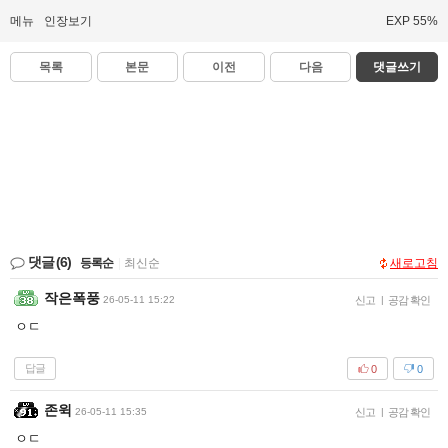
메뉴
인장보기
EXP 55%
목록
본문
이전
다음
댓글쓰기
댓글
(6)
등록순
|
최신순
새로고침
작은폭풍
26-05-11 15:22
신고
|
공감 확인
ㅇㄷ
답글
0
0
존윅
26-05-11 15:35
신고
|
공감 확인
ㅇㄷ