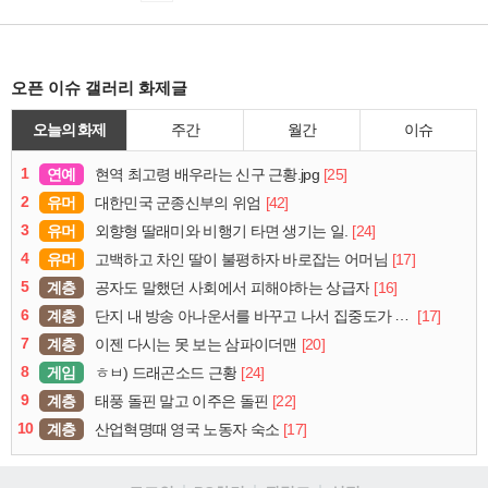
오픈 이슈 갤러리 화제글
오늘의 화제
주간
월간
이슈
1
연예
[25]
현역 최고령 배우라는 신구 근황.jpg
2
유머
[42]
대한민국 군종신부의 위엄
3
유머
[24]
외향형 딸래미와 비행기 타면 생기는 일.
4
유머
[17]
고백하고 차인 딸이 불평하자 바로잡는 어머님
5
계층
[16]
공자도 말했던 사회에서 피해야하는 상급자
6
계층
[17]
단지 내 방송 아나운서를 바꾸고 나서 집중도가 확 올라갔다는 한 아파트의 안내방송
7
계층
[20]
이젠 다시는 못 보는 삼파이더맨
8
게임
[24]
ㅎㅂ) 드래곤소드 근황
9
계층
[22]
태풍 돌핀 말고 이주은 돌핀
10
계층
[17]
산업혁명때 영국 노동자 숙소