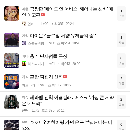
극장판 '메이드 인 어비스: 깨어나는 신비' 메
계층
1
인 예고편
댓글
언데드
Lv.90
조회 387
20:24
아이온2 글로벌 서양 유저들의 승?
게임
1
댓글
스톰근위병
Lv.80
조회 954
20:20
총기 난사범들 특징
기타
6
댓글
히스파니에
Lv.91
조회 943
20:20
흔한 짜집기 신화
지식
3
댓글
아브라카
Lv.91
조회 516
20:12
테라팹 진척 어떻길래...머스크 “가장 큰 제약
이슈
2
은 메모리”
댓글
균터
Lv.42
조회 989
20:12
ㅇㅎㅂ? 여친이랑 가면 은근 부담된다는 미
유머
6
용실
댓글