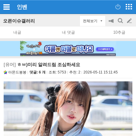
인벤
오픈이슈갤러리
전체보기
공
검
글
지
색
내글
내 댓글
10추글
on/off
쓰
기
[유머]
ㅎㅂ)미리 알려드림 조심하세요
아몬드봉봉
댓글: 6 개
조회:
5753
추천:
2
2026-05-11 15:11:45