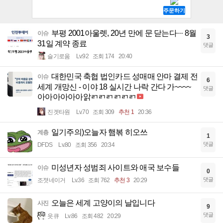
부평 2001아울렛, 20년 만에 문 닫는다··· 8월
이슈
3
31일 계약 종료
댓글
슬기로움
Lv.92
조회 174
20:40
대한민국 축협 법인카드 성매매 안마 결제 전
이슈
6
세계 개망신 - 이야 18 실시간 나락 간다 가~~~~
댓글
아아아아아아앍ㄺㄺㄺㄺㄺㄺ
진겟타원
Lv.70
조회 309
추천 1
20:36
일기주의)오늘자 햄볶 히오쓰
계층
1
댓글
DFDS
Lv.80
조회 356
20:34
미성년자 성범죄 사이트와 애국 보수들
이슈
0
댓글
조졋네이거
Lv.36
조회 762
추천 3
20:29
오늘은 세계 고양이의 날입니다
사진
9
댓글
읏큐
Lv.86
조회 482
20:29