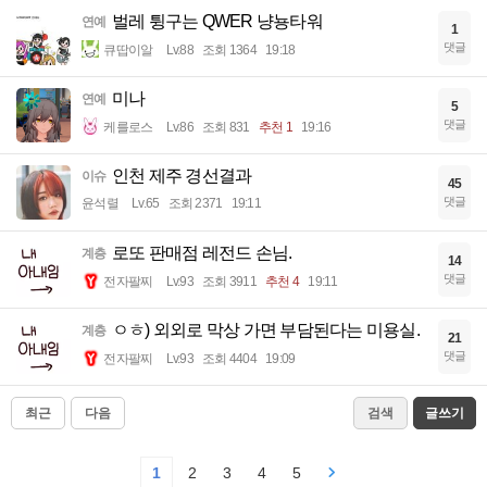
벌레 튕구는 QWER 냥뇽타워
연예
1
댓글
큐땁이알
Lv.88
조회 1364
19:18
미나
연예
5
댓글
케를로스
Lv.86
조회 831
추천 1
19:16
인천 제주 경선결과
이슈
45
댓글
윤석렬
Lv.65
조회 2371
19:11
로또 판매점 레전드 손님.
계층
14
댓글
전자팔찌
Lv.93
조회 3911
추천 4
19:11
ㅇㅎ) 외외로 막상 가면 부담된다는 미용실.
계층
21
댓글
전자팔찌
Lv.93
조회 4404
19:09
최근
다음
검색
글쓰기
1
2
3
4
5