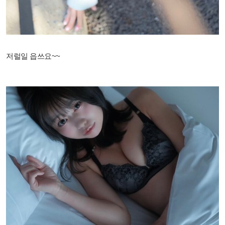
저럴일 읍쓰요~~