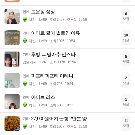
고윤정 성장
연예
6
댓글
치킨
Lv.99
조회 1427
추천 1
19:56
이마트 귤이 별로인 이유
기타
10
댓글
치킨
Lv.99
조회 1926
19:54
후방 ㅡ 명아추 인스타
기타
5
댓글
입술돼지
Lv.43
조회 1178
19:54
피프티피프티 아테나
연예
2
댓글
치킨
Lv.99
조회 713
19:54
아이브 리즈
연예
1
댓글
치킨
Lv.99
조회 508
19:52
27,000원어치 곱창 2인분 양
기타
11
댓글
치킨
Lv.99
조회 1957
추천 1
19:50