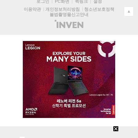
로그인
PC화면
퀵링크
설정
청소년보호정책
이용약관
개인정보처리방침
▲
불법촬영물신고안내
(주)
인
벤