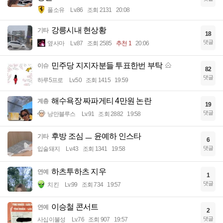
풀소유
Lv.86
조회 2131
20:08
강릉시내 현상황
기타
18
댓글
옆사마
Lv.87
조회 2585
추천 1
20:06
민주당 지지자분들 투표한번 부탁
이슈
82
댓글
하루5프로
Lv.50
조회 1415
19:59
해수욕장 짜파게티 4만원 논란
계층
19
댓글
낭만블루스
Lv.91
조회 2882
19:58
후방 조심 ㅡ 윤예하 인스타
기타
6
댓글
입술돼지
Lv.43
조회 1341
19:58
하츠투하츠 지우
연예
1
댓글
치킨
Lv.99
조회 734
19:57
이승철 콘서트
연예
2
댓글
사십이불성
Lv.76
조회 907
19:57