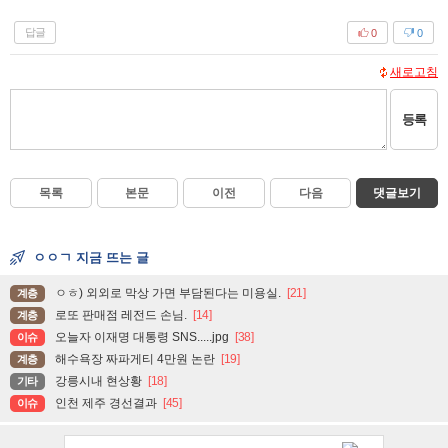
답글
0
0
새로고침
등록
목록
본문
이전
다음
댓글보기
ㅇㅇㄱ 지금 뜨는 글
ㅇㅎ) 외외로 막상 가면 부담된다는 미용실.
[21]
계층
로또 판매점 레전드 손님.
[14]
계층
오늘자 이재명 대통령 SNS.....jpg
[38]
이슈
해수욕장 짜파게티 4만원 논란
[19]
계층
강릉시내 현상황
[18]
기타
인천 제주 경선결과
[45]
이슈