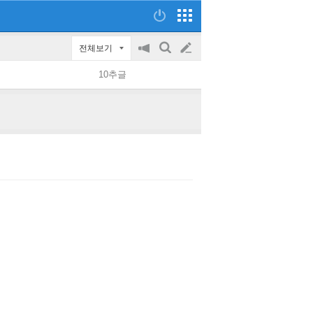
전체보기
공
검
글
지
색
10추글
on/off
쓰
기