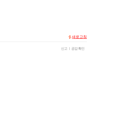
새로고침
신고
|
공감 확인