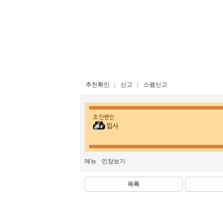
추천확인
신고
스팸신고
초 인벤인
입사
메뉴
인장보기
목록