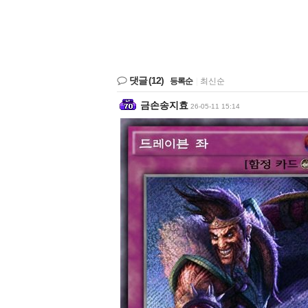
댓글
(12)
등록순
|
최신순
금손송지효
26-05-11 15:14