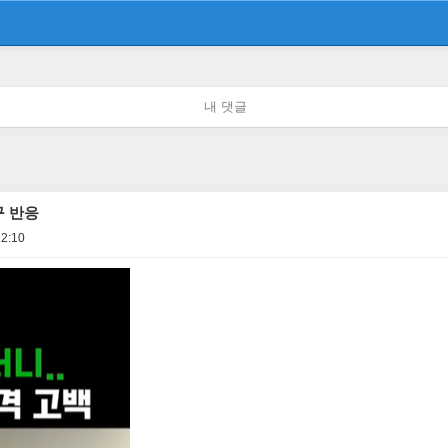
내 댓글
 반응
12:10