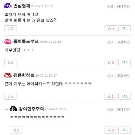
번실험체
26-05-11 15:16
신고
|
공감 확인
말차가 쓴게 아니고
알바 눈물이 쓴 그 음료 맞죠?
답글
0
0
돌체콜드부르
26-05-11 15:16
신고
|
공감 확인
기부엔딩 ㅋㅋㅋ
답글
0
0
평온한하늘
26-05-11 15:17
신고
|
공감 확인
근데 기부는 아메리카노로 하던데 ㅋㅋㅋㅋㅋㅋㅋ
답글
1
0
참여민주주의
26-05-11 22:43
신고
|
공감 확인
ㅋㅋㅌㅋㅋㅋㅋㅋㅋㅋㅋㅋㅋㅋ
답글
0
0