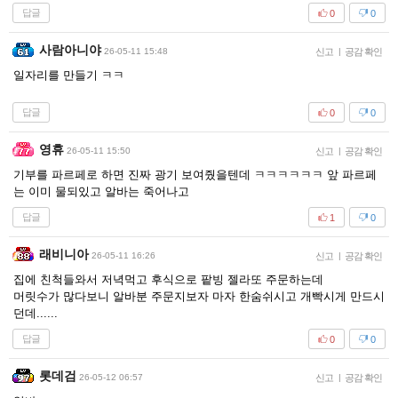
답글
0
0
사람아니야
26-05-11 15:48
신고
|
공감 확인
일자리를 만들기 ㅋㅋ
답글
0
0
영휴
26-05-11 15:50
신고
|
공감 확인
기부를 파르페로 하면 진짜 광기 보여줬을텐데 ㅋㅋㅋㅋㅋㅋ 앞 파르페
는 이미 물되있고 알바는 죽어나고
답글
1
0
래비니아
26-05-11 16:26
신고
|
공감 확인
집에 친척들와서 저녁먹고 후식으로 팥빙 젤라또 주문하는데
머릿수가 많다보니 알바분 주문지보자 마자 한숨쉬시고 개빡시게 만드시
던데......
답글
0
0
롯데검
26-05-12 06:57
신고
|
공감 확인