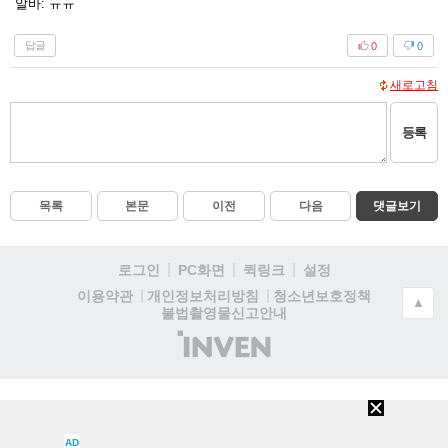
알바: ㅠㅠ
답글
0
0
새로고침
등록
목록
본문
이전
다음
댓글보기
로그인
PC화면
퀵링크
설정
청소년보호정책
이용약관
개인정보처리방침
▲
불법촬영물신고안내
(주)
인
벤
AD