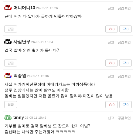
머니머니13
26-05-11 15:26
신고
|
공감 확인
근데 저거 다 알바가 급하게 만들어야하잖아
답글
0
0
사실난무
26-05-11 15:34
신고
|
공감 확인
결국 알바 외엔 활기가 돕니다?
답글
0
0
백종원
26-05-11 15:36
신고
|
공감 확인
사실 저가커피전문점에 아메리카노는 미끼상품이라
점주 입장에서는 많이 팔려도 애매함
알바는 힘들겠지만 저런 음료가 많이 팔려야 마진이 많이 남음
답글
0
0
tinny
26-05-11 15:46
신고
|
공감 확인
기부를 빌미로 결국 알바생 또 잡도리 한거 아님?
김선태는 나눠만 주는거잖아 ㅋㅋㅋㅋㅋ