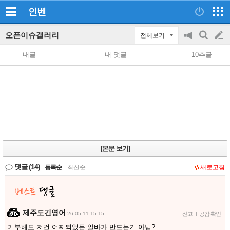
인벤
오픈이슈갤러리
전체보기
공
검
글
지
색
내글
내 댓글
10추글
on/off
쓰
기
[본문 보기]
댓글
(14)
등록순
|
최신순
새로고침
제주도긴영어
26-05-11 15:15
신고
|
공감 확인
기부해도 저건 어찌되었든 알바가 만드는거 아님?