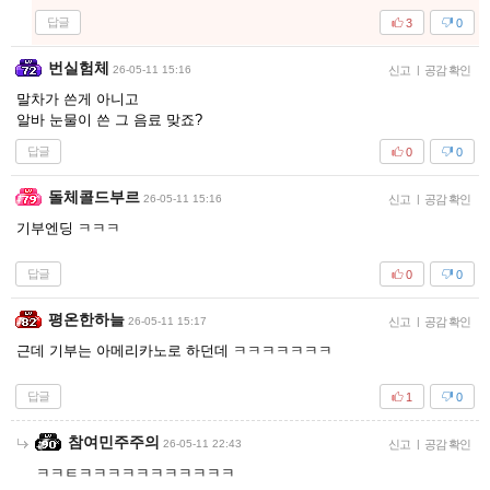
답글
3
0
번실험체
26-05-11 15:16
신고
|
공감 확인
말차가 쓴게 아니고
알바 눈물이 쓴 그 음료 맞죠?
답글
0
0
돌체콜드부르
26-05-11 15:16
신고
|
공감 확인
기부엔딩 ㅋㅋㅋ
답글
0
0
평온한하늘
26-05-11 15:17
신고
|
공감 확인
근데 기부는 아메리카노로 하던데 ㅋㅋㅋㅋㅋㅋㅋ
답글
1
0
참여민주주의
26-05-11 22:43
신고
|
공감 확인
ㅋㅋㅌㅋㅋㅋㅋㅋㅋㅋㅋㅋㅋㅋ