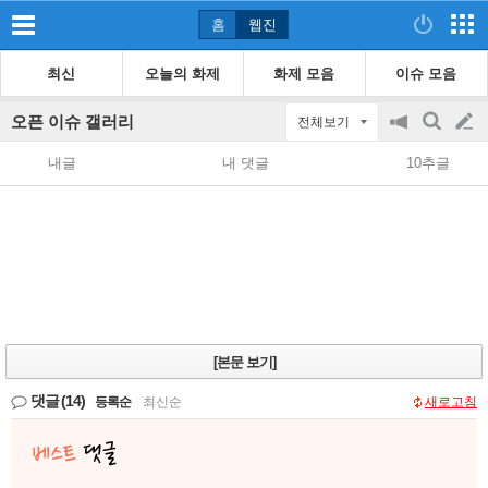
홈
웹진
최신
오늘의 화제
화제 모음
이슈 모음
오픈 이슈 갤러리
전체보기
공
검
글
지
색
내글
내 댓글
10추글
on/off
쓰
기
[본문 보기]
댓글
(14)
등록순
|
최신순
새로고침