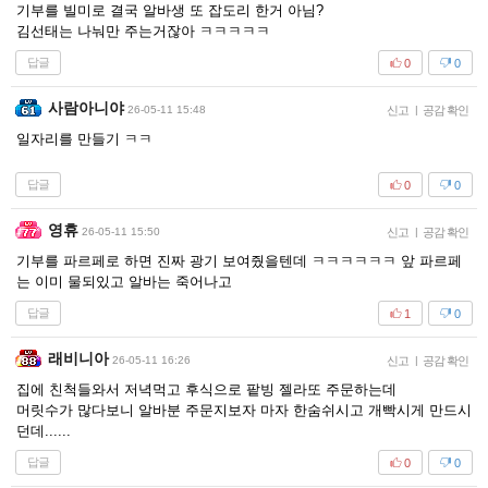
기부를 빌미로 결국 알바생 또 잡도리 한거 아님?
김선태는 나눠만 주는거잖아 ㅋㅋㅋㅋㅋ
답글
0
0
사람아니야
26-05-11 15:48
신고
|
공감 확인
일자리를 만들기 ㅋㅋ
답글
0
0
영휴
26-05-11 15:50
신고
|
공감 확인
기부를 파르페로 하면 진짜 광기 보여줬을텐데 ㅋㅋㅋㅋㅋㅋ 앞 파르페
는 이미 물되있고 알바는 죽어나고
답글
1
0
래비니아
26-05-11 16:26
신고
|
공감 확인
집에 친척들와서 저녁먹고 후식으로 팥빙 젤라또 주문하는데
머릿수가 많다보니 알바분 주문지보자 마자 한숨쉬시고 개빡시게 만드시
던데......
답글
0
0