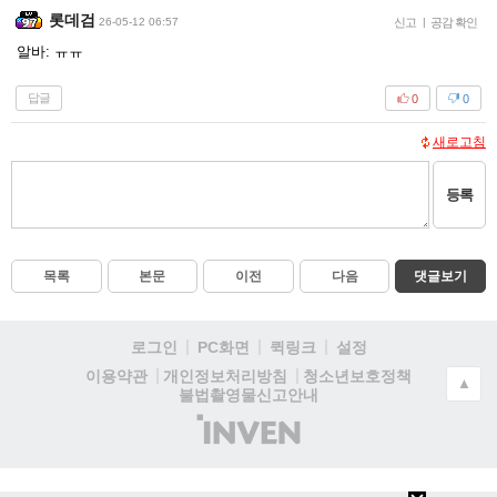
롯데검
26-05-12 06:57
신고
|
공감 확인
알바: ㅠㅠ
답글
0
0
새로고침
등록
목록
본문
이전
다음
댓글보기
로그인
PC화면
퀵링크
설정
청소년보호정책
이용약관
개인정보처리방침
▲
불법촬영물신고안내
(주)
인
벤