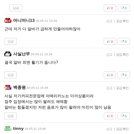
답글
0
0
머니머니13
26-05-11 15:26
신고
|
공감 확인
근데 저거 다 알바가 급하게 만들어야하잖아
답글
0
0
사실난무
26-05-11 15:34
신고
|
공감 확인
결국 알바 외엔 활기가 돕니다?
답글
0
0
백종원
26-05-11 15:36
신고
|
공감 확인
사실 저가커피전문점에 아메리카노는 미끼상품이라
점주 입장에서는 많이 팔려도 애매함
알바는 힘들겠지만 저런 음료가 많이 팔려야 마진이 많이 남음
답글
0
0
tinny
26-05-11 15:46
신고
|
공감 확인