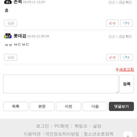
존윅
26-05-11 15:33
신고
|
공감 확인
흠
답글
0
0
롯데검
26-05-12 06:58
신고
|
공감 확인
ㅠㅠ ㅂㄷㅂㄷ
답글
0
0
새로고침
등록
목록
본문
이전
다음
댓글보기
로그인
PC화면
퀵링크
설정
청소년보호정책
이용약관
개인정보처리방침
▲