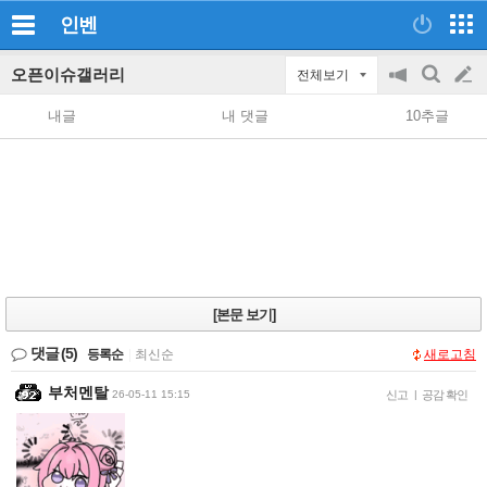
인벤
오픈이슈갤러리
전체보기
공
검
글
지
색
내글
내 댓글
10추글
on/off
쓰
기
[본문 보기]
댓글
(5)
등록순
|
최신순
새로고침
부처멘탈
26-05-11 15:15
신고
|
공감 확인