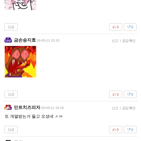
답글
0
0
금손송지효
26-05-11 15:15
신고
|
공감 확인
답글
0
0
민트치즈피자
26-05-11 15:16
신고
|
공감 확인
또 개열받는거 들고 오셨네 ㅅㅂ
답글
0
0