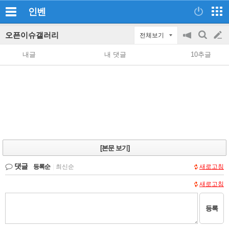
인벤
오픈이슈갤러리
전체보기
공
검
글
지
색
내글
내 댓글
10추글
on/off
쓰
기
[본문 보기]
댓글
등록순
|
최신순
새로고침
새로고침
등록