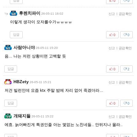
답글
0
0
후렌치파이
26-05-11 16:02
신고
|
공감 확인
이렇게 생각이 모자를수가ㅠㅠㅠㅠ
답글
0
0
사람아니야
26-05-11 15:20
신고
|
공감 확인
음... 나는 저런 상황이면 고백할 듯
답글
0
2
HBZety
26-05-11 15:21
신고
|
공감 확인
저건 빌런인데 요즘 ktx 주말 밤에 자리 없어 죽겠더라…
답글
0
0
개돼지들
26-05-11 15:22
신고
|
공감 확인
에효. 늙어빠진게 특권인줄 아는 몇없는 노친네들.. 안뒤지나 몰라..