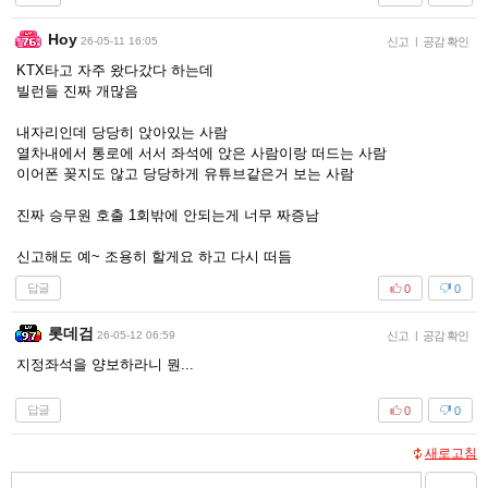
Hoy
26-05-11 16:05
신고
|
공감 확인
KTX타고 자주 왔다갔다 하는데
빌런들 진짜 개많음
내자리인데 당당히 앉아있는 사람
열차내에서 통로에 서서 좌석에 앉은 사람이랑 떠드는 사람
이어폰 꽂지도 않고 당당하게 유튜브같은거 보는 사람
진짜 승무원 호출 1회밖에 안되는게 너무 짜증남
신고해도 예~ 조용히 할게요 하고 다시 떠듬
답글
0
0
롯데검
26-05-12 06:59
신고
|
공감 확인
지정좌석을 양보하라니 뭔...
답글
0
0
새로고침