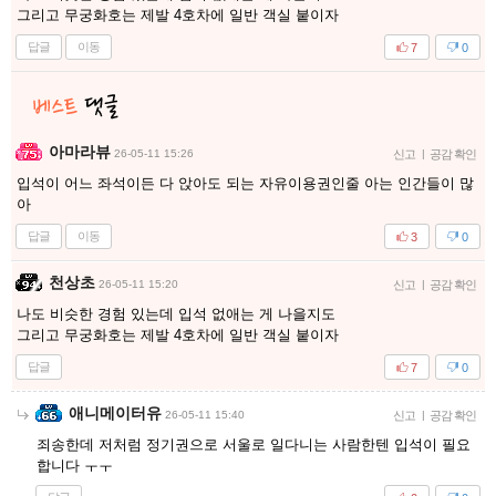
그리고 무궁화호는 제발 4호차에 일반 객실 붙이자
답글
이동
7
0
아마라뷰
26-05-11 15:26
신고
|
공감 확인
입석이 어느 좌석이든 다 앉아도 되는 자유이용권인줄 아는 인간들이 많
아
답글
이동
3
0
천상초
26-05-11 15:20
신고
|
공감 확인
나도 비슷한 경험 있는데 입석 없애는 게 나을지도
그리고 무궁화호는 제발 4호차에 일반 객실 붙이자
답글
7
0
애니메이터유
26-05-11 15:40
신고
|
공감 확인
죄송한데 저처럼 정기권으로 서울로 일다니는 사람한텐 입석이 필요
합니다 ㅜㅜ