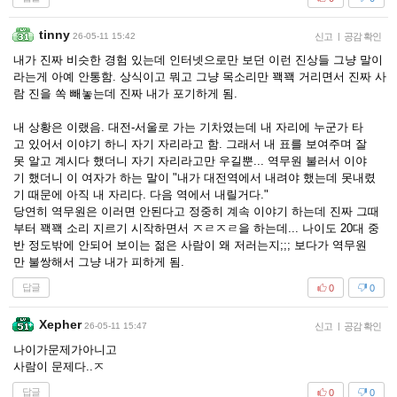
tinny
26-05-11 15:42
신고
|
공감 확인
내가 진짜 비슷한 경험 있는데 인터넷으로만 보던 이런 진상들 그냥 말이
라는게 아예 안통함. 상식이고 뭐고 그냥 목소리만 꽥꽥 거리면서 진짜 사
람 진을 쏙 빼놓는데 진짜 내가 포기하게 됨.
내 상황은 이랬음. 대전-서울로 가는 기차였는데 내 자리에 누군가 타
고 있어서 이야기 하니 자기 자리라고 함. 그래서 내 표를 보여주며 잘
못 알고 계시다 했더니 자기 자리라고만 우길뿐... 역무원 불러서 이야
기 했더니 이 여자가 하는 말이 "내가 대전역에서 내려야 했는데 못내렸
기 때문에 아직 내 자리다. 다음 역에서 내릴거다."
당연히 역무원은 이러면 안된다고 정중히 계속 이야기 하는데 진짜 그때
부터 꽥꽥 소리 지르기 시작하면서 ㅈㄹㅈㄹ을 하는데... 나이도 20대 중
반 정도밖에 안되어 보이는 젊은 사람이 왜 저러는지;;; 보다가 역무원
만 불쌍해서 그냥 내가 피하게 됨.
답글
0
0
Xepher
26-05-11 15:47
신고
|
공감 확인
나이가문제가아니고
사람이 문제다..ㅈ
답글
0
0