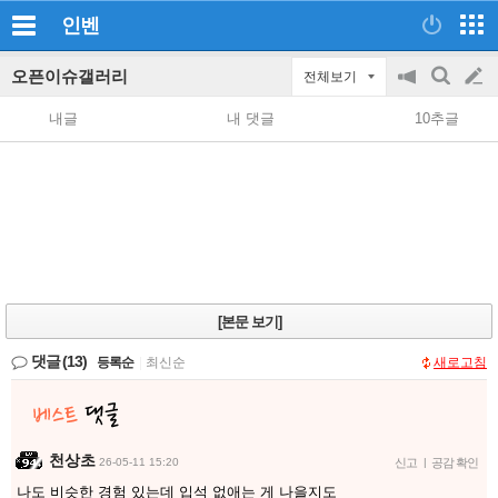
인벤
오픈이슈갤러리
전체보기
공
검
글
지
색
내글
내 댓글
10추글
on/off
쓰
기
[본문 보기]
댓글
(13)
등록순
|
최신순
새로고침
천상초
26-05-11 15:20
신고
|
공감 확인
나도 비슷한 경험 있는데 입석 없애는 게 나을지도