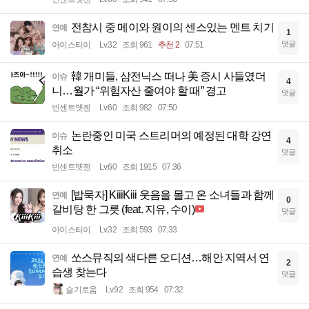
전참시 중 메이와 원이의 센스있는 멘트 치기
연예
1
댓글
아이스티이
Lv.32
조회 961
추천 2
07:51
韓 개미들, 삼전닉스 떠나 美 증시 사들였더
이슈
4
니…월가 “위험자산 줄여야 할 때” 경고
댓글
빈센트멧젠
Lv.60
조회 982
07:50
논란중인 미국 스트리머의 예정된 대학 강연
이슈
4
취소
댓글
빈센트멧젠
Lv.60
조회 1915
07:36
[밥묵자] KiiiKiii 웃음을 몰고 온 소녀들과 함께
연예
0
갈비탕 한 그릇 (feat. 지유, 수이)
댓글
아이스티이
Lv.32
조회 593
07:33
쏘스뮤직의 색다른 오디션…해안 지역서 연
연예
2
습생 찾는다
댓글
슬기로움
Lv.92
조회 954
07:32