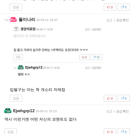
답글
0
0
돌미나리
26-05-11 16:37
신고
|
공감 확인
입벌구는 아는 척 개소리 자제점
답글
0
0
Ejwhgrp12
26-05-11 15:23
신고
|
공감 확인
역시 이런거엔 어떤 자신의 코맨트도 없다
답글
0
0