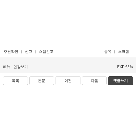
추천확인
신고
스팸신고
공유
스크랩
메뉴
인장보기
EXP 63%
목록
본문
이전
다음
댓글쓰기