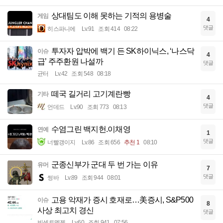
상대팀도 이해 못하는 기적의 용병술
게임
4
댓글
히스파니에
Lv.91
조회 414
08:22
투자자 압박에 백기 든 SK하이닉스, ‘나스닥
이슈
4
급’ 주주환원 나설까
댓글
균터
Lv.42
조회 548
08:18
떼국 길거리 고기계란빵
기타
4
댓글
언데드
Lv.90
조회 773
08:13
수염그린 백지헌.이채영
연예
1
댓글
너빨갱이지
Lv.86
조회 656
추천 1
08:10
군종신부가 군대 두 번 가는 이유
유머
7
댓글
썽바
Lv.89
조회 944
08:01
고용 악재가 증시 호재로…美증시, S&P500
이슈
8
사상 최고치 경신
댓글
빈센트멧젠
Lv.60
조회 941
07:56