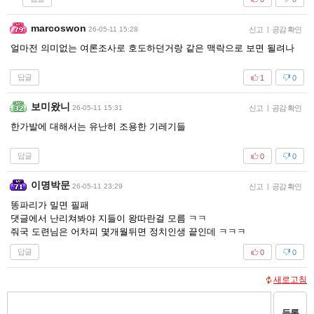
marcoswon
26-05-11 15:28
신고
|
공감 확인
얼마전 의미없는 여론조사로 호도하던거랑 같은 맥락으로 보면 될려나
답글
1
0
보미왔니
26-05-11 15:31
신고
|
공감 확인
한가발에 대해서는 유난히 조용한 기레기들
답글
0
0
이명박문
26-05-11 23:29
신고
|
공감 확인
똥파리가 밀면 필패
댓글에서 난리쳐봐야 지들이 왕따란걸 모름 ㅋㅋ
줘국 도련님은 어차피 몇개월뒤면 정치인생 끝인데 ㅋㅋㅋ
답글
0
0
새로고침
등록