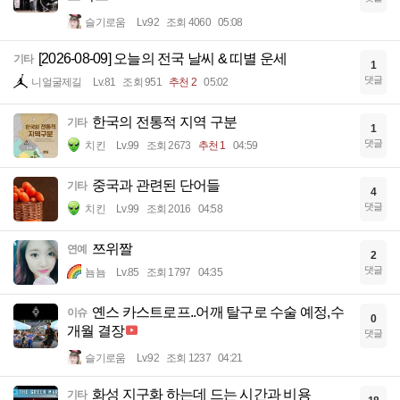
슬기로움
Lv.92
조회 4060
05:08
[2026-08-09] 오늘의 전국 날씨 & 띠별 운세
기타
1
댓글
니얼굴제길
Lv.81
조회 951
추천 2
05:02
한국의 전통적 지역 구분
기타
1
댓글
치킨
Lv.99
조회 2673
추천 1
04:59
중국과 관련된 단어들
기타
4
댓글
치킨
Lv.99
조회 2016
04:58
쯔위짤
연예
2
댓글
뇸뇸
Lv.85
조회 1797
04:35
옌스 카스트로프..어깨 탈구로 수술 예정,수
이슈
0
개월 결장
댓글
슬기로움
Lv.92
조회 1237
04:21
화성 지구화 하는데 드는 시간과 비용
기타