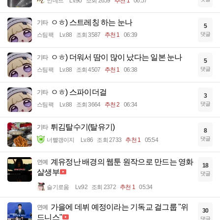
언데드
Lv.90
조회 2659
추천 1
06:57
ㅇㅎ) 스트레칭 하는 눈나
기타
5
댓글
스팀팩
Lv.88
조회 3587
추천 1
06:39
ㅇㅎ) 더워서 땀이 많이 났다는 일본 눈나
기타
5
댓글
스팀팩
Lv.88
조회 4507
추천 1
06:38
ㅇㅎ) 스파이더걸
기타
3
댓글
스팀팩
Lv.88
조회 3664
추천 2
06:34
튀김탈수기(탈유기)
기타
8
댓글
너빨갱이지
Lv.86
조회 2733
추천 1
05:54
계유정난 배경의 웹툰 원작으로 만드는 영화
연예
18
살생부
댓글
슬기로움
Lv.92
조회 2372
추천 1
05:34
가을에 데뷔 예정이라는 기독교 걸그룹 "위
연예
30
드니스"
댓글