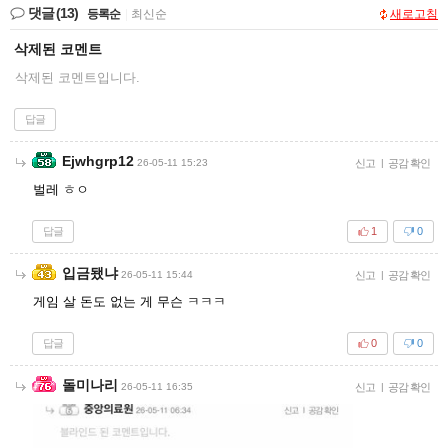
댓글
(13)
등록순
|
최신순
새로고침
삭제된 코멘트
삭제된 코멘트입니다.
답글
Ejwhgrp12
26-05-11 15:23
신고
|
공감 확인
벌레 ㅎㅇ
답글
1
0
입금됐냐
26-05-11 15:44
신고
|
공감 확인
게임 살 돈도 없는 게 무슨 ㅋㅋㅋ
답글
0
0
돌미나리
26-05-11 16:35
신고
|
공감 확인