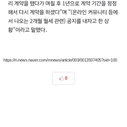
https://n.news.naver.com/mnews/article/003/0013937405?sid=100
0