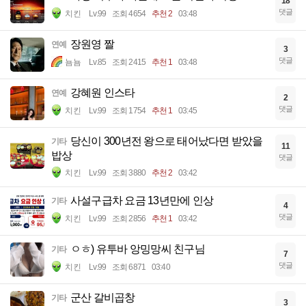
18
댓글
치킨
Lv.99
조회 4654
추천 2
03:48
장원영 짤
연예
3
댓글
뇸뇸
Lv.85
조회 2415
추천 1
03:48
강혜원 인스타
연예
2
댓글
치킨
Lv.99
조회 1754
추천 1
03:45
당신이 300년전 왕으로 태어났다면 받았을
기타
11
밥상
댓글
치킨
Lv.99
조회 3880
추천 2
03:42
사설구급차 요금 13년만에 인상
기타
4
댓글
치킨
Lv.99
조회 2856
추천 1
03:42
ㅇㅎ) 유투바 앙밍망씨 친구님
기타
7
댓글
치킨
Lv.99
조회 6871
03:40
군산 갈비곱창
기타
3