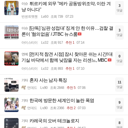
튀르키예 외무 "메카 공동방위조약, 이란 겨
이슈
3
냥 아니다"
댓글
빈센트멧젠
Lv.60
조회 739
07:23
[단독] '심판 성접대' 징계 안 한 이유…검찰 결
이슈
3
론이 '혐의없음' / JTBC 뉴스룸
댓글
아이스티이
Lv.32
조회 917
추천 1
07:14
[전지적 참견 시점] 잠시 찾아온 쉬는 시간! 대
연예
0
기실 바닥에서 함께 낮잠을 자는 리센느, MBC
댓글
아이스티이
Lv.32
조회 893
추천 1
07:10
혼자 사는 남자 특징
기타
11
댓글
언데드
Lv.90
조회 2848
추천 5
07:06
한국에 방문한 세계인이 놀란 폭염
기타
9
댓글
언데드
Lv.90
조회 2366
추천 2
07:03
카레국의 오버 테크놀로지
기타
8
댓글