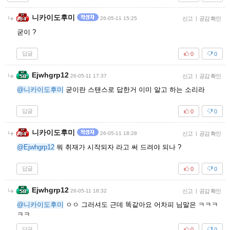
니카이도후미
26-05-11 15:25
신고
|
공감 확인
굳이 ?
답글
0
0
Ejwhgrp12
26-05-11 17:37
신고
|
공감 확인
@니카이도후미
굳이란 스탠스로 답한거 이미 알고 하는 소리라
답글
0
0
니카이도후미
26-05-11 18:28
신고
|
공감 확인
@Ejwhgrp12
뭐 취재가 시작되자 라고 써 드려야 되나 ?
답글
0
0
Ejwhgrp12
26-05-11 18:32
신고
|
공감 확인
@니카이도후미
ㅇㅇ 그러셔도 근데 똑같아요 어차피 님말은 ㅋㅋㅋ
ㅋㅋ
답글
0
0