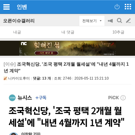
인벤
오픈이슈갤러리
전체보기
공
검
글
지
색
내글
내 댓글
10추글
on/off
쓰
기
[이슈]
조국혁신당, '조국 평택 2개월 월세설'에 "내년 4월까지 1
년 계약"
니카이도후미
댓글: 13 개
조회:
2746
2026-05-11 15:21:10