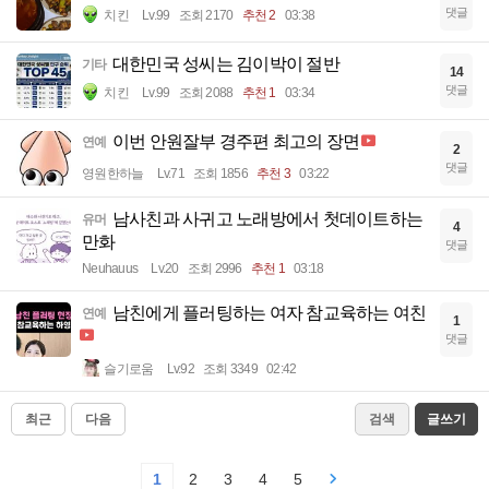
댓글
치킨
Lv.99
조회 2170
추천 2
03:38
대한민국 성씨는 김이박이 절반
기타
14
댓글
치킨
Lv.99
조회 2088
추천 1
03:34
이번 안원잘부 경주편 최고의 장면
연예
2
댓글
영원한하늘
Lv.71
조회 1856
추천 3
03:22
남사친과 사귀고 노래방에서 첫데이트하는
유머
4
만화
댓글
Neuhauus
Lv.20
조회 2996
추천 1
03:18
남친에게 플러팅하는 여자 참교육하는 여친
연예
1
댓글
슬기로움
Lv.92
조회 3349
02:42
최근
다음
검색
글쓰기
1
2
3
4
5