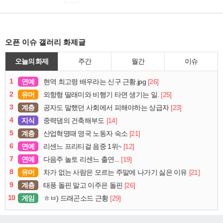
오픈 이슈 갤러리 화제글
오늘의 화제
주간
월간
이슈
1
연예
[26]
현역 최고령 배우라는 신구 근황.jpg
2
유머
[25]
외향형 딸래미와 비행기 타면 생기는 일.
3
계층
[23]
공자도 말했던 사회에서 피해야하는 상급자
4
지식
[14]
중력댐의 건축해부도
5
계층
[21]
산업혁명때 영국 노동자 숙소
6
연예
[12]
리센느 프리티걸 음중 1위~
7
연예
[19]
다음주 놀토 리센느 출연...
8
유머
[21]
차가 없는 사람은 모르는 주말에 나가기 싫은 이유
9
계층
[26]
태풍 돌핀 말고 이주은 돌핀
10
게임
[29]
ㅎㅂ) 드래곤소드 근황