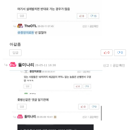
아갈좀
답글
0
0
돌미나리
26-05-11 16:36
신고
|
공감 확인