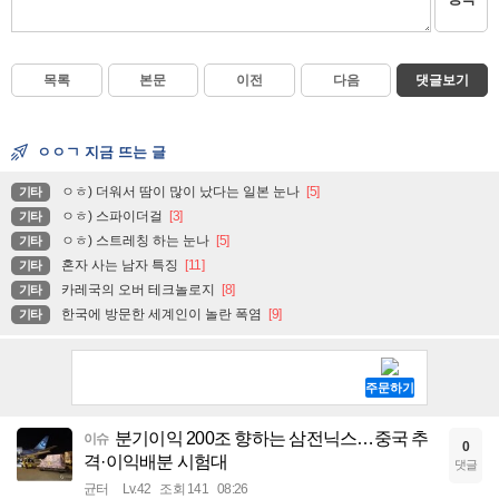
목록
본문
이전
다음
댓글보기
ㅇㅇㄱ 지금 뜨는 글
ㅇㅎ) 더워서 땀이 많이 났다는 일본 눈나
[5]
기타
ㅇㅎ) 스파이더걸
[3]
기타
ㅇㅎ) 스트레칭 하는 눈나
[5]
기타
혼자 사는 남자 특징
[11]
기타
카레국의 오버 테크놀로지
[8]
기타
한국에 방문한 세계인이 놀란 폭염
[9]
기타
분기이익 200조 향하는 삼전닉스…중국 추
이슈
0
격·이익배분 시험대
댓글
균터
Lv.42
조회 141
08:26