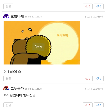
답글
0
0
교범바제
26-05-11 15:24
신고
|
공감 확인
힘내십쇼! 👍
답글
0
0
그누군가
26-05-11 15:25
신고
|
공감 확인
화이팅입니다 힘내십쇼
답글
0
0