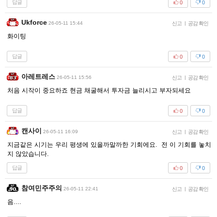
답글
0
0
Ukforce
26-05-11 15:44
신고
|
공감 확인
화이팅
답글
0
0
아레트레스
26-05-11 15:56
신고
|
공감 확인
처음 시작이 중요하죠 현금 채굴해서 투자금 늘리시고 부자되세요
답글
0
0
캔사이
26-05-11 16:09
신고
|
공감 확인
지금같은 시기는 우리 평생에 있을까말까한 기회에요. 전 이 기회를 놓치
지 않았습니다.
답글
0
0
참여민주주의
26-05-11 22:41
신고
|
공감 확인
음....