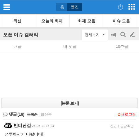
홈
웹진
최신
오늘의 화제
화제 모음
이슈 모음
오픈 이슈 갤러리
전체보기
공
검
글
지
색
내글
내 댓글
10추글
on/off
쓰
기
[본문 보기]
댓글
(16)
등록순
|
최신순
새로고침
반티단검
26-05-11 15:24
신고
|
공감 확인
성투하시기 바랍니다!