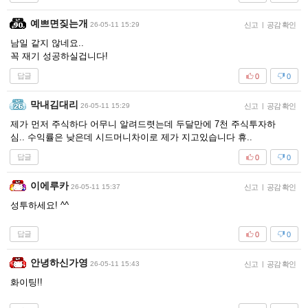
예쁘면짖는개
26-05-11 15:29
신고
|
공감 확인
남일 같지 않네요..
꼭 재기 성공하실겁니다!
답글
0
0
막내김대리
26-05-11 15:29
신고
|
공감 확인
제가 먼저 주식하다 어무니 알려드렷는데 두달만에 7천 주식투자하
심.. 수익률은 낮은데 시드머니차이로 제가 지고있습니다 휴..
답글
0
0
이에루카
26-05-11 15:37
신고
|
공감 확인
성투하세요! ^^
답글
0
0
안녕하신가영
26-05-11 15:43
신고
|
공감 확인
화이팅!!