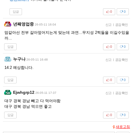
답글
0
0
년째영업중
26-05-11 16:04
신고
|
공감 확인
맘같아선 전부 갈아엎어지는게 맞는데 과연...무지성 2찍들을 이길수있을
까...
답글
0
0
누구나
26-05-11 16:48
신고
|
공감 확인
14:2 예상합니다.
답글
0
0
Ejwhgrp12
26-05-11 17:37
신고
|
공감 확인
대구 경북 경남 빼고 다 먹어야함
대구 경북 경남 먹으면 좋고
답글
0
0
새로고침