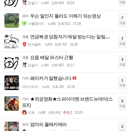
댓글
강슬기
Lv.94
조회 619
15:29
무슨 말인지 몰라도 이해가 되는영상
유머
7
댓글
너빨갱이지
Lv.86
조회 501
15:28
연금복권 당첨자가 매달 받는다는 알림.....
계층
7
댓글
전자팔찌
Lv.93
조회 707
15:28
요즘 배달 파스타 근황
계층
3
댓글
강슬기
Lv.94
조회 567
15:27
페이커가 말했습니다.
기타
1
댓글
아이스티이
Lv.32
조회 267
15:25
★외궁영화★스파이더맨:브랜드뉴데이(스
기타
5
포X)
댓글
리뷰
Lv.86
조회 442
추천 2
15:25
엄마의 몰래카메라
유머
2