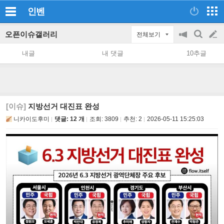
인벤
오픈이슈갤러리
전체보기
공
검
글
지
색
내글
내 댓글
10추글
on/off
쓰
기
[이슈]
지방선거 대진표 완성
니카이도후미
댓글: 12 개
조회:
3809
추천:
2
2026-05-11 15:25:03