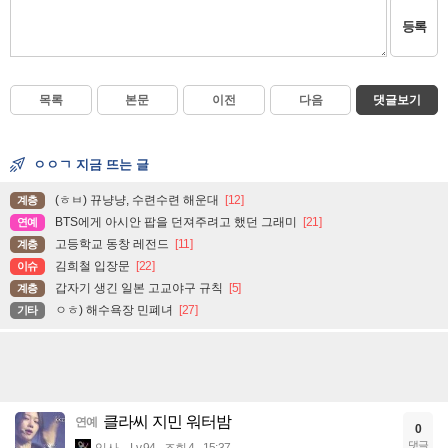
등록
목록
본문
이전
다음
댓글보기
ㅇㅇㄱ 지금 뜨는 글
(ㅎㅂ) 뀨냥냥, 수련수련 해운대
[12]
계층
BTS에게 아시안 팝을 던져주려고 했던 그래미
[21]
연예
고등학교 동창 레전드
[11]
계층
김희철 입장문
[22]
이슈
갑자기 생긴 일본 고교야구 규칙
[5]
계층
ㅇㅎ) 해수욕장 민폐녀
[27]
기타
클라씨 지민 워터밤
연예
0
댓글
입사
Lv.94
조회 4
15:37