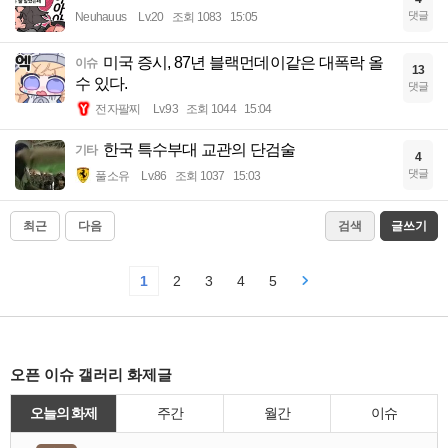
댓글
Neuhauus
Lv.20
조회 1083
15:05
미국 증시, 87년 블랙먼데이같은 대폭락 올
이슈
13
수 있다.
댓글
전자팔찌
Lv.93
조회 1044
15:04
한국 특수부대 교관의 단검술
기타
4
댓글
풀소유
Lv.86
조회 1037
15:03
최근
다음
검색
글쓰기
1
2
3
4
5
오픈 이슈 갤러리 화제글
오늘의 화제
주간
월간
이슈