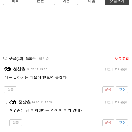
목록
본문
이전
다음
댓글쓰기
댓글
(12)
등록순
|
최신순
새로고침
천상초
26-05-11 15:25
신고
|
공감 확인
마음 같아서는 싹쓸이 했으면 좋겠다
답글
0
0
천상초
26-05-11 15:26
신고
|
공감 확인
어? 손에 장 지지겠다는 아저씨 저기 있네?
답글
0
0