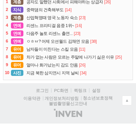
1
계층
[26]
공자도 말했던 사회에서 피해야하는 상급자
2
지식
[14]
중력댐의 건축해부도
3
계층
[23]
산업혁명때 영국 노동자 숙소
4
연예
[16]
리센느 프리티걸 음중 1위~
5
연예
[23]
다음주 놀토 리센느 출연...
6
연예
[38]
ㅇㅎㅂ? 어제 오션월드 김채연 모음
7
유머
[11]
남자들이 미친다는 스킬 모음
8
유머
[25]
차가 없는 사람은 모르는 주말에 나가기 싫은 이유
9
유머
[26]
얼마나 화가났는지 감도 안옴
10
사진
[34]
지금 북한 삼지연시 지역 날씨
로그인
PC화면
퀵링크
설정
청소년보호정책
이용약관
개인정보처리방침
▲
불법촬영물신고안내
(주)
인
벤