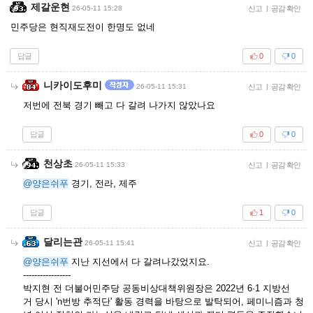
제갈운현
26-05-11 15:28
신고
|
공감 확인
민주당은 현직재도전이 한명도 없네
답글
0
0
니카이도후미
26-05-11 15:31
신고
|
공감 확인
저번에 전북 경기 빼고 다 갈려 나가지 않았나요
답글
0
0
천상초
26-05-11 15:33
신고
|
공감 확인
@양은쉬푸
경기, 전라, 제주
답글
1
0
달리는관
26-05-11 15:41
신고
|
공감 확인
@양은쉬푸
지난 지선에서 다 갈려나갔었지요.
-----------------
박지현 전 더불어민주당 공동비상대책위원장은 2022년 6·1 지방선
거 당시 'n번방 추적단' 활동 경력을 바탕으로 발탁되어, 페미니즘과 청