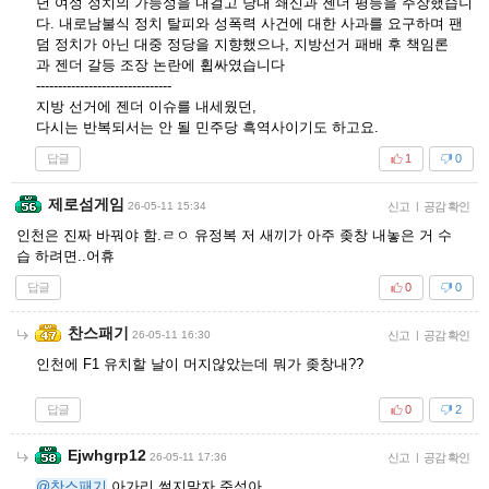
년 여성 정치의 가능성을 내걸고 당내 쇄신과 젠더 평등을 주장했습니
다. 내로남불식 정치 탈피와 성폭력 사건에 대한 사과를 요구하며 팬
덤 정치가 아닌 대중 정당을 지향했으나, 지방선거 패배 후 책임론
과 젠더 갈등 조장 논란에 휩싸였습니다
-------------------------------
지방 선거에 젠더 이슈를 내세웠던,
다시는 반복되서는 안 될 민주당 흑역사이기도 하고요.
답글
1
0
제로섬게임
26-05-11 15:34
신고
|
공감 확인
인천은 진짜 바꿔야 함.ㄹㅇ 유정복 저 새끼가 아주 좆창 내놓은 거 수
습 하려면..어휴
답글
0
0
찬스패기
26-05-11 16:30
신고
|
공감 확인
인천에 F1 유치할 날이 머지않았는데 뭐가 좆창내??
답글
0
2
Ejwhgrp12
26-05-11 17:36
신고
|
공감 확인
@찬스패기
아가리 썰지말자 준석아