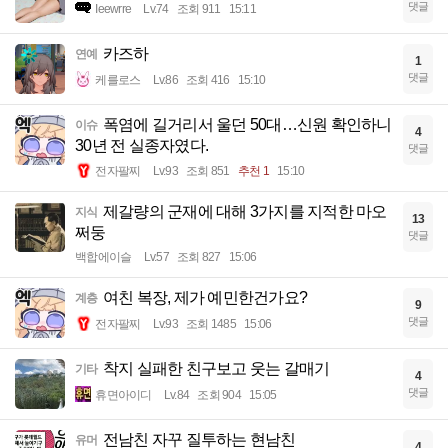
댓글
Ieewrre
Lv.74
조회 911
15:11
카즈하
연예
1
댓글
케를로스
Lv.86
조회 416
15:10
폭염에 길거리서 울던 50대…신원 확인하니
이슈
4
30년 전 실종자였다.
댓글
전자팔찌
Lv.93
조회 851
추천 1
15:10
제갈량의 군재에 대해 3가지를 지적한 마오
지식
13
쩌둥
댓글
백합에이슬
Lv.57
조회 827
15:06
여친 복장, 제가 예민한건가요?
계층
9
댓글
전자팔찌
Lv.93
조회 1485
15:06
착지 실패한 친구보고 웃는 갈매기
기타
4
댓글
휴면아이디
Lv.84
조회 904
15:05
전남친 자꾸 질투하는 현남친
유머
4