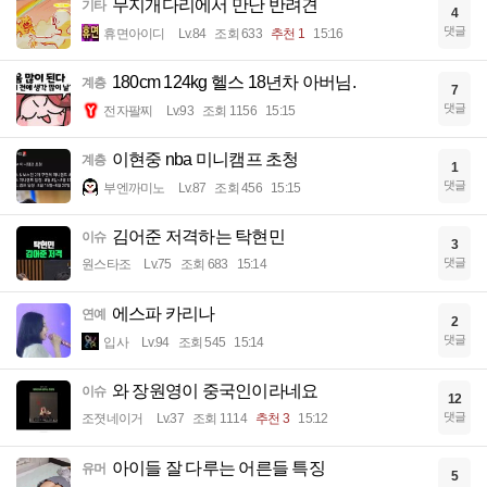
무지개다리에서 만난 반려견
기타
4
댓글
휴면아이디
Lv.84
조회 633
추천 1
15:16
180cm 124kg 헬스 18년차 아버님.
계층
7
댓글
전자팔찌
Lv.93
조회 1156
15:15
이현중 nba 미니캠프 초청
계층
1
댓글
부엔까미노
Lv.87
조회 456
15:15
김어준 저격하는 탁현민
이슈
3
댓글
원스타조
Lv.75
조회 683
15:14
에스파 카리나
연예
2
댓글
입사
Lv.94
조회 545
15:14
와 장원영이 중국인이라네요
이슈
12
댓글
조졋네이거
Lv.37
조회 1114
추천 3
15:12
아이들 잘 다루는 어른들 특징
유머
5