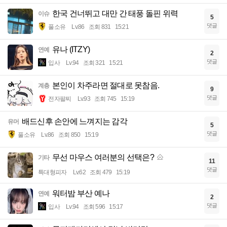
한국 건너뛰고 대만 간 태풍 돌핀 위력
이슈
5
댓글
풀소유
Lv.86
조회 831
15:21
유나 (ITZY)
연예
2
댓글
입사
Lv.94
조회 321
15:21
본인이 차주라면 절대로 못참음.
계층
9
댓글
전자팔찌
Lv.93
조회 745
15:19
배드신후 손안에 느껴지는 감각
유머
5
댓글
풀소유
Lv.86
조회 850
15:19
무선 마우스 여러분의 선택은?
기타
11
댓글
특대형피자
Lv.62
조회 479
15:19
워터밤 부산 예나
연예
2
댓글
입사
Lv.94
조회 596
15:17