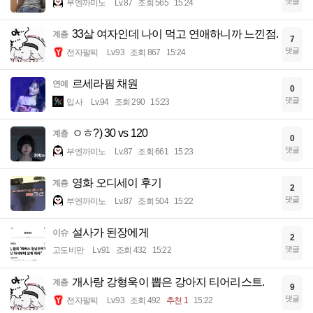
댓글
부엔까미노
Lv.87
조회 565
15:24
33살 여자인데 나이 먹고 연애하니까 느낀점.
계층
7
댓글
전자팔찌
Lv.93
조회 867
15:24
르세라핌 채원
연예
0
댓글
입사
Lv.94
조회 290
15:23
ㅇㅎ?) 30 vs 120
계층
0
댓글
부엔까미노
Lv.87
조회 661
15:23
영화 오디세이 후기
계층
2
댓글
부엔까미노
Lv.87
조회 504
15:22
설사가 된장에게
이슈
2
댓글
고도비만
Lv.91
조회 432
15:22
개사랑 강형욱이 뽑은 강아지 티어리스트.
계층
9
댓글
전자팔찌
Lv.93
조회 492
추천 1
15:22