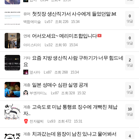
첫짓장 생산직가서 사수에게 들었던말.txt
유머
0
댓글
백합에이슬
Lv.57
조회 226
15:34
어서오세요~ 메리미조합입니다
연예
0
댓글
아이스티이
Lv.32
조회 93
15:34
요즘 지방 생산직 사람 구하기가 너무 힘드네
기타
2
요
댓글
옆사마
Lv.87
조회 268
15:34
일본 성매수 심판 실명 공개
계층
3
댓글
부엔까미노
Lv.87
조회 328
15:32
고속도로 미납 통행료 징수에 개빡친 체납
계층
10
자..
댓글
전자팔찌
Lv.93
조회 472
15:31
치과갔는데 원장이 남친 있냐고 물어봐서
계층
4