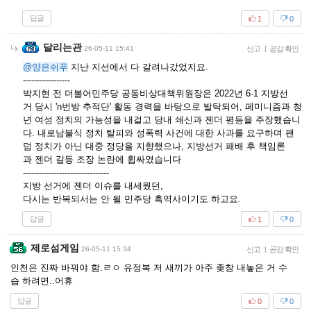
답글
1
0
달리는관
26-05-11 15:41
신고
|
공감 확인
@양은쉬푸
지난 지선에서 다 갈려나갔었지요.
-----------------
박지현 전 더불어민주당 공동비상대책위원장은 2022년 6·1 지방선
거 당시 'n번방 추적단' 활동 경력을 바탕으로 발탁되어, 페미니즘과 청
년 여성 정치의 가능성을 내걸고 당내 쇄신과 젠더 평등을 주장했습니
다. 내로남불식 정치 탈피와 성폭력 사건에 대한 사과를 요구하며 팬
덤 정치가 아닌 대중 정당을 지향했으나, 지방선거 패배 후 책임론
과 젠더 갈등 조장 논란에 휩싸였습니다
-------------------------------
지방 선거에 젠더 이슈를 내세웠던,
다시는 반복되서는 안 될 민주당 흑역사이기도 하고요.
답글
1
0
제로섬게임
26-05-11 15:34
신고
|
공감 확인
인천은 진짜 바꿔야 함.ㄹㅇ 유정복 저 새끼가 아주 좆창 내놓은 거 수
습 하려면..어휴
답글
0
0