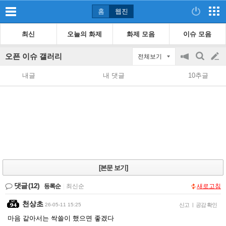
홈
웹진
최신
오늘의 화제
화제 모음
이슈 모음
오픈 이슈 갤러리
전체보기
공
검
글
지
색
내글
내 댓글
10추글
on/off
쓰
기
[본문 보기]
댓글
(12)
등록순
|
최신순
새로고침
천상초
26-05-11 15:25
신고
|
공감 확인
마음 같아서는 싹쓸이 했으면 좋겠다