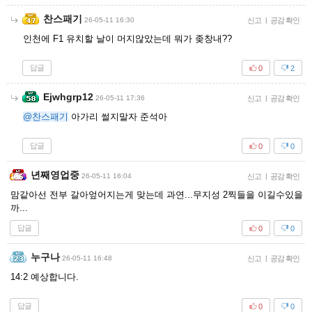
찬스패기
26-05-11 16:30
신고
|
공감 확인
인천에 F1 유치할 날이 머지않았는데 뭐가 좆창내??
답글
0
2
Ejwhgrp12
26-05-11 17:36
신고
|
공감 확인
@찬스패기
아가리 썰지말자 준석아
답글
0
0
년째영업중
26-05-11 16:04
신고
|
공감 확인
맘같아선 전부 갈아엎어지는게 맞는데 과연...무지성 2찍들을 이길수있을
까...
답글
0
0
누구나
26-05-11 16:48
신고
|
공감 확인
14:2 예상합니다.
답글
0
0