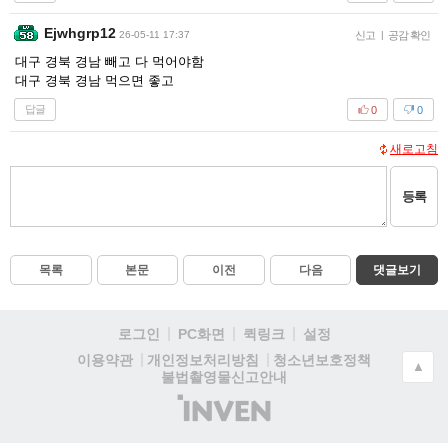
Ejwhgrp12
26-05-11 17:37
신고
|
공감 확인
대구 경북 경남 빼고 다 먹어야함
대구 경북 경남 먹으면 좋고
답글
0
0
새로고침
등록
목록
본문
이전
다음
댓글보기
로그인
PC화면
퀵링크
설정
청소년보호정책
이용약관
개인정보처리방침
▲
불법촬영물신고안내
(주)
인
벤