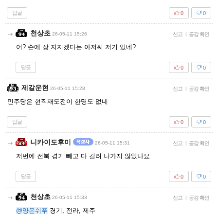
답글
0
0
천상초
26-05-11 15:26
신고
|
공감 확인
어? 손에 장 지지겠다는 아저씨 저기 있네?
답글
0
0
제갈운현
26-05-11 15:28
신고
|
공감 확인
민주당은 현직재도전이 한명도 없네
답글
0
0
니카이도후미
26-05-11 15:31
신고
|
공감 확인
저번에 전북 경기 빼고 다 갈려 나가지 않았나요
답글
0
0
천상초
26-05-11 15:33
신고
|
공감 확인
@양은쉬푸
경기, 전라, 제주