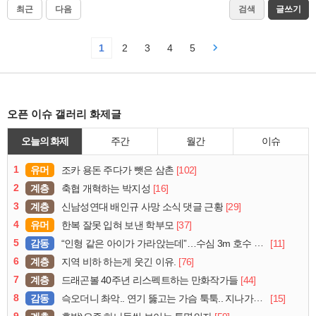
최근
다음
검색
글쓰기
1
2
3
4
5
오픈 이슈 갤러리 화제글
오늘의 화제
주간
월간
이슈
1
유머
[102]
조카 용돈 주다가 뺏은 삼촌
2
계층
[16]
축협 개혁하는 박지성
3
계층
[29]
신남성연대 배인규 사망 소식 댓글 근황
4
유머
[37]
한복 잘못 입혀 보낸 학부모
5
감동
[11]
“인형 같은 아이가 가라앉는데”…수심 3m 호수 뛰어든 60대 의인
6
계층
[76]
지역 비하 하는게 웃긴 이유.
7
계층
[44]
드래곤볼 40주년 리스펙트하는 만화작가들
8
감동
[15]
슥오더니 촤악.. 연기 뚫고는 가슴 툭툭.. 지나가던 아재의 정체