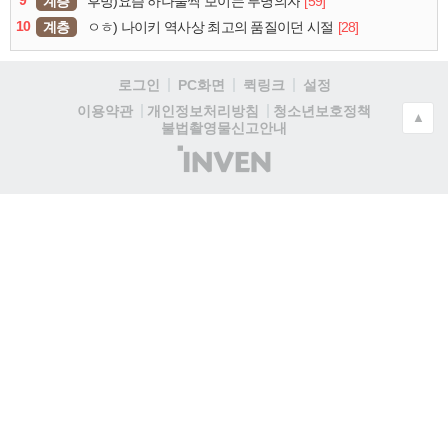
9
계층
[59]
후방)요즘 하나둘씩 보이는 투명의자
10
계층
[28]
ㅇㅎ) 나이키 역사상 최고의 품질이던 시절
로그인
PC화면
퀵링크
설정
청소년보호정책
이용약관
개인정보처리방침
▲
불법촬영물신고안내
(주)
인
벤