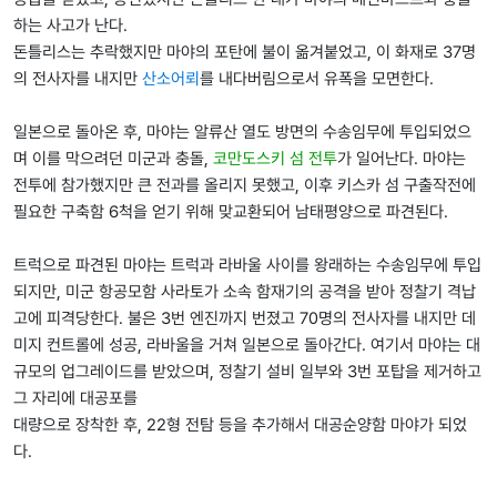
하는 사고가 난다.
돈틀리스는 추락했지만 마야의 포탄에 불이 옮겨붙었고, 이 화재로 37명
의 전사자를 내지만
산소어뢰
를 내다버림으로서 유폭을 모면한다.
일본으로 돌아온 후, 마야는 알류산 열도 방면의 수송임무에 투입되었으
며 이를 막으려던 미군과 충돌,
코만도스키 섬 전투
가 일어난다. 마야는
전투에 참가했지만 큰 전과를 올리지 못했고, 이후 키스카 섬 구출작전에
필요한 구축함 6척을 얻기 위해 맞교환되어 남태평양으로 파견된다.
트럭으로 파견된 마야는 트럭과 라바울 사이를 왕래하는 수송임무에 투입
되지만, 미군 항공모함 사라토가 소속 함재기의 공격을 받아 정찰기 격납
고에 피격당한다. 불은 3번 엔진까지 번졌고 70명의 전사자를 내지만 데
미지 컨트롤에 성공, 라바울을 거쳐 일본으로 돌아간다. 여기서 마야는 대
규모의 업그레이드를 받았으며, 정찰기 설비 일부와 3번 포탑을 제거하고
그 자리에 대공포를
대량으로 장착한 후, 22형 전탐 등을 추가해서 대공순양함 마야가 되었
다.