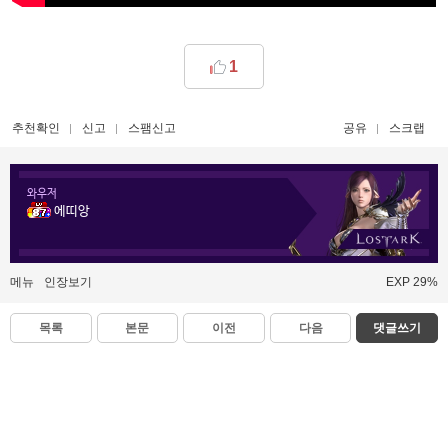
1
추천확인
신고
스팸신고
공유
스크랩
와우저
에띠앙
메뉴
인장보기
EXP 29%
목록
본문
이전
다음
댓글쓰기