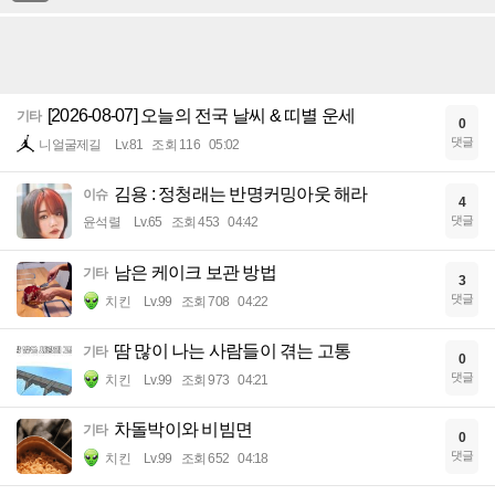
[2026-08-07] 오늘의 전국 날씨 & 띠별 운세
기타
0
댓글
니얼굴제길
Lv.81
조회 116
05:02
김용 : 정청래는 반명커밍아웃 해라
이슈
4
댓글
윤석렬
Lv.65
조회 453
04:42
남은 케이크 보관 방법
기타
3
댓글
치킨
Lv.99
조회 708
04:22
땀 많이 나는 사람들이 겪는 고통
기타
0
댓글
치킨
Lv.99
조회 973
04:21
차돌박이와 비빔면
기타
0
댓글
치킨
Lv.99
조회 652
04:18