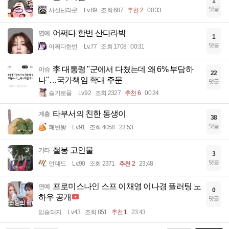
1
댓글
사실난라쿤
Lv.89
조회 687
추천 2
00:33
어쩌다 한번 산다라박
연예
1
댓글
어쩌다한번
Lv.77
조회 1708
00:31
李 대통령 "군에서 다쳤는데 왜 6% 부담하
이슈
22
나"…국가책임 확대 주문
댓글
슬기로움
Lv.92
조회 2327
추천 6
00:24
타부서의 친한 동생이
계층
38
댓글
쾌변왕
Lv.91
조회 4058
23:53
철봉 고인물
기타
3
댓글
언데드
Lv.90
조회 2371
추천 2
23:48
프로미스나인 스프 이채영 이나경 플러팅 노
연예
0
하우 공개
댓글
입술돼지
Lv.43
조회 851
추천 1
23:43