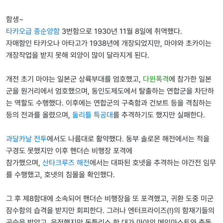
함생~
타카오급 중순양함
3번함으로 1930년 11월 8일에 취역했다.
자매함인 타카오나 아타고가 1938년에 개장되었지만, 마야와 초카이는
개장작업을 받지 못해 외양이 많이 달라지게 된다.
개전 초기 마야는 일본군 상륙부대를 엄호했고,
다윈폭격
에 참가한 일본
군을 원거리에서 엄호했으며, 동인도제도에서 탈출하는 연합군을 차단하
는 역할도 수행했다. 이후에는 연합군의 구축함과 건보트 등을 격침하는
등의 전과를 올렸으며,
둘리틀 특공대
를 추격하기도 했지만 실패한다.
과달카날 전투
에서도 나름대로 활약했다. 동부 솔로몬 해전에서는 적을
구경도 못했지만 이후 핸더슨 비행장 포격에
참가했으며,
산타크루즈 해전
에서는 대파된 호넷을 추격하는 야간전 임무
를 수행했고, 호넷의 침몰을 확인했다.
그 후 제8함대에 소속되어 핸더슨 비행장을 또 포격했고, 귀환 도중 미군
잠수함의 습격을 받지만 회피한다. 그러나 엔터프라이즈(!)의 함재기들의
공습을 받았고, 응전했지만 돈틀리스 한 대가 마야의 메인마스트와 충돌