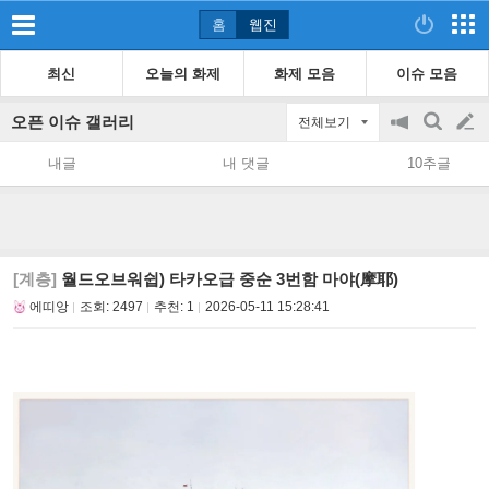
홈
웹진
최신
오늘의 화제
화제 모음
이슈 모음
오픈 이슈 갤러리
전체보기
공
검
글
지
색
내글
내 댓글
10추글
on/off
쓰
기
[계층]
월드오브워쉽) 타카오급 중순 3번함 마야(摩耶)
에띠앙
조회:
2497
추천:
1
2026-05-11 15:28:41