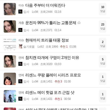
다음 주부터 더 더워진다
이슈
10
댓글
입사
Lv.94
조회 2444
01:16
운전자 99%가 틀리는 교통문제
계층
23
댓글
입사
Lv.94
조회 2371
01:14
현재까지 트리플 태풍 정보
이슈
2
댓글
슬기로움
Lv.92
조회 1996
추천 1
01:06
참치캔 따개에 구멍이 2개인 이유
연예
5
댓글
입사
Lv.94
조회 3020
01:03
리센느 쿠팡 플레이 시리즈 프로모
연예
1
댓글
입사
Lv.94
조회 1451
추천 3
01:00
리센느 메이 핫걸 포즈 근접 샷
연예
1
댓글
입사
Lv.94
조회 1431
추천 1
00:58
섬의 날 무대 아래로 내려가서 아주머니 팬과