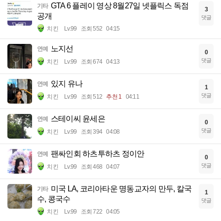
GTA 6 플레이 영상 8월27일 넷플릭스 독점
기타
3
공개
댓글
치킨
Lv.99
조회 552
04:15
노지선
연예
0
댓글
치킨
Lv.99
조회 674
04:13
있지 유나
연예
1
댓글
치킨
Lv.99
조회 512
추천 1
04:11
스테이씨 윤세은
연예
0
댓글
치킨
Lv.99
조회 394
04:08
팬싸인회 하츠투하츠 정이안
연예
0
댓글
치킨
Lv.99
조회 468
04:07
미국 LA, 코리아타운 명동교자의 만두, 칼국
기타
1
수, 콩국수
댓글
치킨
Lv.99
조회 722
04:05