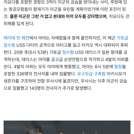
치요다를 포함한 경항모 3척이 미군의 공습을 받아내는 사이, 후방에 있
는 항공모함들의 함재기가 미군을 유린할 계획이었기에 이런 포진이 된
것.
물론 미군은 그런 거 없고 본대와 미끼 모두를 강타했으며
, 치요다도 큰
피해를 입게 된다.
레이테 만 해전
에서 마야는 자매함들과 함께 출전하지만, 미 해군
가토급
잠수함
USS 다터의 공격으로 아타고를 잃고 타카오 역시 대파되어 후퇴
한다. 20분 후(5시 53분) 가토급
잠수함
USS 데이스가 일본 함대를 공
격하는데, 데이스는 마야를 공고급 순양전함으로 착각하고 4발의 어뢰를
쏜다. 4발의 어뢰는 모두 마야에게 명중했고, 마야는 6시 5분에
함장
을
포함한 336명의 전사자를 내며 침몰했다.
유구모급 구축함
아키시모가
생존자를 구조하여 전함 무사시에 옮겼지만, 무사시는 이후 미군의 공습
으로 침몰했고 143명의 전사자가 추가로 발생했다.