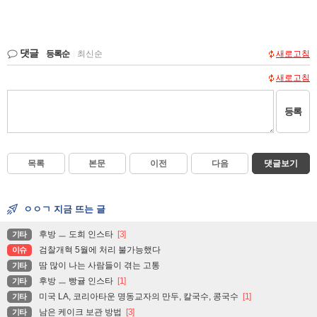
댓글
등록순
|
최신순
새로고침
새로고침
등록
목록
본문
이전
다음
댓글보기
ㅇㅇㄱ 지금 뜨는 글
후방 ㅡ 도희 인스타
[3]
기타
검찰개혁 5월에 처리 불가능했다
이슈
땀 많이 나는 사람들이 겪는 고통
기타
후방 ㅡ 빵귤 인스타
[1]
기타
미국 LA, 코리아타운 명동교자의 만두, 칼국수, 콩국수
[1]
기타
남은 케이크 보관 방법
[3]
기타