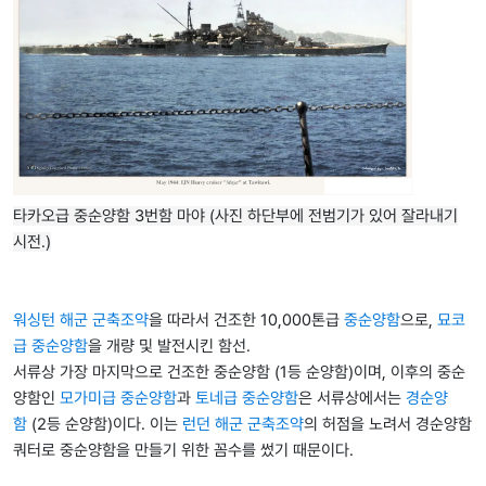
타카오급 중순양함 3번함 마야 (사진 하단부에 전범기가 있어 잘라내기
시전.)
워싱턴 해군 군축조약
을 따라서 건조한 10,000톤급
중순양함
으로,
묘코
급 중순양함
을 개량 및 발전시킨 함선.
서류상 가장 마지막으로 건조한 중순양함 (1등 순양함)이며, 이후의 중순
양함인
모가미급 중순양함
과
토네급 중순양함
은 서류상에서는
경순양
함
(2등 순양함)이다. 이는
런던 해군 군축조약
의 허점을 노려서 경순양함
쿼터로 중순양함을 만들기 위한 꼼수를 썼기 때문이다.