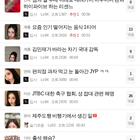
연예
0
하이파이브 하는 리센느
댓글
입사
Lv.94
조회 1387
추천 1
00:56
요즘 인기 떨어지는 음식 1티어
계층
13
댓글
입사
Lv.94
조회 3616
추천 1
00:53
김민재가 바라는 차기 국대 감독
계층
9
댓글
입사
Lv.94
조회 2636
00:49
편의점 과자 먹고 눈 돌아간 JYP ㅋㅋ
연예
1
댓글
입사
Lv.94
조회 3000
00:46
JTBC 대한 축구 협회, 성 접대 관련 해명
이슈
26
댓글
입사
Lv.94
조회 2976
00:45
제주도행 비행기에서 생긴 일
유머
2
댓글
슬기로움
Lv.92
조회 1238
00:43
출석 해슴?
기타