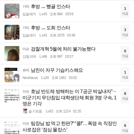
후방 ㅡ 빵귤 인스타
기타
1
댓글
입술돼지
Lv.43
조회 884
03:59
후방 ㅡ 도희 인스타
기타
3
댓글
입술돼지
Lv.43
조회 1079
03:48
검찰개혁 5월에 처리 불가능했다
이슈
0
댓글
강철의매
Lv.86
조회 997
03:37
남친이 자꾸 기습키스해요
유머
1
댓글
Neuhauus
Lv.20
조회 1461
03:02
호남 반도체 방해하는 미 7공군 박살내자”···
이슈
8
미군기지 무단침입 대학생단체 회원 3명 구속, 1
댓글
명은 기각
슬기로움
Lv.92
조회 1224
02:20
팀장님 밥 먹고 한판?” “콜!”…폭염 속 직장인
이슈
6
사로잡은 ‘점심 몰캉스’
댓글