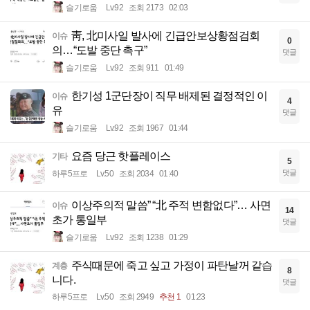
슬기로움
Lv.92
조회 2173
02:03
靑, 北미사일 발사에 긴급안보상황점검회
이슈
0
의…“도발 중단 촉구”
댓글
슬기로움
Lv.92
조회 911
01:49
한기성 1군단장이 직무 배제된 결정적인 이
이슈
4
유
댓글
슬기로움
Lv.92
조회 1967
01:44
요즘 당근 핫플레이스
기타
5
댓글
하루5프로
Lv.50
조회 2034
01:40
이상주의적 말씀” “北 주적 변함없다”… 사면
이슈
14
초가 통일부
댓글
슬기로움
Lv.92
조회 1238
01:29
주식때문에 죽고 싶고 가정이 파탄날꺼 같습
계층
8
니다.
댓글
하루5프로
Lv.50
조회 2949
추천 1
01:23