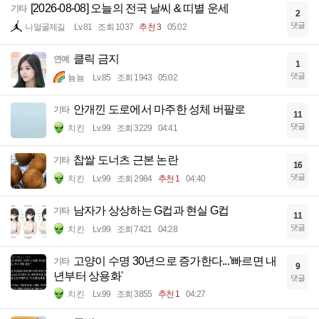
[2026-08-08] 오늘의 전국 날씨 & 띠별 운세
기타
2
댓글
니얼굴제길
Lv.81
조회 1037
추천 3
05:02
클릭 금지
연예
1
댓글
뇸뇸
Lv.85
조회 1943
05:02
안개낀 도로에서 마주한 성체 버팔로
기타
11
댓글
치킨
Lv.99
조회 3229
04:41
찹쌀 도너츠 근본 논란
기타
16
댓글
치킨
Lv.99
조회 2984
추천 1
04:40
남자가 상상하는 G컵과 현실 G컵
기타
11
댓글
치킨
Lv.99
조회 7421
04:28
고양이 수명 30년으로 증가한다...'빠르면 내
기타
9
년부터 상용화'
댓글
치킨
Lv.99
조회 3855
추천 1
04:27