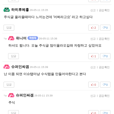
하히후헤홓
26-05-11 15:35
신고
|
공감 확인
주식글 올라올때마다 느끼는건데 '어쩌라고요' 라고 하고싶다
답글
2
0
위니어
26-05-11 15:36
신고
|
공감 확인
하셔도 됩니다. 오늘 주식글 많이올라오길래 자랑하고 싶었어요
답글
1
0
슈퍼인싸겜
26-05-11 15:39
신고
|
공감 확인
난 이쯤 되면 이슈탭마냥 수식탭을 만들어야한다고 본다
답글
0
0
슈퍼인싸겜
26-05-11 15:39
신고
|
공감 확인
주식
답글
0
0