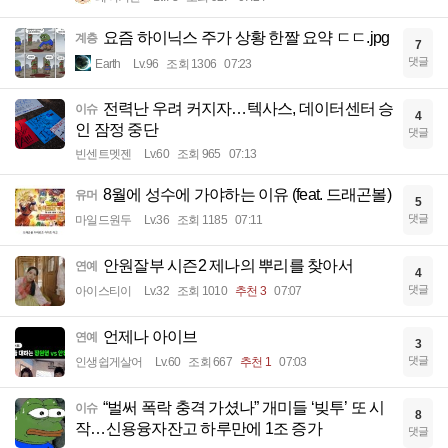
요즘 하이닉스 주가 상황 한짤 요약 ㄷㄷ.jpg
계층
7
댓글
Earth
Lv.96
조회 1306
07:23
전력난 우려 커지자…텍사스, 데이터센터 승
이슈
4
인 잠정 중단
댓글
빈센트멧젠
Lv.60
조회 965
07:13
8월에 성수에 가야하는 이유 (feat. 드래곤볼)
유머
5
댓글
마일드원두
Lv.36
조회 1185
07:11
안원잘부 시즌2 제나의 뿌리를 찾아서
연예
4
댓글
아이스티이
Lv.32
조회 1010
추천 3
07:07
언제나 아이브
연예
3
댓글
인생쉽게살어
Lv.60
조회 667
추천 1
07:03
“벌써 폭락 충격 가셨나” 개미들 ‘빚투’ 또 시
이슈
8
작…신용융자잔고 하루만에 1조 증가
댓글