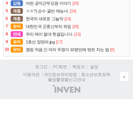
4
감동
[20]
어떤 공익근무요원 이야기
5
계층
[34]
ㅇㅎ?) 순수 골반 재능녀.
6
계층
[24]
한국의 새로운 그늘막
7
유머
[28]
대한민국 군종신부의 위엄
8
연예
[15]
우리 메이 절대 핫걸입니다.
9
유머
[17]
1호선 장판파.jpg
10
유머
[8]
캠핑 처음 간 여자 두명이 10분만에 텐트 치는 법
로그인
PC화면
퀵링크
설정
청소년보호정책
이용약관
개인정보처리방침
▲
불법촬영물신고안내
(주)
인
벤