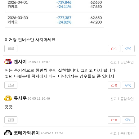
이거랑 인버스만 사지마세요
답글
1
0
캔사이
26-05-11 16:07
신고
|
공감 확인
저는 주기적으로 한번씩 수익 실현합니다. 그리고 다시 탑니다.
몇년 나뒀는데 꼭지에서 다시 바닥까지는 경우들도 좀 있어서
답글
0
0
류시우
26-05-11 16:46
신고
|
공감 확인
굿굿
답글
0
0
코테가와유이
26-05-11 17:24
신고
|
공감 확인