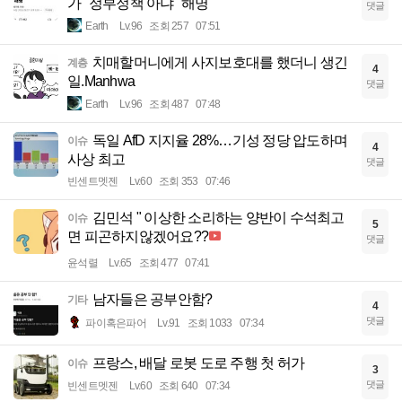
가 "정부정책 아냐" 해명
댓글
Earth
Lv.96
조회 257
07:51
치매할머니에게 사지보호대를 했더니 생긴
계층
4
일.Manhwa
댓글
Earth
Lv.96
조회 487
07:48
독일 AfD 지지율 28%…기성 정당 압도하며
이슈
4
사상 최고
댓글
빈센트멧젠
Lv.60
조회 353
07:46
김민석 " 이상한 소리하는 양반이 수석최고
이슈
5
면 피곤하지않겠어요??
댓글
윤석렬
Lv.65
조회 477
07:41
남자들은 공부안함?
기타
4
댓글
파이혹은파어
Lv.91
조회 1033
07:34
프랑스, 배달 로봇 도로 주행 첫 허가
이슈
3
댓글
빈센트멧젠
Lv.60
조회 640
07:34