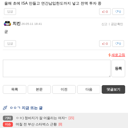
올해 초에 ISA 만들고 연간납입한도까지 넣고 전액 투자 중
답글
0
0
치킨
26-05-11 18:41
신고
|
공감 확인
굳
답글
0
0
새로고침
등록
목록
본문
이전
다음
댓글보기
ㅇㅇㄱ 지금 뜨는 글
ㅇㅎ) 청바지가 잘 어울리는 여자~
[15]
기타
며칠 전 부산 스타벅스 근황
[8]
이슈