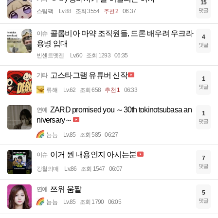
15
댓글
스팀팩
Lv.88
조회 3554
추천 2
06:37
콜롬비아 마약 조직원들, 드론 배우려 우크라
이슈
4
용병 입대
댓글
빈센트멧젠
Lv.60
조회 1293
06:35
고스타그램 유튜버 신작
기타
1
댓글
류햬
Lv.62
조회 658
추천 1
06:33
ZARD promised you ～30th tokinotsubasa an
연예
1
niversary～
댓글
뇸뇸
Lv.85
조회 585
06:27
이거 뭔 내용인지 아시는분
이슈
7
댓글
강철의매
Lv.86
조회 1547
06:07
쯔위 움짤
연예
5
댓글
뇸뇸
Lv.85
조회 1790
06:05