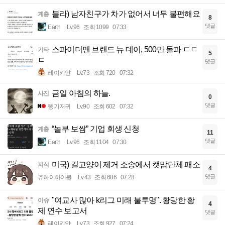
블라) 남자친구가 차가 없어서 너무 불편해요
계층
8
댓글
Earth
Lv.96
조회 1099
07:33
스파이더맨 브랜드 뉴 데이, 500만 돌파 ㄷㄷ
기타
5
ㄷ
댓글
레이키얀
Lv.73
조회 720
07:32
금일 아침의 하늘.
사진
0
댓글
똥기저귀
Lv.90
조회 602
07:32
“놀부 보쌈” 기업 회생 신청
계층
11
댓글
Earth
Lv.96
조회 1104
07:30
미국) 길고양이 제거 소송에서 캣맘단체 패소
지식
4
댓글
츄하이하이볼
Lv.43
조회 686
07:28
"여교사 많아 k리그 미래 불투명". 황당한 황
이슈
4
제 연수 보고서
댓글
레이키얀
Lv.73
조회 927
07:24