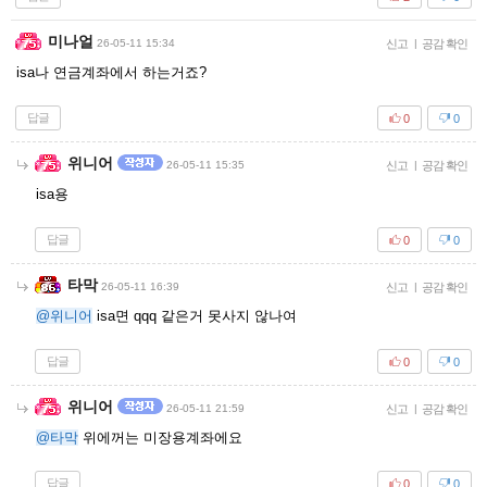
미나얼
26-05-11 15:34
신고
|
공감 확인
isa나 연금계좌에서 하는거죠?
답글
0
0
위니어
26-05-11 15:35
신고
|
공감 확인
isa용
답글
0
0
타막
26-05-11 16:39
신고
|
공감 확인
@위니어
isa면 qqq 같은거 못사지 않나여
답글
0
0
위니어
26-05-11 21:59
신고
|
공감 확인
@타막
위에꺼는 미장용계좌에요
답글
0
0