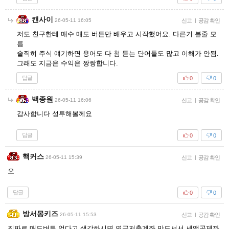
캔사이
26-05-11 16:05
신고
|
공감 확인
저도 친구한테 매수 매도 버튼만 배우고 시작했어요. 다른거 볼줄 모
름
솔직히 주식 얘기하면 용어도 다 첨 듣는 단어들도 많고 이해가 안됨.
그래도 지금은 수익은 짱짱합니다.
답글
0
0
백종원
26-05-11 16:06
신고
|
공감 확인
감사합니다 성투해볼께요
답글
0
0
핵커스
26-05-11 15:39
신고
|
공감 확인
오
답글
0
0
방서몽키즈
26-05-11 15:53
신고
|
공감 확인
진짜로 매도버튼 없다고 생각하시면 연금저축계좌 만드셔서 세액공제까