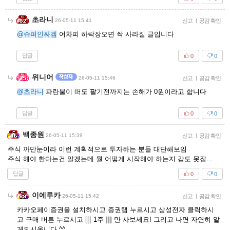
초라니
26-05-11 15:41
신고
|
공감 확인
@슈퍼인싸겜
어차피 하락장오면 싹 사라질 글입니다
답글
0
0
위니어
26-05-11 15:46
신고
|
공감 확인
@초라니
파란불이 떠도 팔기전까지는 손해가 0원이라고 합니다
답글
0
0
백종원
26-05-11 15:39
신고
|
공감 확인
주식 까만눈이라 이런 계획적으로 투자하는 분들 대단해보임
주식 해야 한다는건 알겠는데 뭘 어떻게 시작해야 하는지 감도 못잡...
답글
0
0
이에루카
26-05-11 15:42
신고
|
공감 확인
카카오페이증권을 설치하시고 증권탭 누르시고 삼성전자 클릭하시
고 구매 버튼 누르시고 [[[ 1주 ]]] 만 사보세요! 그리고 나면 자연히 알
게되시옵니다 ^^