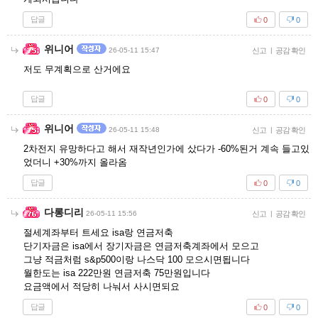
답글
0
0
위니어
26-05-11 15:47
신고
|
공감 확인
저도 무계획으로 산거에요
답글
0
0
위니어
26-05-11 15:48
신고
|
공감 확인
2차전지 유망하다고 해서 재작년인가에 샀다가 -60%된거 계속 들고있
었더니 +30%까지 올라옴
답글
0
0
다롱디리
26-05-11 15:56
신고
|
공감 확인
절세계좌부터 트세요 isa랑 연금저축
단기자금은 isa에서 장기자금은 연금저축계좌에서 모으고
그냥 적금처럼 s&p500이랑 나스닥 100 모으시면됩니다
월한도는 isa 222만원 연금저축 75만원입니다
요금액에서 적당히 나눠서 사시면되요
답글
0
0