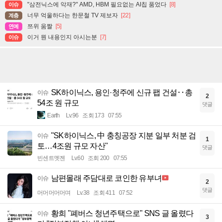
"삼전닉스에 악재?" AMD, HBM 필요없는 AI칩 품었다
[8]
이슈
너무 억울하다는 한문철 TV 제보자
[22]
계층
쯔위 움짤
[5]
연예
이거 뭔 내용인지 아시는분
[7]
이슈
SK하이닉스, 용인·청주에 신규 팹 건설‥총
이슈
2
54조 원 규모
댓글
Earth
Lv.96
조회 173
07:55
"SK하이닉스, 中 충칭공장 지분 일부 처분 검
이슈
1
토…4조원 규모 자산"
댓글
빈센트멧젠
Lv.60
조회 200
07:55
남편몰래 주담대로 코인한 유부녀
이슈
2
댓글
머머머머머며
Lv.38
조회 411
07:52
황희 "폐버스 청년주택으로" SNS 글 올렸다
이슈
3