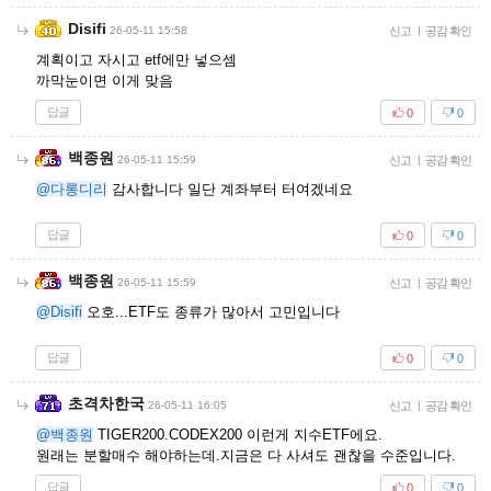
Disifi
26-05-11 15:58
신고
|
공감 확인
계획이고 자시고 etf에만 넣으셈
까막눈이면 이게 맞음
답글
0
0
백종원
26-05-11 15:59
신고
|
공감 확인
@다롱디리
감사합니다 일단 계좌부터 터여겠네요
답글
0
0
백종원
26-05-11 15:59
신고
|
공감 확인
@Disifi
오호...ETF도 종류가 많아서 고민입니다
답글
0
0
초격차한국
26-05-11 16:05
신고
|
공감 확인
@백종원
TIGER200.CODEX200 이런게 지수ETF에요.
원래는 분할매수 해야하는데.지금은 다 사셔도 괜찮을 수준입니다.
답글
0
0