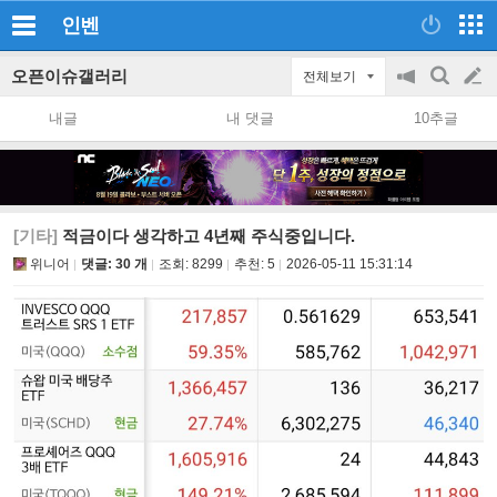
인벤
오픈이슈갤러리
전체보기
공
검
글
지
색
내글
내 댓글
10추글
on/off
쓰
기
[기타]
적금이다 생각하고 4년째 주식중입니다.
위니어
댓글: 30 개
조회:
8299
추천:
5
2026-05-11 15:31:14