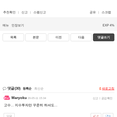
추천확인
신고
스팸신고
공유
스크랩
메뉴
인장보기
EXP 4%
목록
본문
이전
다음
댓글쓰기
댓글
(30)
등록순
|
최신순
새로고침
Maryoku
26-05-11 15:34
신고
|
공감 확인
고수... 지수투자만 꾸준히 하셔도...
답글
2
0