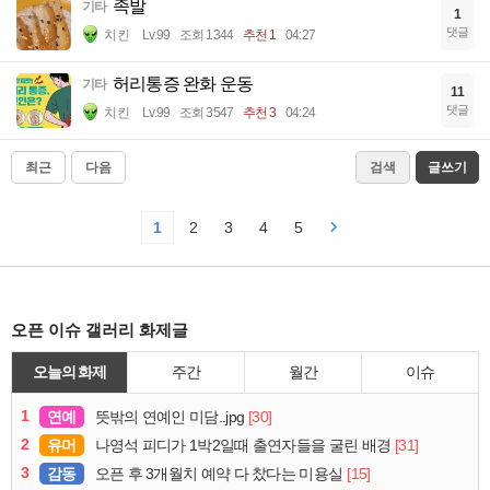
족발
기타
1
댓글
치킨
Lv.99
조회 1344
추천 1
04:27
허리통증 완화 운동
기타
11
댓글
치킨
Lv.99
조회 3547
추천 3
04:24
최근
다음
검색
글쓰기
1
2
3
4
5
오픈 이슈 갤러리 화제글
오늘의 화제
주간
월간
이슈
1
연예
[30]
뜻밖의 연예인 미담..jpg
2
유머
[31]
나영석 피디가 1박2일때 출연자들을 굴린 배경
3
감동
[15]
오픈 후 3개월치 예약 다 찼다는 미용실