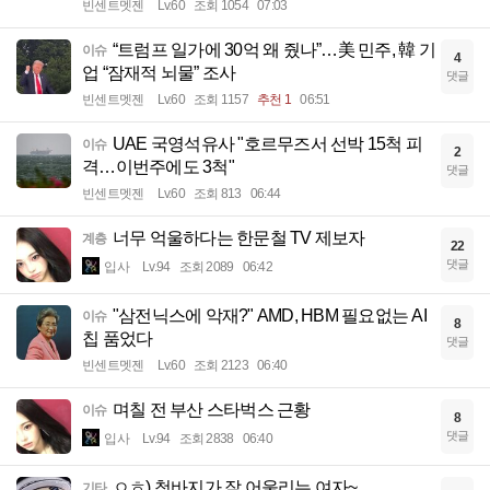
빈센트멧젠
Lv.60
조회 1054
07:03
“트럼프 일가에 30억 왜 줬나”…美 민주, 韓 기
이슈
4
업 “잠재적 뇌물” 조사
댓글
빈센트멧젠
Lv.60
조회 1157
추천 1
06:51
UAE 국영석유사 "호르무즈서 선박 15척 피
이슈
2
격…이번주에도 3척"
댓글
빈센트멧젠
Lv.60
조회 813
06:44
너무 억울하다는 한문철 TV 제보자
계층
22
댓글
입사
Lv.94
조회 2089
06:42
"삼전닉스에 악재?" AMD, HBM 필요없는 AI
이슈
8
칩 품었다
댓글
빈센트멧젠
Lv.60
조회 2123
06:40
며칠 전 부산 스타벅스 근황
이슈
8
댓글
입사
Lv.94
조회 2838
06:40
ㅇㅎ) 청바지가 잘 어울리는 여자~
기타