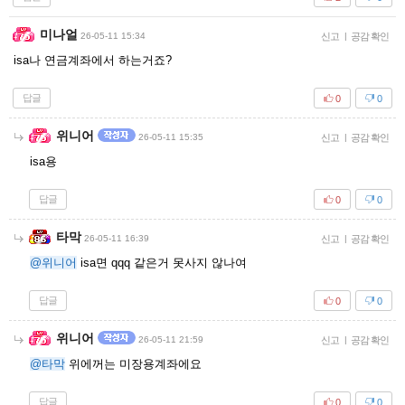
미나얼
26-05-11 15:34
신고
|
공감 확인
isa나 연금계좌에서 하는거죠?
답글
0
0
위니어
26-05-11 15:35
신고
|
공감 확인
isa용
답글
0
0
타막
26-05-11 16:39
신고
|
공감 확인
@위니어
isa면 qqq 같은거 못사지 않나여
답글
0
0
위니어
26-05-11 21:59
신고
|
공감 확인
@타막
위에꺼는 미장용계좌에요
답글
0
0