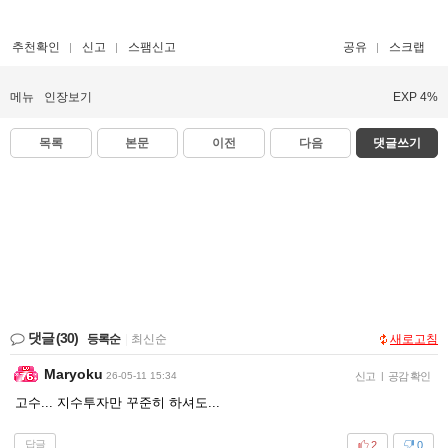
추천확인
신고
스팸신고
공유
스크랩
메뉴
인장보기
EXP 4%
목록
본문
이전
다음
댓글쓰기
댓글
(30)
등록순
|
최신순
새로고침
Maryoku
26-05-11 15:34
신고
|
공감 확인
고수... 지수투자만 꾸준히 하셔도...
답글
2
0