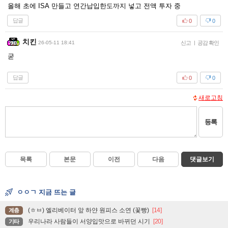
올해 초에 ISA 만들고 연간납입한도까지 넣고 전액 투자 중
답글
0
0
치킨
26-05-11 18:41
신고
|
공감 확인
굳
답글
0
0
새로고침
등록
목록
본문
이전
다음
댓글보기
ㅇㅇㄱ 지금 뜨는 글
(ㅎㅂ) 엘리베이터 앞 하얀 원피스 소연 (꽃빵)
[14]
계층
우리나라 사람들이 서양입맛으로 바뀌던 시기
[20]
기타