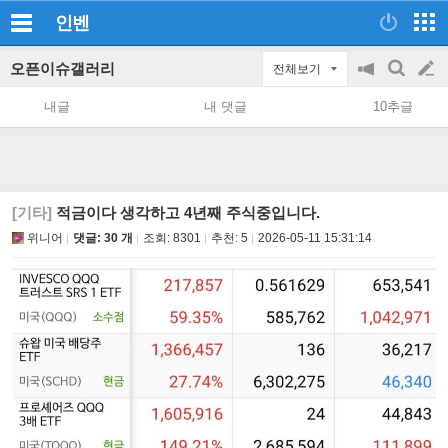
인벤
오픈이슈갤러리
전체보기
공
검
글
지
색
내글
내 댓글
10추글
on/off
쓰
기
[기타]
적금이다 생각하고 4년째 주식중입니다.
위니어
댓글: 30 개
조회:
8301
추천:
5
2026-05-11 15:31:14