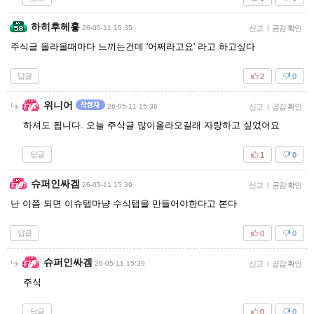
하히후헤홓
26-05-11 15:35
신고
|
공감 확인
주식글 올라올때마다 느끼는건데 '어쩌라고요' 라고 하고싶다
답글
2
0
위니어
26-05-11 15:36
신고
|
공감 확인
하셔도 됩니다. 오늘 주식글 많이올라오길래 자랑하고 싶었어요
답글
1
0
슈퍼인싸겜
26-05-11 15:39
신고
|
공감 확인
난 이쯤 되면 이슈탭마냥 수식탭을 만들어야한다고 본다
답글
0
0
슈퍼인싸겜
26-05-11 15:39
신고
|
공감 확인
주식
답글
0
0