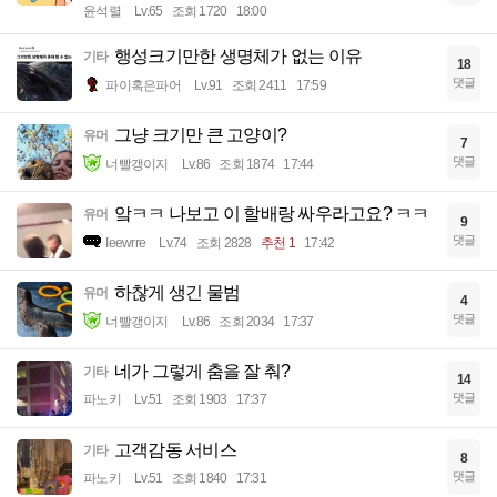
윤석렬
Lv.65
조회 1720
18:00
행성크기만한 생명체가 없는 이유
기타
18
댓글
파이혹은파어
Lv.91
조회 2411
17:59
그냥 크기만 큰 고양이?
유머
7
댓글
너빨갱이지
Lv.86
조회 1874
17:44
앜ㅋㅋ 나보고 이 할배랑 싸우라고요? ㅋㅋ
유머
9
댓글
Ieewrre
Lv.74
조회 2828
추천 1
17:42
하찮게 생긴 물범
유머
4
댓글
너빨갱이지
Lv.86
조회 2034
17:37
네가 그렇게 춤을 잘 춰?
기타
14
댓글
파노키
Lv.51
조회 1903
17:37
고객감동 서비스
기타
8
댓글
파노키
Lv.51
조회 1840
17:31