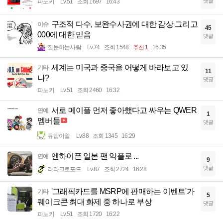
댓글
파노키
Lv.51
조회 1697
16:43
구조적 다수, 보완수사권에 대한 감상 그리고
이슈
45
000에 대한 믿음
댓글
질문하는사람
Lv.74
조회 1548
추천 1
16:35
세계는 미국과 중국을 어떻게 바라보고 있
기타
11
나?
댓글
파노키
Lv.51
조회 2460
16:32
서로 메이플 먼저 좋아했다고 싸우는 QWER
연예
1
멤버들
댓글
큐땁이알
Lv.88
조회 1345
16:29
엔하이픈 일본 팬 악플로 ...
연예
9
댓글
라라크로포드
Lv.87
조회 2724
16:28
'그래픽카드를 MSRP에 판매하는 이벤트'가
기타
5
퀘이크콘 최대 화제 중 하나로 부상
댓글
파노키
Lv.51
조회 1720
16:22