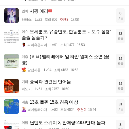
서핑 예리
연예
0
댓글
하하ds
Lv.32
조회 806
추천 3
17:08
오세훈도, 유승민도, 한동훈도…‘보수 잠룡’
이슈
32
슬슬 몸풀기?
댓글
파이혹은파어
Lv.91
조회 1477
16:53
(ㅎㅂ) 엘리베이터 앞 하얀 원피스 소연 (꽃
계층
14
빵)
댓글
달섭지롱
Lv.94
조회 4183
16:52
중국과 관련된 단어들
기타
14
댓글
파노키
Lv.51
조회 2757
16:50
13호 돌핀 15호 찬홈 예상
계층
31
댓글
닉네임해야대
Lv.82
조회 4524
추천 2
16:44
닌텐도 스위치 2, 판매량 2300만 대 돌파
게임
8