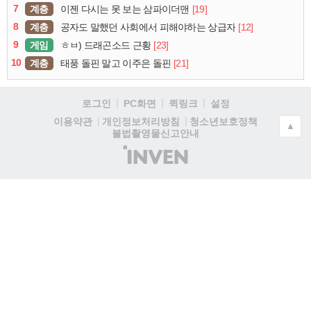
7
계층
[19]
이젠 다시는 못 보는 삼파이더맨
8
계층
[12]
공자도 말했던 사회에서 피해야하는 상급자
9
게임
[23]
ㅎㅂ) 드래곤소드 근황
10
계층
[21]
태풍 돌핀 말고 이주은 돌핀
로그인
PC화면
퀵링크
설정
청소년보호정책
이용약관
개인정보처리방침
▲
불법촬영물신고안내
(주)
인
벤