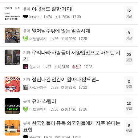
야! 3등도 잘한 거야!
유머
12
댓글
Ieewrre
Lv.74
조회 2834
17:30
일어날수밖에 없는 알람시계
유머
9
댓글
너빨갱이지
Lv.86
조회 2060
17:25
우리나라 사람들이 서양입맛으로 바뀌던 시
기타
20
기
댓글
옆사마
Lv.87
조회 3179
추천 2
17:23
정신나간 인간이 얼마나 많으면...
기타
3
댓글
사실난라쿤
Lv.89
조회 2170
17:22
유아 스릴러
유머
12
댓글
너빨갱이지
Lv.86
조회 1728
17:16
한국인들이 유독 외국인들에게 자주 쓴다는
유머
8
표현
댓글
Ieewrre
Lv.74
조회 2249
17:14