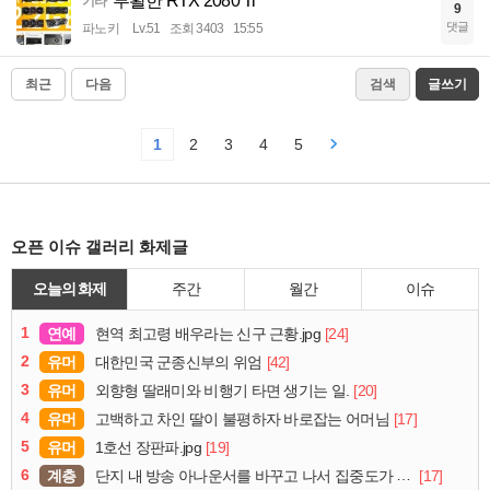
부활한 RTX 2080 Ti
기타
9
댓글
파노키
Lv.51
조회 3403
15:55
최근
다음
검색
글쓰기
1
2
3
4
5
오픈 이슈 갤러리 화제글
오늘의 화제
주간
월간
이슈
1
연예
[24]
현역 최고령 배우라는 신구 근황.jpg
2
유머
[42]
대한민국 군종신부의 위엄
3
유머
[20]
외향형 딸래미와 비행기 타면 생기는 일.
4
유머
[17]
고백하고 차인 딸이 불평하자 바로잡는 어머님
5
유머
[19]
1호선 장판파.jpg
6
계층
[17]
단지 내 방송 아나운서를 바꾸고 나서 집중도가 확 올라갔다는 한 아파트의 안내방송