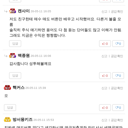
캔사이
26-05-11 16:05
신고
|
공감 확인
저도 친구한테 매수 매도 버튼만 배우고 시작했어요. 다른거 볼줄 모
름
솔직히 주식 얘기하면 용어도 다 첨 듣는 단어들도 많고 이해가 안됨.
그래도 지금은 수익은 짱짱합니다.
답글
0
0
백종원
26-05-11 16:06
신고
|
공감 확인
감사합니다 성투해볼께요
답글
0
0
핵커스
26-05-11 15:39
신고
|
공감 확인
오
답글
0
0
방서몽키즈
26-05-11 15:53
신고
|
공감 확인
진짜로 매도버튼 없다고 생각하시면 연금저축계좌 만드셔서 세액공제까