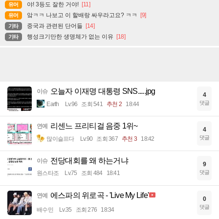
야! 3등도 잘한 거야!
[11]
유머
앜ㅋㅋ 나보고 이 할배랑 싸우라고요? ㅋㅋ
[9]
유머
중국과 관련된 단어들
[14]
기타
행성크기만한 생명체가 없는 이유
[18]
기타
오늘자 이재명 대통령 SNS.....jpg
이슈
4
댓글
Earth
Lv.96
조회 541
추천 2
18:44
리센느 프리티걸 음중 1위~
연예
4
댓글
많이슬프다
Lv.90
조회 367
추천 3
18:42
전당대회를 왜 하는거냐
이슈
9
댓글
원스타조
Lv.75
조회 484
18:41
에스파의 위로곡 - 'Live My Life'
연예
0
댓글
배수민
Lv.35
조회 276
18:34