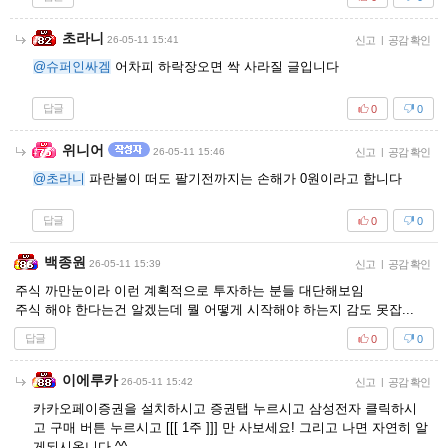
초라니
26-05-11 15:41
신고
|
공감 확인
@슈퍼인싸겜
어차피 하락장오면 싹 사라질 글입니다
답글
0
0
위니어
26-05-11 15:46
신고
|
공감 확인
@초라니
파란불이 떠도 팔기전까지는 손해가 0원이라고 합니다
답글
0
0
백종원
26-05-11 15:39
신고
|
공감 확인
주식 까만눈이라 이런 계획적으로 투자하는 분들 대단해보임
주식 해야 한다는건 알겠는데 뭘 어떻게 시작해야 하는지 감도 못잡...
답글
0
0
이에루카
26-05-11 15:42
신고
|
공감 확인
카카오페이증권을 설치하시고 증권탭 누르시고 삼성전자 클릭하시
고 구매 버튼 누르시고 [[[ 1주 ]]] 만 사보세요! 그리고 나면 자연히 알
게되시옵니다 ^^