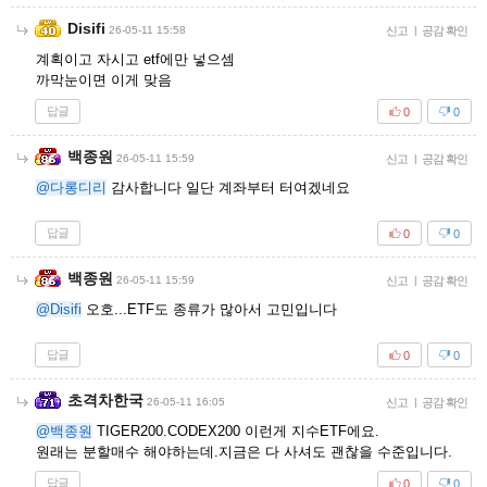
Disifi
26-05-11 15:58
신고
|
공감 확인
계획이고 자시고 etf에만 넣으셈
까막눈이면 이게 맞음
답글
0
0
백종원
26-05-11 15:59
신고
|
공감 확인
@다롱디리
감사합니다 일단 계좌부터 터여겠네요
답글
0
0
백종원
26-05-11 15:59
신고
|
공감 확인
@Disifi
오호...ETF도 종류가 많아서 고민입니다
답글
0
0
초격차한국
26-05-11 16:05
신고
|
공감 확인
@백종원
TIGER200.CODEX200 이런게 지수ETF에요.
원래는 분할매수 해야하는데.지금은 다 사셔도 괜찮을 수준입니다.
답글
0
0