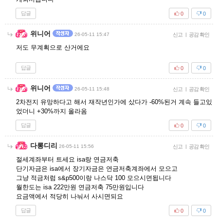
답글
0
0
위니어
26-05-11 15:47
신고
|
공감 확인
저도 무계획으로 산거에요
답글
0
0
위니어
26-05-11 15:48
신고
|
공감 확인
2차전지 유망하다고 해서 재작년인가에 샀다가 -60%된거 계속 들고있
었더니 +30%까지 올라옴
답글
0
0
다롱디리
26-05-11 15:56
신고
|
공감 확인
절세계좌부터 트세요 isa랑 연금저축
단기자금은 isa에서 장기자금은 연금저축계좌에서 모으고
그냥 적금처럼 s&p500이랑 나스닥 100 모으시면됩니다
월한도는 isa 222만원 연금저축 75만원입니다
요금액에서 적당히 나눠서 사시면되요
답글
0
0