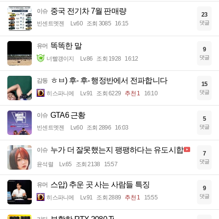
중국 전기차 7월 판매량
이슈
23
댓글
빈센트멧젠
Lv.60
조회 3085
16:15
똑똑한 말
유머
9
댓글
너빨갱이지
Lv.86
조회 1928
16:12
ㅎㅂ) 후- 후- 행정반에서 전파합니다
감동
15
댓글
히스파니에
Lv.91
조회 6229
추천 1
16:10
GTA6 근황
이슈
5
댓글
빈센트멧젠
Lv.60
조회 2896
16:03
누가 더 잘못했는지 팽팽하다는 유도시합
이슈
7
댓글
윤석렬
Lv.65
조회 2138
15:57
스압) 추운 곳 사는 사람들 특징
유머
9
댓글
히스파니에
Lv.91
조회 2889
추천 1
15:55