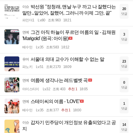
박선원 "정청래, 맨날 누구 까고 나 잘했다는
이슈
20
말만...알았어, 잘했어, 그러니까 이제 그만, 끝"
댓글
파인더1
Lv.80
조회 963
18:21
그건 아직 하늘이 푸르던 여름의 일 - 김채원
연예
3
'Marigold' (원곡: 아이묭)
댓글
배수민
Lv.35
조회 583
18:12
서울대 의대 교수가 이해할 수 없는 말
유머
23
댓글
파노키
Lv.51
조회 2170
18:09
여름에 생각나는 레드벨벳 곡
연예
0
댓글
아이스티이
Lv.32
조회 403
추천 1
18:05
스테이씨의 여름 - 'LOVE'
연예
1
댓글
배수민
Lv.35
조회 377
추천 1
18:00
갑자기 민주당이 개인정보 유출되었다고 공
이슈
14
지
댓글