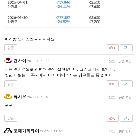
이거랑 인버스만 사지마세요
답글
1
0
캔사이
26-05-11 16:07
신고
|
공감 확인
저는 주기적으로 한번씩 수익 실현합니다. 그리고 다시 탑니다.
몇년 나뒀는데 꼭지에서 다시 바닥까지는 경우들도 좀 있어서
답글
0
0
류시우
26-05-11 16:46
신고
|
공감 확인
굿굿
답글
0
0
코테가와유이
26-05-11 17:24
신고
|
공감 확인