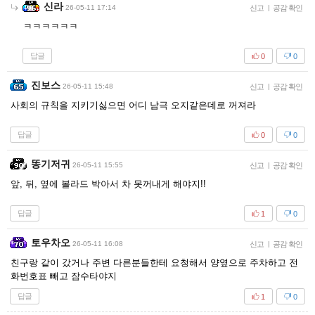
신라
26-05-11 17:14
신고
|
공감 확인
ㅋㅋㅋㅋㅋㅋ
답글
0
0
진보스
26-05-11 15:48
신고
|
공감 확인
사회의 규칙을 지키기싫으면 어디 남극 오지같은데로 꺼져라
답글
0
0
똥기저귀
26-05-11 15:55
신고
|
공감 확인
앞, 뒤, 옆에 볼라드 박아서 차 못꺼내게 해야지!!
답글
1
0
토우차오
26-05-11 16:08
신고
|
공감 확인
친구랑 같이 갔거나 주변 다른분들한테 요청해서 양옆으로 주차하고 전
화번호표 빼고 잠수타야지
답글
1
0