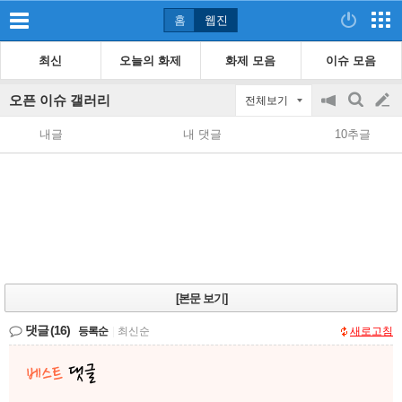
홈
웹진
최신
오늘의 화제
화제 모음
이슈 모음
오픈 이슈 갤러리
전체보기
공
검
글
지
색
내글
내 댓글
10추글
on/off
쓰
기
[본문 보기]
댓글
(16)
등록순
|
최신순
새로고침