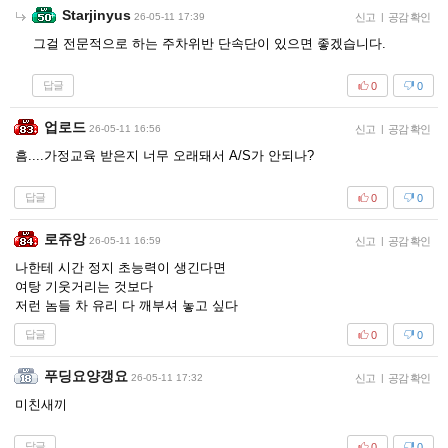
Starjinyus
26-05-11 17:39
신고
|
공감 확인
그걸 전문적으로 하는 주차위반 단속단이 있으면 좋겠습니다.
답글
0
0
업로드
26-05-11 16:56
신고
|
공감 확인
흠....가정교육 받은지 너무 오래돼서 A/S가 안되나?
답글
0
0
로쥬앙
26-05-11 16:59
신고
|
공감 확인
나한테 시간 정지 초능력이 생긴다면
여탕 기웃거리는 것보다
저런 놈들 차 유리 다 깨부셔 놓고 싶다
답글
0
0
푸딩요양갱요
26-05-11 17:32
신고
|
공감 확인
미친새끼
답글
0
0