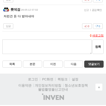
롯데검
26-05-12 07:02
신고
|
공감 확인
저런건 돈 다 받아내야
답글
0
0
새로고침
등록
목록
본문
이전
다음
댓글보기
로그인
PC화면
퀵링크
설정
청소년보호정책
이용약관
개인정보처리방침
▲
불법촬영물신고안내
(주)
인
벤