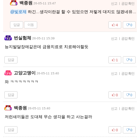
백종원
26-05-11 15:47
신고
|
공감 확인
@빛로제
하긴...생각이란걸 할 수 있었으면 저렇게 대지도 않겠네유...
답글
이동
4
0
번실험체
26-05-11 15:39
신고
|
공감 확인
능지발달장애같은데 금융치료로 치료해야할듯
답글
1
0
고양고앵이
26-05-11 15:40
신고
|
공감 확인
와 ㅋㅋㅋㅋㅋㅋㅋ
답글
0
0
백종원
26-05-11 15:40
신고
|
공감 확인
저런새끼들은 도대체 무슨 생각을 하고 사는걸까
답글
0
0