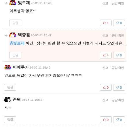
빛로제
26-05-11 15:46
신고
|
공감 확인
아무생각 없죠~
답글
1
0
백종원
26-05-11 15:47
신고
|
공감 확인
@빛로제
하긴...생각이란걸 할 수 있었으면 저렇게 대지도 않겠네유...
답글
4
0
이에루카
26-05-11 15:45
신고
|
공감 확인
옆으로 똑같이 차세우면 되지않으려나? ㅋㅋㅋ
답글
0
0
존윅
26-05-11 15:48
신고
|
공감 확인
ㅆㅂ
답글
0
0