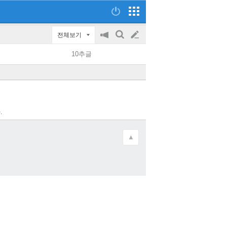
전체보기
공
검
글
지
색
10추글
on/off
쓰
기
.
▲