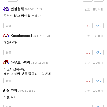
번실험체
26-05-11 15:45
신고
|
공감 확인
좆부터 뽑고 형량을 논해야
답글
0
0
Koenigsegg1
26-05-11 15:48
신고
|
공감 확인
대단하다ㄷㄷ
답글
0
0
아무로나미에
26-05-11 15:50
신고
|
공감 확인
어질어질하구먼
유료 결제한 것들 똥줄타고 있겠네
답글
0
0
존윅
26-05-11 15:53
신고
|
공감 확인
미친 ㅆㅂ