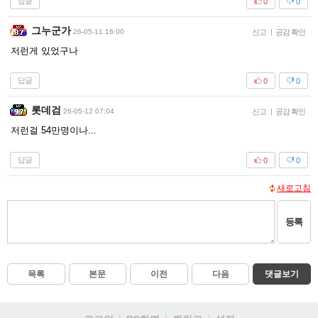
답글
0
0
그누군가
26-05-11 16:00
신고
|
공감 확인
저런게 있었구나
답글
0
0
롯데검
26-05-12 07:04
신고
|
공감 확인
저런걸 54만명이나...
답글
0
0
새로고침
등록
목록
본문
이전
다음
댓글보기