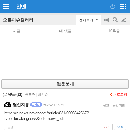
인벤
오픈이슈갤러리
전체보기
공
검
글
지
색
내글
내 댓글
10추글
on/off
쓰
기
[본문 보기]
댓글
(11)
등록순
|
최신순
새로고침
달섭지롱
26-05-11 15:43
신고
|
공감 확인
https://n.news.naver.com/article/081/0003642567?
type=breakingnews&cds=news_edit
답글
0
0