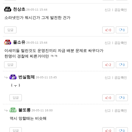
천상초
26-05-11 15:44
신고
|
공감 확인
소라넷인가 뭐시긴가 그게 발전한 건가
답글
0
0
풀소유
26-05-11 15:44
신고
|
공감 확인
이새끼들 털린것도 운영진끼리 자금 배분 문제로 싸우다가
한명이 경찰에 찌른거더만 ㅋㅋ
답글
2
0
번실험체
26-05-11 15:45
신고
|
공감 확인
ㅓㅜㅑ
답글
0
0
불또롱
26-05-11 16:00
신고
|
공감 확인
역시 망할때는 비슷해
답글
0
0