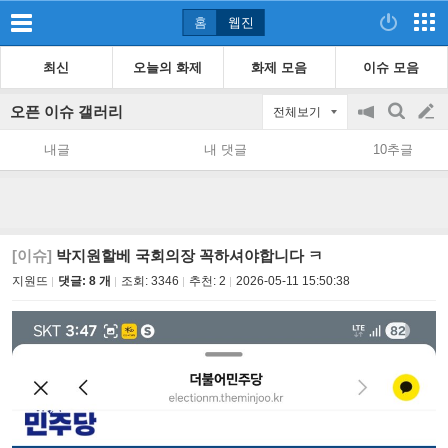
홈
웹진
최신
오늘의 화제
화제 모음
이슈 모음
오픈 이슈 갤러리
전체보기
공
검
글
지
색
내글
내 댓글
10추글
on/off
쓰
기
[이슈]
박지원할베 국회의장 꼭하셔야합니다 ㅋ
지원뜨
댓글: 8 개
조회:
3346
추천:
2
2026-05-11 15:50:38