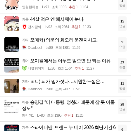
3
댓글
영원한하늘
Lv.71
조회 1103
추천 1
11:34
44살 먹은 앤 해서웨이 눈나.
계층
15
댓글
전자팔찌
Lv.93
조회 2264
추천 1
11:33
쪼매혐) 의문의 회오리 운전자사고.
기타
9
댓글
Deadpool
Lv.88
조회 1881
11:29
오이갤에서는 아무도 믿으면 안 되는 이유
유머
27
댓글
너빨갱이지
Lv.86
조회 1564
추천 1
11:27
ㅎㅂ) 뇌가 망가졋나…시원한느낌은…
기타
11
댓글
Deadpool
Lv.88
조회 2437
11:26
송영길 “이 대통령, 정청래 때문에 잠 못 이룰
이슈
28
정도”
댓글
파인더1
Lv.80
조회 1395
추천 1
11:26
스파이더맨: 브랜드 뉴 데이 2026 최단기간 6
계층
6