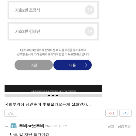
국회부의장 남인순이 후보올라오는게 실화인가...
답글
1
0
투비or낫투비
26-05-11 20:32
신고
|
공감 확인
바로 칼 차단 드가야죠