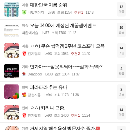
대한민국 이름 순위
계층
12
댓글
너빨갱이지
Lv.86
조회 1154
추천 1
11:43
오늘 14:00에 예정된 개꿀잼이벤트
이슈
10
댓글
백합에이슬
Lv.57
조회 1700
11:42
ㅇㅎ) 무슨 씹덕겜 2주년 코스프레 모음.
계층
14
댓글
전자팔찌
Lv.93
조회 1581
추천 2
11:40
먼가아~~~잘못되써어~~~실화?구라?
기타
4
댓글
Deadpool
Lv.88
조회 1304
11:37
파라파라 추는 유나
연예
2
댓글
달섭지롱
Lv.94
조회 1173
11:36
ㅇㅎ) 카리나 근황.
연예
14
댓글
전자팔찌
Lv.93
조회 2400
추천 1
11:34
거제지역 해수욕장 방문자수 증가.
계층