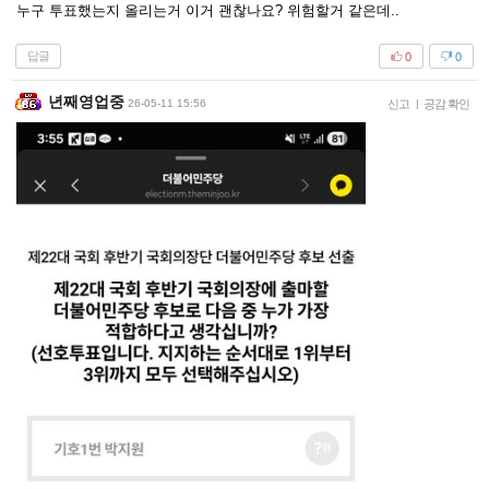
누구 투표했는지 올리는거 이거 괜찮나요? 위험할거 같은데..
답글
0
0
년째영업중
26-05-11 15:56
신고
|
공감 확인