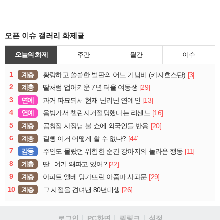
오픈 이슈 갤러리 화제글
오늘의 화제
주간
월간
이슈
1
계층
[3]
황량하고 쓸쓸한 벌판의 어느 기념비 (카자흐스탄)
2
계층
[29]
딸처럼 업어키운 7년 터울 여동생
3
연예
[13]
과거 파묘되서 현재 난리난 연예인
4
연예
[16]
음방가서 챌린지거절당했다는 리센느
5
계층
[20]
곱창집 사장님 불 쇼에 외국인들 반응
6
계층
[44]
길빵 이거 어떻게 할 수 없나?
7
감동
[11]
주인도 몰랐던 위험한 순간 강아지의 놀라운 행동
8
계층
[22]
딸...여기 왜파고 있어?
9
계층
[29]
아파트 엘베 망가뜨린 아줌마 사과문
10
계층
[26]
그 시절을 견뎌낸 80년대생
로그인
PC화면
퀵링크
설정