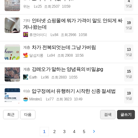
4
댓글
위논
Lv.25
조회 2507
10:59
인터넷 쇼핑몰에 뭐가 가격이 말도 안되게 싸
기타
19
게나왔는데
댓글
휴면아이디
Lv.84
조회 2966
10:58
차가 전복되엇는데 그냥 가버림
계층
13
댓글
달섭지롱
Lv.94
조회 2908
10:56
강레오가 말하는 양념육의 비밀.jpg
계층
15
댓글
Earth
Lv.96
조회 2883
10:55
압구정에서 유행하기 시작한 신종 절세법
이슈
19
댓글
Minstre1
Lv.77
조회 3823
10:49
최근
다음
검색
글쓰기
1
2
3
4
5