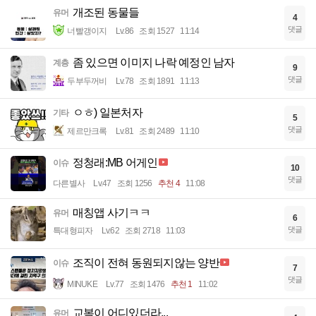
개조된 동물들
유머
4
댓글
너빨갱이지
Lv.86
조회 1527
11:14
좀 있으면 이미지 나락 예정인 남자
계층
9
댓글
두부두꺼비
Lv.78
조회 1891
11:13
ㅇㅎ) 일본처자
기타
5
댓글
제르만크록
Lv.81
조회 2489
11:10
정청래:MB 어게인
이슈
10
댓글
다른별사
Lv.47
조회 1256
추천 4
11:08
매칭앱 사기ㅋㅋ
유머
6
댓글
특대형피자
Lv.62
조회 2718
11:03
조직이 전혀 동원되지않는 양반
이슈
7
댓글
MINUKE
Lv.77
조회 1476
추천 1
11:02
교복이 어디있더라...
유머