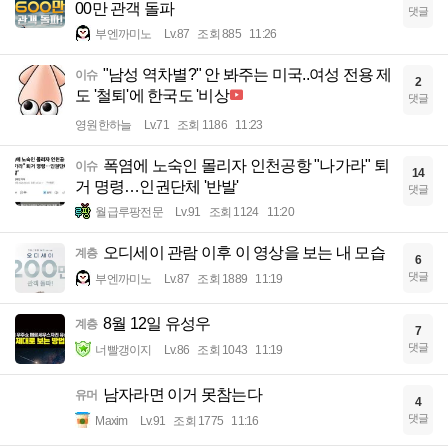
00만 관객 돌파
댓글
부엔까미노
Lv.87
조회 885
11:26
"남성 역차별?" 안 봐주는 미국..여성 전용 제
이슈
2
도 '철퇴'에 한국도 '비상
댓글
영원한하늘
Lv.71
조회 1186
11:23
폭염에 노숙인 몰리자 인천공항 "나가라" 퇴
이슈
14
거 명령…인권단체 '반발'
댓글
월급루팡전문
Lv.91
조회 1124
11:20
오디세이 관람 이후 이 영상을 보는 내 모습
계층
6
댓글
부엔까미노
Lv.87
조회 1889
11:19
8월 12일 유성우
계층
7
댓글
너빨갱이지
Lv.86
조회 1043
11:19
남자라면 이거 못참는다
유머
4
댓글
Maxim
Lv.91
조회 1775
11:16