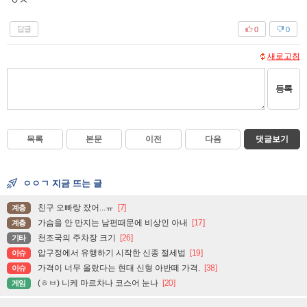
ㅇㅈ
답글
0
0
새로고침
등록
목록
본문
이전
다음
댓글보기
ㅇㅇㄱ 지금 뜨는 글
친구 오빠랑 잤어...ㅠ
[7]
계층
가슴을 안 만지는 남편때문에 비상인 아내
[17]
계층
천조국의 주차장 크기
[26]
기타
압구정에서 유행하기 시작한 신종 절세법
[19]
이슈
가격이 너무 올랐다는 현대 신형 아반떼 가격.
[38]
이슈
(ㅎㅂ) 니케 마르차나 코스어 눈나
[20]
게임