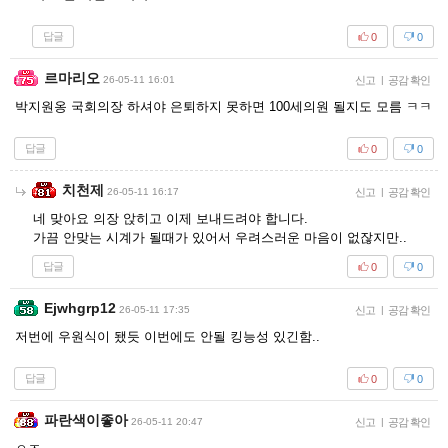
답글
0
0
르마리오
26-05-11 16:01
신고
|
공감 확인
박지원옹 국회의장 하셔야 은퇴하지 못하면 100세의원 될지도 모름 ㅋㅋ
답글
0
0
치천제
26-05-11 16:17
신고
|
공감 확인
네 맞아요 의장 앉히고 이제 보내드려야 합니다.
가끔 안맞는 시계가 될때가 있어서 우려스러운 마음이 없잖지만..
답글
0
0
Ejwhgrp12
26-05-11 17:35
신고
|
공감 확인
저번에 우원식이 됐듯 이번에도 안될 킹능성 있긴함..
답글
0
0
파란색이좋아
26-05-11 20:47
신고
|
공감 확인