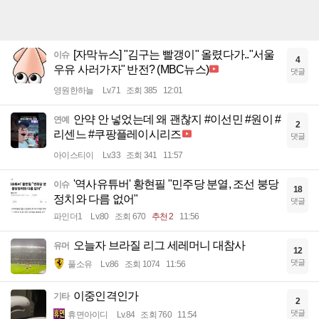
[자막뉴스] "김구는 빨갱이" 올렸다가.."서울
이슈
4
우유 사러가자" 반전? (MBC뉴스)
댓글
영원한하늘
Lv.71
조회 385
12:01
안약 안 넣었는데 왜 괜찮지 #이선민 #원이 #
연예
2
리센느 #쿠팡플레이시리즈
댓글
아이스티이
Lv.33
조회 341
11:57
'역사유튜버' 황현필 "민주당 분열, 조선 붕당
이슈
18
정치와 다름 없어"
댓글
파인더1
Lv.80
조회 670
추천 2
11:56
오늘자 브라질 리그 세레머니 대참사
유머
12
댓글
풀소유
Lv.86
조회 1074
11:56
이중인격인가
기타
2
댓글
휴면아이디
Lv.84
조회 760
11:54