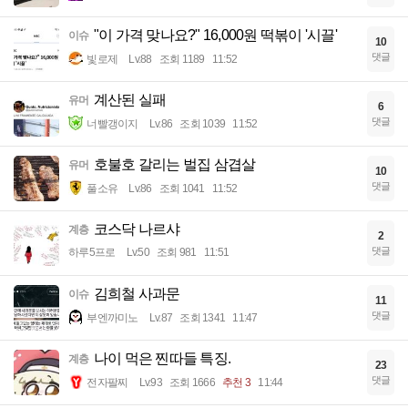
"이 가격 맞나요?" 16,000원 떡볶이 '시끌'
이슈
10
댓글
빛로제
Lv.88
조회 1189
11:52
계산된 실패
유머
6
댓글
너빨갱이지
Lv.86
조회 1039
11:52
호불호 갈리는 벌집 삼겹살
유머
10
댓글
풀소유
Lv.86
조회 1041
11:52
코스닥 나르샤
계층
2
댓글
하루5프로
Lv.50
조회 981
11:51
김희철 사과문
이슈
11
댓글
부엔까미노
Lv.87
조회 1341
11:47
나이 먹은 찐따들 특징.
계층
23
댓글
전자팔찌
Lv.93
조회 1666
추천 3
11:44