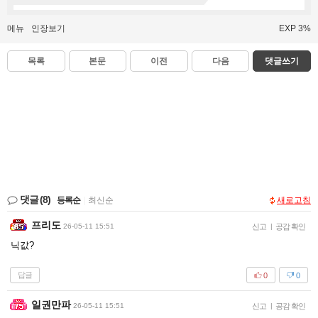
메뉴
인장보기
EXP 3%
목록
본문
이전
다음
댓글쓰기
댓글
(8)
등록순
|
최신순
새로고침
프리도
26-05-11 15:51
신고
|
공감 확인
닉값?
답글
0
0
일권만파
26-05-11 15:51
신고
|
공감 확인