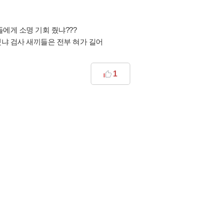
에게 소명 기회 줬냐???
냐 검사 새끼들은 전부 혀가 길어
1