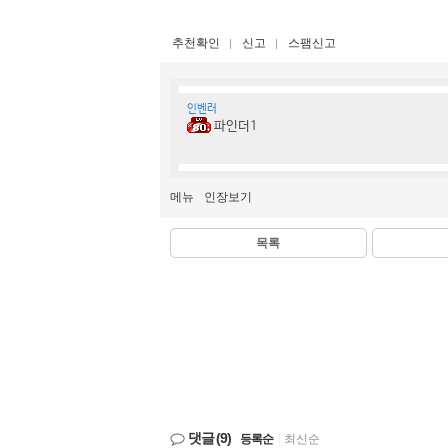
추천확인
신고
스팸신고
인벤러
파인더1
메뉴
인장보기
목록
댓글
(9)
등록순
|
최신순