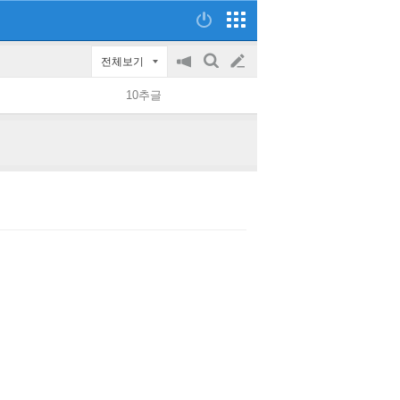
전체보기
공
검
글
지
색
10추글
on/off
쓰
기