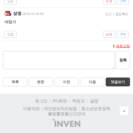
답글
0
0
성영
26-05-12 06:56
신고
|
공감 확인
야망가
답글
0
0
새로고침
등록
목록
본문
이전
다음
댓글보기
로그인
PC화면
퀵링크
설정
청소년보호정책
이용약관
개인정보처리방침
▲
불법촬영물신고안내
(주)
인