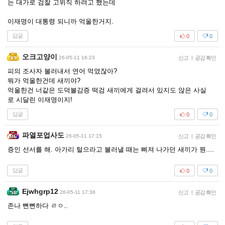
는 대가로 검찰 고위직 하려고 했는데
이재명이 대통령 되니까 억울한거지.
답글
0
0
오크고양이
26-05-11 16:23
신고
|
공감 확인
피의 조사자 불러내서 연어 먹였잖아?
뭐가 억울한건데 새끼야?
억울한건 너같은 도덕불감증 떡검 새끼에게 걸려서 있지도 않은 사실
로 시달린 이재명이지!
답글
0
0
파열포업사도
26-05-11 17:15
신고
|
공감 확인
증인 선서를 해. 아가리 털으라고 불러낼 때는 삐져 나가던 새끼가 뭔....
답글
0
0
Ejwhgrp12
26-05-11 17:38
신고
|
공감 확인
존나 뻔뻔하다 ㄹㅇ..