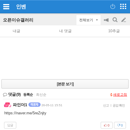
인벤
오픈이슈갤러리
전체보기
공
검
글
지
색
내글
내 댓글
10추글
on/off
쓰
기
[본문 보기]
댓글
(9)
등록순
|
최신순
새로고침
파인더1
26-05-11 15:51
신고
|
공감 확인
https://naver.me/5reZnjty
답글
0
0