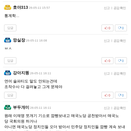
호야313
26-05-11 15:57
신고
|
공감 확인
통계학...
답글
0
0
깡실장
26-05-11 16:08
신고
|
공감 확인
ㅂㅅ
답글
0
0
강아지똥
26-05-11 16:11
신고
|
공감 확인
연어 술파티도 말도 안되는건데
조작수사 다 걸려놓고 그게 문제야
답글
0
0
부두개미
26-05-11 16:11
신고
|
공감 확인
원래 이재명 쪼개기 기소로 깜빵보내고 매국노당 공천받아서 매국노
당 국회의원 하거나
아니면 매국노당 정치인들 오더 받아서 민주당 정치인들 깜빵 계속 보내