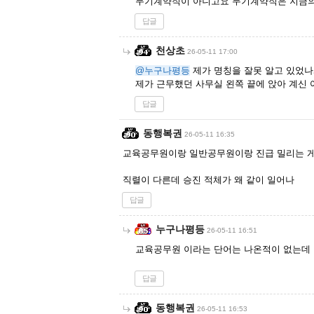
무기계약직이 아니고요 무기계약직은 지금
답글
천상초
26-05-11 17:00
@누구나평등
제가 명칭을 잘못 알고 있었
제가 근무했던 사무실 왼쪽 끝에 앉아 계신
답글
동행복권
26-05-11 16:35
교육공무원이랑 일반공무원이랑 진급 밀리는 게
직렬이 다른데 승진 적체가 왜 같이 일어나
답글
누구나평등
26-05-11 16:51
교육공무원 이라는 단어는 나온적이 없는데 
답글
동행복권
26-05-11 16:53