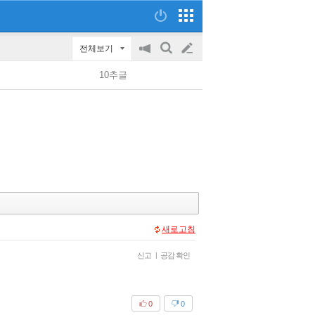
전체보기
공
검
글
지
색
10추글
on/off
쓰
기
새로고침
신고
|
공감 확인
0
0