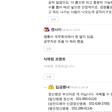
공직 일많아요. 더 뽑으면 되고 충분히 가능
수를 뽑아 매년 넣으면 안정적이죠. 경쟁률은
고 와도 나가는 사람이 나오는게 공직이구요.
답글
캔사이
26-05-11 16:02
잼통이 국무회의에서 한 말이 있음.
공무직은 돈을 더 줘라 했음.
답글
삭제된 코멘트
삭제된 코멘트입니다.
답글
입금됐냐
26-05-11 16:16
정신병은 부끄러운 게 아닙니다. 극복할 수 
(일산병원 정신과 : 031-900-0114)
(성안드레아 신경정신병원 : 031-639-3700)
(용인정신병원 : 031-288-0114)