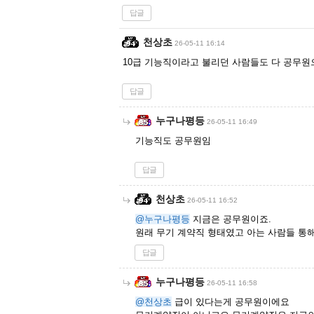
답글
천상초
26-05-11 16:14
10급 기능직이라고 불리던 사람들도 다 공무원
답글
누구나평등
26-05-11 16:49
기능직도 공무원임
답글
천상초
26-05-11 16:52
@누구나평등
지금은 공무원이죠.
원래 무기 계약직 형태였고 아는 사람들 통
답글
누구나평등
26-05-11 16:58
@천상초
급이 있다는게 공무원이에요