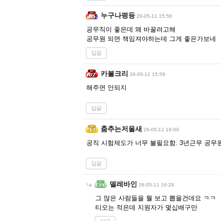
누구나평등
26-05-11 15:56
공무직이 좋은데 왜 바꿀려고해
공무원 되면 책임져야하는데 그게 좋은가보네
답글
카볼크리
26-05-11 15:59
해주면 안되지
답글
춤추는저울새
26-05-11 16:00
공직 시험제도가 너무 불필요함. 3년근무 공무
답글
델레바인
26-05-11 16:29
그 많은 사람들을 뭘 보고 뽑을건데요 ㅋㅋ
티오는 적은데 지원자가 몇십배구만