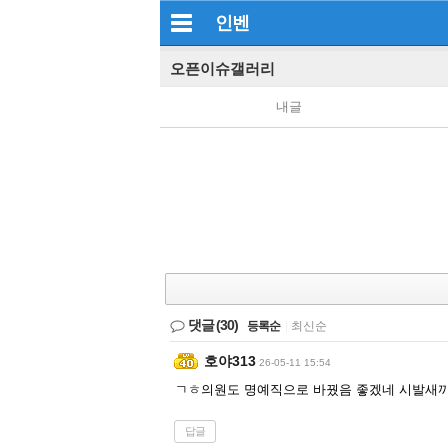
인벤
오픈이슈갤러리
내글
댓글
(30)
등록순
|
최신순
호야313
26-05-11 15:54
ㄱㅎ의원도 명예직으로 바꿨음 좋겠네 시발새
답글