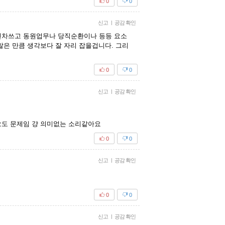
0
0
신고
|
공감 확인
연차쓰고 동원업무나 당직순환이나 등등 요소
은 만큼 생각보다 잘 자리 잡을겁니다. 그리
0
0
신고
|
공감 확인
오도 문제임 걍 의미없는 소리같아요
0
0
신고
|
공감 확인
0
0
신고
|
공감 확인