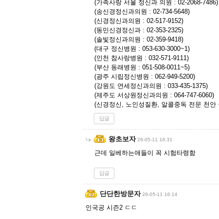
(가족사랑 서울 정신과 의원 : 02-2068-7486)
(송신경정신과의원 : 02-734-5648)
(신경정신과의원 : 02-517-9152)
(동민신경정신과 : 02-353-2325)
(솔빛정신과의원 : 02-359-9418)
(대구 정신병원 : 053-630-3000~1)
(인천 참사랑병원 : 032-571-9111)
(부산 동래병원 : 051-508-0011~5)
(광주 시립정신병원 : 062-949-5200)
(강원도 연세정신과의원 : 033-435-1375)
(제주도 서상원정신과의원 : 064-747-6060)
(신경정신, 노인성질환, 알콜중독 전문 천안 좋은우
답글
왕초보자
26-05-11 16:31
근데 일베하는애들이 꼭 시험타령함
답글
단단한방문자
26-05-11 16:14
인국공 시즌2 ㄷㄷ