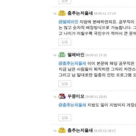
답글
춤추는저울새
26-05-11 17:13
@델레바인
지방에 분배하면되요. 공무직이 
는 많고 순차적 배정방식으로 가능합니다. 
고 나이가 어릴수록 국민수가 적어서 큰 문
답글
델레바인
26-05-11 17:21
@춤추는저울새
이미 본문에 해당 공무직은
지금 남은 사람들이 퇴직하면 그자리 자연
그리고 님 말대로면 일종의 인턴 프로그램 
답글
우중미모
26-05-11 20:01
@춤추는저울새
지방도 말이 지방이지 개깡촌
답글
춤추는저울새
26-05-12 18:17