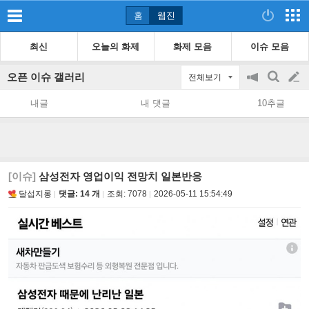
홈
웹진
최신
오늘의 화제
화제 모음
이슈 모음
오픈 이슈 갤러리
전체보기
공
검
글
지
색
내글
내 댓글
10추글
on/off
쓰
기
[이슈]
삼성전자 영업이익 전망치 일본반응
달섭지롱
댓글: 14 개
조회:
7078
2026-05-11 15:54:49