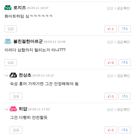
로지즈
26-05-11 16:07
신고
|
공감 확인
화이트하임 싴ㅋㅋㅋㅋㅋㅋ
답글
1
0
불친절한아르군
26-05-11 16:09
신고
|
공감 확인
이러다 삼합까지 털리는거 아냐???
답글
0
0
천상초
26-05-11 16:12
신고
|
공감 확인
숙성 홍어 가져가면 그건 인정해줘야 됨
답글
0
0
히얍
26-05-11 17:03
신고
|
공감 확인
그건 다행히 안전할듯
답글
0
0