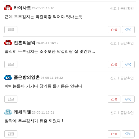
카이사르
26-05-11 16:10
신고
|
공감 확인
근데 두부김치는 막걸리랑 먹어야 맛나는듯
답글
0
0
진혼의음악
26-05-11 16:12
신고
|
공감 확인
솔직히 두부김치는 소주보단 막걸리랑 잘 맞긴해...
답글
0
0
좁은방의영혼
26-05-11 16:32
신고
|
공감 확인
야이놈들아 거기다 참기름 들기름은 안된다
답글
0
0
레세티엘
26-05-11 16:51
신고
|
공감 확인
쌀막에 두부김치가 유출 되었다 !
답글
0
0