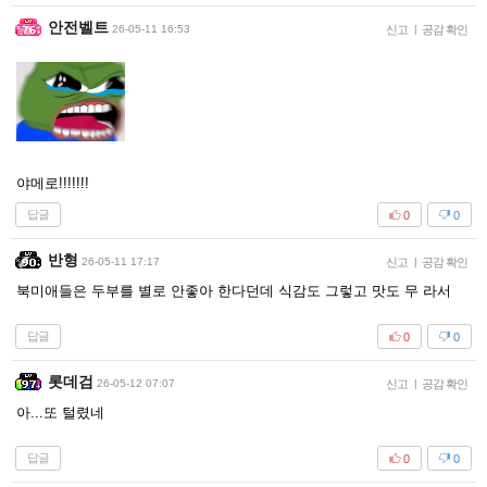
안전벨트
26-05-11 16:53
신고
|
공감 확인
야메로!!!!!!!
답글
0
0
반형
26-05-11 17:17
신고
|
공감 확인
북미애들은 두부를 별로 안좋아 한다던데 식감도 그렇고 맛도 무 라서
답글
0
0
롯데검
26-05-12 07:07
신고
|
공감 확인
아...또 털렸네
답글
0
0