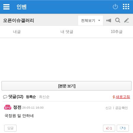
인벤
오픈이슈갤러리
전체보기
공
검
글
지
색
내글
내 댓글
10추글
on/off
쓰
기
[본문 보기]
댓글
(12)
등록순
|
최신순
새로고침
정전
26-05-11 16:00
신고
|
공감 확인
국정원 일 안하네
답글
1
0