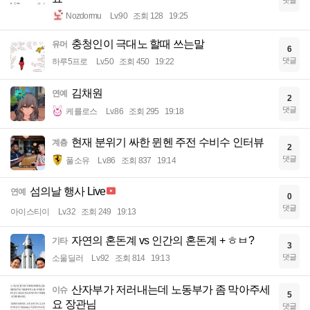
Nozdormu
Lv.90
조회 128
19:25
충청인이 극대노 할때 쓰는말
유머
6
댓글
하루5프로
Lv.50
조회 450
19:22
김채원
연예
2
댓글
케를로스
Lv.86
조회 295
19:18
현재 분위기 싸한 뮌헨 주전 수비수 인터뷰
계층
2
댓글
풀소유
Lv.86
조회 837
19:14
섬의날 행사 Live
연예
0
댓글
아이스티이
Lv.32
조회 249
19:13
자연의 혼돈계 vs 인간의 혼돈계 + ㅎㅂ?
기타
3
댓글
소울딜러
Lv.92
조회 814
19:13
산자부가 저러내는데 노동부가 좀 막아주세
이슈
5
요 장관님
댓글