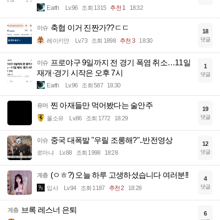
Earth
Lv.96
조회 1315
추천 1
18:32
축협 이거 진짠가??ㄷㄷ
이슈
18
댓글
레이키얀
Lv.73
조회 1898
추천 3
18:30
프로야구 9일까지 전 경기 폭염 취소…11일
이슈
1
재개·경기 시작은 오후 7시
댓글
Earth
Lv.96
조회 587
18:30
찐 아재들만 먹어봤다는 술안주
유머
19
댓글
풀소유
Lv.86
조회 1772
18:29
중국 대폭발 "우릴 조롱해?"..반전영상
이슈
12
댓글
로마냐
Lv.88
조회 1998
18:28
(ㅇㅎ?) 오늘 하루 고생하셨습니다 여러분!!
계층
4
댓글
입사
Lv.94
조회 1187
추천 2
18:28
브록 레스너 은퇴
계층
6