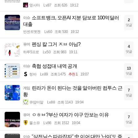
옆사마
Lv.87
조회 626
19:12
소프트뱅크, 오픈AI 지분 담보로 100억달러
이슈
2
대출
댓글
빈센트멧젠
Lv.60
조회 530
19:12
펜싱 칼 그거 ㅈㅂ 아님?
유머
4
댓글
하루5프로
Lv.50
조회 983
19:11
축협 성접대 내역 공개
이슈
13
댓글
썽바
Lv.89
조회 1475
추천 1
19:07
린라가 돈이 된다는 것을 알아버린 컴투스 근
게임
7
황
댓글
큐땁이알
Lv.88
조회 1143
19:04
ㅇㅎㅂ?부산 여자가 야구 안보는 이유
유머
7
댓글
풀소유
Lv.86
조회 1512
19:04
"삼전닉스 따라잡자" 中 이어 대만 '난야'도 증
이슈