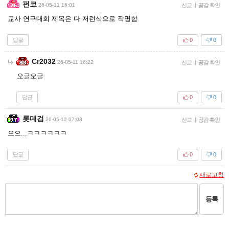
펀코
26-05-11 16:01
신고
|
공감 확인
교사 연구대회 제목은 다 저런식으로 작명함
답글
0
0
Cr2032
26-05-11 16:22
신고
|
공감 확인
오글오글
답글
0
0
롯데검
26-05-12 07:08
신고
|
공감 확인
으으...ㅋㅋㅋㅋㅋㅋ
답글
0
0
새로고침
등록