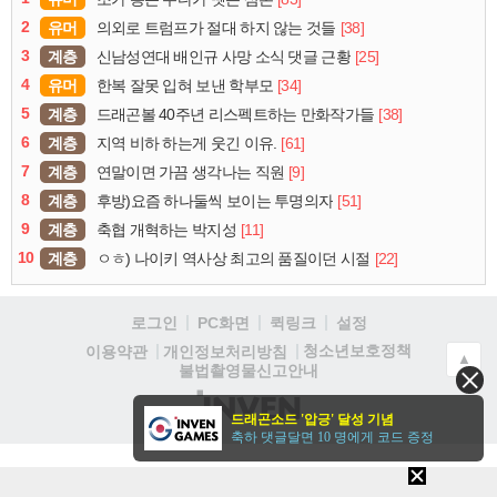
2
유머
[38]
의외로 트럼프가 절대 하지 않는 것들
3
계층
[25]
신남성연대 배인규 사망 소식 댓글 근황
4
유머
[34]
한복 잘못 입혀 보낸 학부모
5
계층
[38]
드래곤볼 40주년 리스펙트하는 만화작가들
6
계층
[61]
지역 비하 하는게 웃긴 이유.
7
계층
[9]
연말이면 가끔 생각나는 직원
8
계층
[51]
후방)요즘 하나둘씩 보이는 투명의자
9
계층
[11]
축협 개혁하는 박지성
10
계층
[22]
ㅇㅎ) 나이키 역사상 최고의 품질이던 시절
로그인
PC화면
퀵링크
설정
청소년보호정책
이용약관
개인정보처리방침
▲
불법촬영물신고안내
(주)
드래곤소드 '압긍' 달성 기념
인
축하 댓글달면 10 명에게 코드 증정
벤