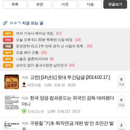
목록
본문
이전
다음
댓글보기
ㅇㅇㄱ 지금 뜨는 글
여자 기숙사 레이싱 게임.
[13]
유머
오늘 오후 6시 30분 핵폭탄 드랍 예정.
[18]
이슈
운전면허 따고 2주 만에 경차 산 사람의 최후..
[19]
계층
요즘 폐미 근황.
[25]
유머
니들은 결혼하지마라
[9]
유머
상의도 없이 질내사정한 남자친구
[10]
유머
고전) [14년도] 웃대 주간답글 [2014.02.17.]
이슈
0
댓글
레몬과즙
Lv.92
조회 18
19:28
한국 양궁 컴파운드는 외국인 감독 데려왔다
이슈
0
더니
댓글
드라고노브
Lv.90
조회 172
19:27
구윤철 "기초·퇴직연금 개편 방 안 조만간 발
이슈
2
표
댓글