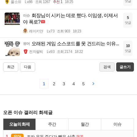
댓글
풀소유
Lv.86
조회 1267
추천 1
18:25
회장님이 시키는 데로 했다. 이임생, 이제서
이슈
5
야 폭로?
댓글
레이키얀
Lv.73
조회 903
18:23
오래된 게임 소스코드를 못 건드리는 이유...
유머
10
댓글
전자팔찌
Lv.93
조회 2174
18:22
최근
다음
검색
글쓰기
1
2
3
4
5
오픈 이슈 갤러리 화제글
오늘의 화제
주간
월간
이슈
1
유머
[83]
조카 용돈 주다가 뺏은 삼촌