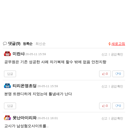
댓글
(9)
등록순
|
최신순
새로고침
미란샤
26-05-11 15:59
신고
|
공감 확인
공무원은 기존 성공한 사례 자가복제 할수 밖에 없음 안전지향
답글
0
0
티리온영초딩
26-05-11 15:59
신고
|
공감 확인
분명 트랜디하게 지었는데 틀냄새가 난다
답글
0
0
못난아이리와
26-05-11 16:01
신고
|
공감 확인
교사가 남성혐오사이트를..