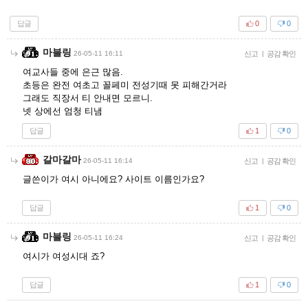
답글
0
0
마블링
26-05-11 16:11
신고
|
공감 확인
여교사들 중에 은근 많음.
초등은 완전 여초고 꼴페미 전성기때 못 피해간거라
그래도 직장서 티 안내면 모르니.
넷 상에선 엄청 티냄
답글
1
0
갈마갈마
26-05-11 16:14
신고
|
공감 확인
글쓴이가 여시 아니에요? 사이트 이름인가요?
답글
1
0
마블링
26-05-11 16:24
신고
|
공감 확인
여시가 여성시대 죠?
답글
1
0