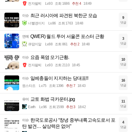
전자팔찌
Lv.93
조회 1686
추천 4
18:49
최근 러시아에 파견된 북한군 모습
이슈
9
댓글
너빨갱이지
Lv.86
조회 1763
18:48
QWER) 월드 투어 서울콘 포스터 근황
연예
3
댓글
큐땁이알
Lv.88
조회 861
추천 2
18:48
요즘 폭염 모기근황.
이슈
10
댓글
전자팔찌
Lv.93
조회 2110
18:45
일베충들이 지지하는 당대표!!
이슈
16
댓글
원스타조
Lv.75
조회 1396
추천 7
18:43
교토 화법 극카운터.jpg
유머
11
댓글
Earth
Lv.96
조회 1599
추천 3
18:42
한국도로공사 “창녕 중부내륙고속도로서 포
이슈
4
탄 발견… 살상력은 없어”
댓글