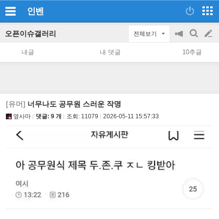
인벤
오픈이슈갤러리
전체보기
공
검
글
지
색
내글
내 댓글
10추글
on/off
쓰
기
[유머]
너무나도 공무원 스러운 작명
옆사마
댓글: 9 개
조회:
11079
2026-05-11 15:57:33