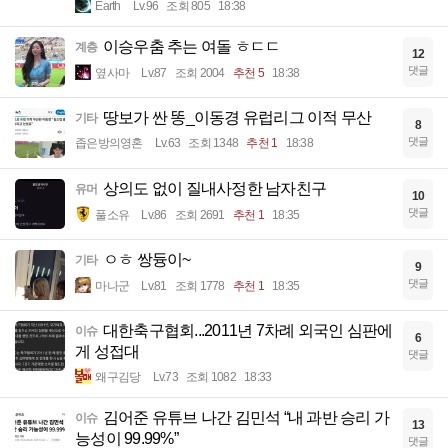
Earth
Lv.96
조회 805
18:38
이승우춤 추는 여돌 ㅎㄷㄷ
계층
12
댓글
옆사마
Lv.87
조회 2004
추천 5
18:38
땅보가 싼 똥_이동경 유럽리그 이적 무산
기타
8
댓글
좁은방의영혼
Lv.63
조회 1348
추천 1
18:38
상의도 없이 질내사정한 남자친구
유머
10
댓글
풀소유
Lv.86
조회 2691
추천 1
18:35
ㅇㅎ 쌍듕이~
기타
9
댓글
마나군
Lv.81
조회 1778
추천 1
18:35
대한축구협회...2011년 7차례 외국인 심판에
이슈
6
게 성접대
댓글
왜구김당
Lv.73
조회 1082
18:33
김어준 유튜브 나간 김민석 “내 과반 승리 가
이슈
13
능성이 99.99%”
댓글