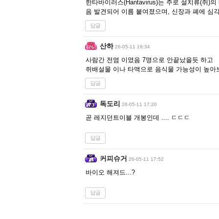
한타바이러스(Hantavirus)는 주로 설치류(
음 발견되어 이름 붙여졌으며, 신장과 폐에 심
답글
산하
26-05-11 16:34
사람간 전염 이였음 7명으로 안끝났을듯 하고
쥐배설물 이나 타액으로 음식물 가능성이 높아
답글
독도리
26-05-11 17:20
곧 레지던트이블 개봉인데 .... ㄷㄷㄷ
답글
커피슈거
26-05-11 17:52
바이오 해져드...?
답글