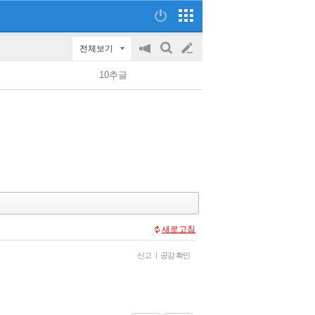
전체보기
공
검
글
지
색
10추글
on/off
쓰
기
새로고침
신고
|
공감 확인