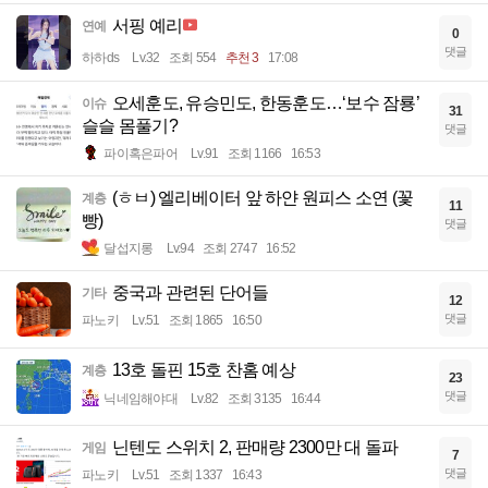
서핑 예리
연예
0
댓글
하하ds
Lv.32
조회 554
추천 3
17:08
오세훈도, 유승민도, 한동훈도…‘보수 잠룡’
이슈
31
슬슬 몸풀기?
댓글
파이혹은파어
Lv.91
조회 1166
16:53
(ㅎㅂ) 엘리베이터 앞 하얀 원피스 소연 (꽃
계층
11
빵)
댓글
달섭지롱
Lv.94
조회 2747
16:52
중국과 관련된 단어들
기타
12
댓글
파노키
Lv.51
조회 1865
16:50
13호 돌핀 15호 찬홈 예상
계층
23
댓글
닉네임해야대
Lv.82
조회 3135
16:44
닌텐도 스위치 2, 판매량 2300만 대 돌파
게임
7
댓글
파노키
Lv.51
조회 1337
16:43