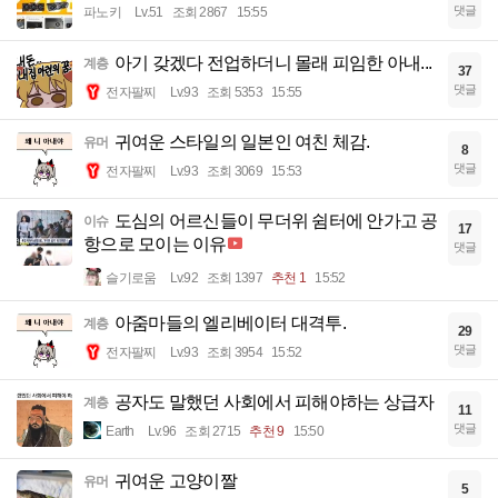
댓글
파노키
Lv.51
조회 2867
15:55
아기 갖겠다 전업하더니 몰래 피임한 아내...
계층
37
댓글
전자팔찌
Lv.93
조회 5353
15:55
귀여운 스타일의 일본인 여친 체감.
유머
8
댓글
전자팔찌
Lv.93
조회 3069
15:53
도심의 어르신들이 무더위 쉼터에 안가고 공
이슈
17
항으로 모이는 이유
댓글
슬기로움
Lv.92
조회 1397
추천 1
15:52
아줌마들의 엘리베이터 대격투.
계층
29
댓글
전자팔찌
Lv.93
조회 3954
15:52
공자도 말했던 사회에서 피해야하는 상급자
계층
11
댓글
Earth
Lv.96
조회 2715
추천 9
15:50
귀여운 고양이짤
유머
5