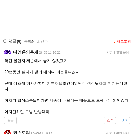
댓글
(6)
등록순
|
최신순
새로고침
내영혼의무게
26-05-11 16:22
신고
|
공감 확인
하긴 꿀단지 제손에서 놓기 싫었겠지
20년동안 빨다가 뱉어 내려니 피눈물나겠지
근데 애초에 허가사항이 기부채납조건이었던건 생각못하고 저러는거겠
지
어차피 법정소송들어가면 나중에 배보다큰 배꼽으로 토해내게 되어있다
어지간하면 그냥 반납해라
답글
2
0
키스모리
26-05-11 16:22
신고
|
공감 확인