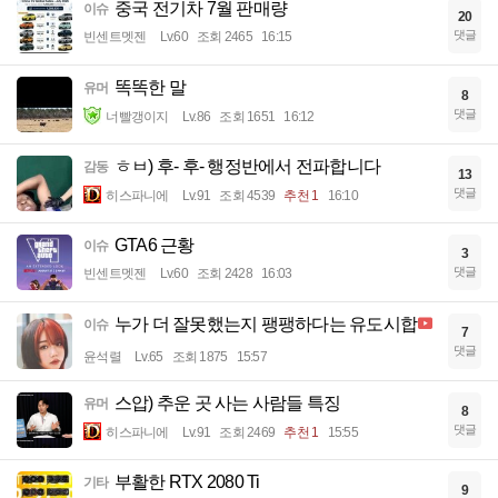
중국 전기차 7월 판매량
이슈
20
댓글
빈센트멧젠
Lv.60
조회 2465
16:15
똑똑한 말
유머
8
댓글
너빨갱이지
Lv.86
조회 1651
16:12
ㅎㅂ) 후- 후- 행정반에서 전파합니다
감동
13
댓글
히스파니에
Lv.91
조회 4539
추천 1
16:10
GTA6 근황
이슈
3
댓글
빈센트멧젠
Lv.60
조회 2428
16:03
누가 더 잘못했는지 팽팽하다는 유도시합
이슈
7
댓글
윤석렬
Lv.65
조회 1875
15:57
스압) 추운 곳 사는 사람들 특징
유머
8
댓글
히스파니에
Lv.91
조회 2469
추천 1
15:55
부활한 RTX 2080 Ti
기타
9