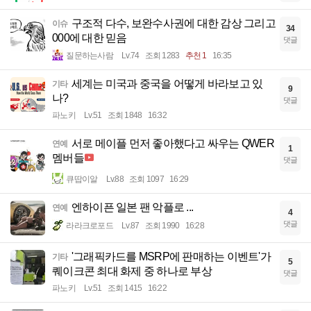
구조적 다수, 보완수사권에 대한 감상 그리고
이슈
34
000에 대한 믿음
댓글
질문하는사람
Lv.74
조회 1283
추천 1
16:35
세계는 미국과 중국을 어떻게 바라보고 있
기타
9
나?
댓글
파노키
Lv.51
조회 1848
16:32
서로 메이플 먼저 좋아했다고 싸우는 QWER
연예
1
멤버들
댓글
큐땁이알
Lv.88
조회 1097
16:29
엔하이픈 일본 팬 악플로 ...
연예
4
댓글
라라크로포드
Lv.87
조회 1990
16:28
'그래픽카드를 MSRP에 판매하는 이벤트'가
기타
5
퀘이크콘 최대 화제 중 하나로 부상
댓글
파노키
Lv.51
조회 1415
16:22