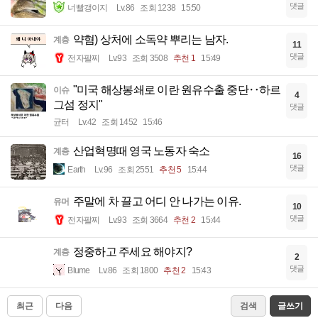
댓글
너빨갱이지
Lv.86
조회 1238
15:50
약혐) 상처에 소독약 뿌리는 남자.
계층
11
댓글
전자팔찌
Lv.93
조회 3508
추천 1
15:49
"미국 해상봉쇄로 이란 원유수출 중단‥하르
이슈
4
그섬 정지"
댓글
균터
Lv.42
조회 1452
15:46
산업혁명때 영국 노동자 숙소
계층
16
댓글
Earth
Lv.96
조회 2551
추천 5
15:44
주말에 차 끌고 어디 안 나가는 이유.
유머
10
댓글
전자팔찌
Lv.93
조회 3664
추천 2
15:44
정중하고 주세요 해야지?
계층
2
댓글
Blume
Lv.86
조회 1800
추천 2
15:43
최근
다음
검색
글쓰기