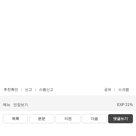
추천확인
신고
스팸신고
공유
스크랩
메뉴
인장보기
EXP 21%
목록
본문
이전
다음
댓글쓰기