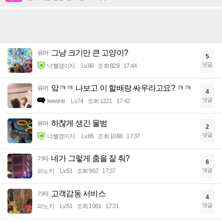
그냥 크기만 큰 고양이?
유머
5
댓글
너빨갱이지
Lv.86
조회 829
17:44
앜ㅋㅋ 나보고 이 할배랑 싸우라고요? ㅋㅋ
유머
4
댓글
Ieewrre
Lv.74
조회 1221
17:42
하찮게 생긴 물범
유머
2
댓글
너빨갱이지
Lv.86
조회 1088
17:37
네가 그렇게 춤을 잘 춰?
기타
6
댓글
파노키
Lv.51
조회 962
17:37
고객감동 서비스
기타
4
댓글
파노키
Lv.51
조회 1061
17:31