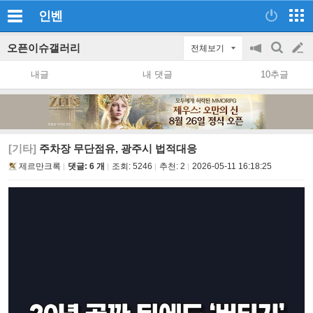
인벤
오픈이슈갤러리
전체보기
공
검
글
지
색
내글
내 댓글
10추글
on/off
쓰
기
[기타]
주차장 무단점유, 광주시 법적대응
제르만크록
댓글: 6 개
조회:
5246
추천:
2
2026-05-11 16:18:25