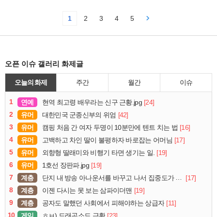
1
2
3
4
5
오픈 이슈 갤러리 화제글
오늘의 화제
주간
월간
이슈
1
연예
[24]
현역 최고령 배우라는 신구 근황.jpg
2
유머
[42]
대한민국 군종신부의 위엄
3
유머
[16]
캠핑 처음 간 여자 두명이 10분만에 텐트 치는 법
4
유머
[17]
고백하고 차인 딸이 불평하자 바로잡는 어머님
5
유머
[19]
외향형 딸래미와 비행기 타면 생기는 일.
6
유머
[19]
1호선 장판파.jpg
7
계층
[17]
단지 내 방송 아나운서를 바꾸고 나서 집중도가 확 올라갔다는 한 아파트의 안내방송
8
계층
[19]
이젠 다시는 못 보는 삼파이더맨
9
계층
[11]
공자도 말했던 사회에서 피해야하는 상급자
10
게임
[23]
ㅎㅂ) 드래곤소드 근황