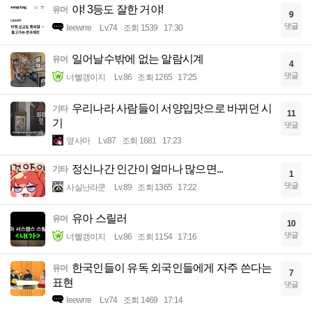
야! 3등도 잘한 거야!
유머
9
댓글
Ieewrre
Lv.74
조회 1539
17:30
일어날수밖에 없는 알람시계
유머
4
댓글
너빨갱이지
Lv.86
조회 1265
17:25
우리나라 사람들이 서양입맛으로 바뀌던 시
기타
11
기
댓글
옆사마
Lv.87
조회 1681
17:23
정신나간 인간이 얼마나 많으면...
기타
1
댓글
사실난라쿤
Lv.89
조회 1365
17:22
유아 스릴러
유머
10
댓글
너빨갱이지
Lv.86
조회 1154
17:16
한국인들이 유독 외국인들에게 자주 쓴다는
유머
7
표현
댓글
Ieewrre
Lv.74
조회 1469
17:14