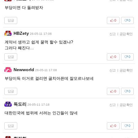
부당이면 다 돌려받자
답글
0
0
HBZety
26-05-11 17:06
신고
|
공감 확인
계약서 생까고 쉽게 꿀꺽 할수 있겠냐?
그러다 째진다…
답글
0
0
Newworld
26-05-11 17:08
신고
|
공감 확인
부당이득 이거로 걸리면 골치아픈데 잘모르나보네
답글
0
0
독도리
26-05-11 17:18
신고
|
공감 확인
대한민국에 법위에 서려는 인간들이 많네
답글
0
0