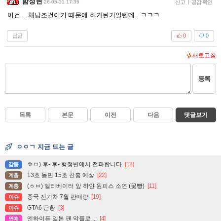
함정현
26-05-11 17:35
신고
|
공감 확인
이건... 채납조건이기 때문에 허가된거일텐데.. ㅋㅋㅋ
답글
0
0
새로고침
등록
목록
본문
이전
다음
댓글보기
ㅇㅇㄱ 지금 뜨는 글
ㅎㅂ) 후- 후- 행정반에서 전파합니다
[12]
감동
13호 돌핀 15호 찬홈 예상
[22]
계층
(ㅎㅂ) 엘리베이터 앞 하얀 원피스 소연 (꽃빵)
[11]
계층
중국 전기차 7월 판매량
[19]
이슈
GTA6 근황
[3]
이슈
엔하이픈 일본 팬 악플로 ...
[4]
연예