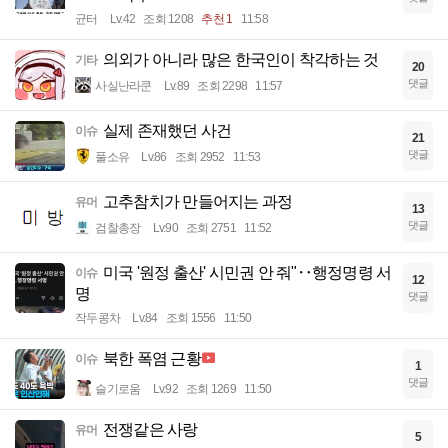
균터
Lv.42
조회 1208
추천 1
11:58
의외가 아니라 많은 한국인이 착각하는 것
기타
20
댓글
사실난라쿤
Lv.89
조회 2298
11:57
실제 존재했던 사건
이슈
21
댓글
풀소유
Lv.86
조회 2952
11:53
고추참치가 만들어지는 과정
유머
13
댓글
검찰총장
Lv.90
조회 2751
11:52
미국 '원정 출산' 시민권 안 줘"‥행정명령 서
이슈
12
명
댓글
작두콩차
Lv.84
조회 1556
11:50
북한 폭염 근황
이슈
1
댓글
슬기로움
Lv.92
조회 1269
11:50
전쟁같은 사랑
유머
5