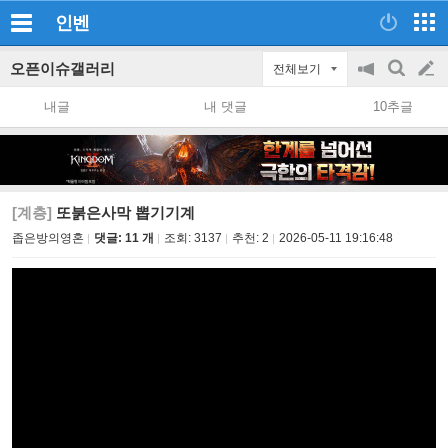
인벤
오픈이슈갤러리
전체보기
공
검
글
지
색
내글
내 댓글
10추글
on/off
쓰
기
[계층]
또붉은사막 뽑기기계
좁은방의영혼
댓글: 11 개
조회:
3137
추천:
2
2026-05-11 19:16:48