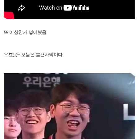
또 이상한거 넣어놨음
우효옷~ 오늘은 불끈사막이다