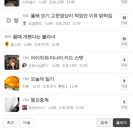
댓글
드레술사
Lv.30
조회 1265
11:48
올해 모기 고문영상이 적었던 이유 밝혀짐
이슈
18
댓글
검찰총장
Lv.90
조회 2532
11:47
몸매 개쩐다는 블라녀
유머
15
댓글
풀소유
Lv.86
조회 4776
11:46
아이자와 미나미 카드 스탯
기타
4
댓글
안동시남훈이
Lv.56
조회 1437
11:45
오늘의 일기
기타
9
댓글
히롣
Lv.15
조회 973
추천 1
11:44
똥꼬중독
기타
5
댓글
휴면아이디
Lv.84
조회 2056
11:42
최근
다음
검색
글쓰기