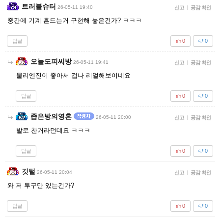
트러블슈터
26-05-11 19:40
신고
|
공감 확인
중간에 기계 흔드는거 구현해 놓은건가? ㅋㅋㅋ
답글
0
0
오늘도피씨방
26-05-11 19:41
신고
|
공감 확인
물리엔진이 좋아서 겁나 리얼해보이네요
답글
0
0
좁은방의영혼
26-05-11 20:00
신고
|
공감 확인
발로 찬거라던데요 ㅋㅋㅋ
답글
0
0
깃털
26-05-11 20:04
신고
|
공감 확인
와 저 투구만 있는건가?
답글
0
0