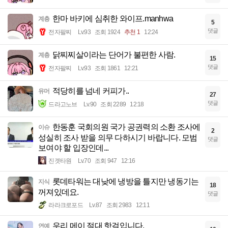
한마 바키에 심취한 와이프.manhwa
계층
5
댓글
전자팔찌
Lv.93
조회 1924
추천 1
12:24
닭찌찌살이라는 단어가 불편한 사람.
계층
15
댓글
전자팔찌
Lv.93
조회 1861
12:21
적당히를 넘네 커피가..
유머
27
댓글
드라고노브
Lv.90
조회 2289
12:18
한동훈 국회의원 국가 공권력의 소환 조사에
이슈
2
성실히 조사 받을 의무 다하시기 바랍니다. 모범
댓글
보여야 할 입장인데...
진겟타원
Lv.70
조회 947
12:16
롯데타워는 대낮에 냉방을 틀지만 냉동기는
지식
18
꺼져있데요.
댓글
라라크로포드
Lv.87
조회 2983
12:11
우리 메이 절대 핫걸입니다.
연예