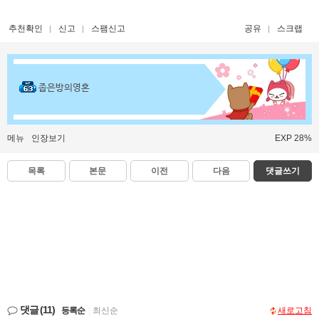
추천확인
신고
스팸신고
공유
스크랩
좁은방의영혼
메뉴
인장보기
EXP 28%
목록
본문
이전
다음
댓글쓰기
댓글
(11)
등록순
|
최신순
새로고침