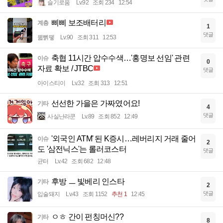
슬기로움
Lv.92
조회 234
12:54
삐삐 보조배터리
계층
1
댓글
꿻뻵뗗
Lv.90
조회 311
12:53
축협 11시간 압수수색…'홍명보 선임' 관련
이슈
0
자료 확보 / JTBC
댓글
아이스티이
Lv.32
조회 313
12:51
선선한 가을은 가짜였어요!
기타
4
댓글
사실난라쿤
Lv.89
조회 852
12:49
'외국인 ATM' 된 K증시…레버리지 거래 줄어
이슈
2
도 '삼전닉스'는 롤러코스터
댓글
균터
Lv.42
조회 682
12:48
후방 ㅡ 빛베리 인스타
기타
2
댓글
입술돼지
Lv.43
조회 1152
추천 1
12:45
ㅇㅎ 간이 펀칭머신??
기타
8