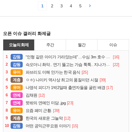
1
2
3
4
5
오픈 이슈 갤러리 화제글
오늘의 화제
주간
월간
이슈
1
감동
[16]
“인형 같은 아이가 가라앉는데”…수심 3m 호수 뛰어든 60대 의인
2
감동
[22]
슥오더니 촤악.. 연기 뚫고는 가슴 툭툭.. 지나가던 아재의 정체
3
유머
[25]
파브리도 이해 안가는 한국 음식
4
계층
[39]
ㅇㅎ) 나이키 역사상 최고의 품질이던 시절
5
유머
[17]
나영석 피디가 1박2일때 출연자들을 굴린 배경
6
연예
[12]
김채원
7
연예
[23]
뜻밖의 연예인 미담..jpg
8
유머
[39]
요즘 폐미 근황.
9
계층
[12]
한국의 새로운 그늘막
10
감동
[15]
어떤 공익근무요원 이야기