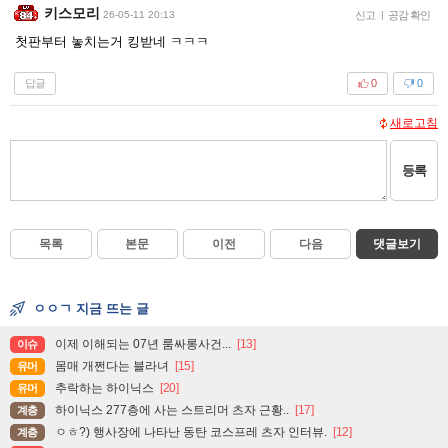
키스모리
26-05-11 20:13
신고
|
공감 확인
첫판부터 놓치는거 킹받네 ㅋㅋㅋ
답글
0
0
새로고침
등록
목록
본문
이전
다음
댓글보기
ㅇㅇㄱ 지금 뜨는 글
이제 이해되는 07년 룸싸롱사건...
[13]
이슈
몸매 개쩐다는 블라녀
[15]
유머
추락하는 하이닉스
[20]
유머
하이닉스 277층에 사는 스트리머 츠자 근황..
[17]
계층
ㅇㅎ?) 행사장에 나타난 동탄 코스프레 츠자 인터뷰.
[12]
계층