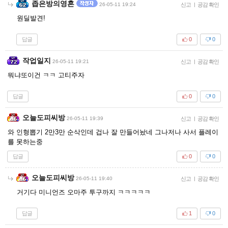
좁은방의영혼
26-05-11 19:24
신고
|
공감 확인
원딜발견!
답글
0
0
작업일지
26-05-11 19:21
신고
|
공감 확인
뭐냐또이건 ㅋㅋ 고티주자
답글
0
0
오늘도피씨방
26-05-11 19:39
신고
|
공감 확인
와 인형뽑기 2만3만 순삭인데 겁나 잘 만들어놨네 그나저나 사서 플레이
를 못하는중
답글
0
0
오늘도피씨방
26-05-11 19:40
신고
|
공감 확인
거기다 미니언즈 오마주 투구까지 ㅋㅋㅋㅋㅋ
답글
1
0