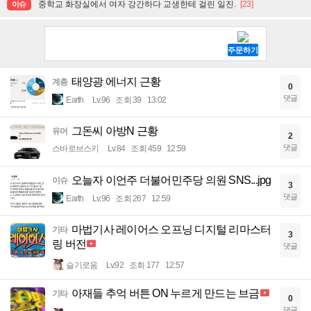
중학교 화장실에서 여자 강간하다 교생한테 걸린 일진.
[23]
이슈
태양광 에너지 근황
계층
0
댓글
Earth
Lv.96
조회 39
13:02
그돈씨 아방N 근황
유머
2
댓글
스바로브스키
Lv.84
조회 459
12:59
오늘자 이언주 더불어민주당 의원 SNS...jpg
이슈
3
댓글
Earth
Lv.96
조회 267
12:59
마법기사 레이어스 오프닝 디지털 리마스터
기타
3
링 버전
댓글
슬기로움
Lv.92
조회 177
12:57
아재들 추억 버튼 ON 누르게 만드는 브금
기타
0
댓글