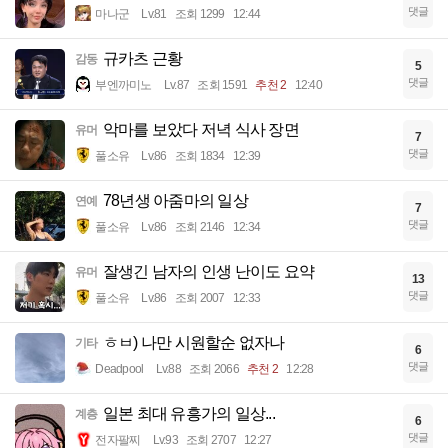
댓글
마나군
Lv.81
조회 1299
12:44
규카츠 근황
감동
5
댓글
부엔까미노
Lv.87
조회 1591
추천 2
12:40
악마를 보았다 저녁 식사 장면
유머
7
댓글
풀소유
Lv.86
조회 1834
12:39
78년생 아줌마의 일상
연예
7
댓글
풀소유
Lv.86
조회 2146
12:34
잘생긴 남자의 인생 난이도 요약
유머
13
댓글
풀소유
Lv.86
조회 2007
12:33
ㅎㅂ) 나만 시원할순 없자나
기타
6
댓글
Deadpool
Lv.88
조회 2066
추천 2
12:28
일본 최대 유흥가의 일상...
계층
6
댓글
전자팔찌
Lv.93
조회 2707
12:27