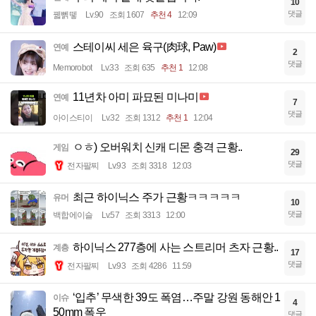
10
댓글
꿻뻵뗗
Lv.90
조회 1607
추천 4
12:09
스테이씨 세은 육구(肉球, Paw)
연예
2
댓글
Memorobot
Lv.33
조회 635
추천 1
12:08
11년차 아미 파묘된 미나미
연예
7
댓글
아이스티이
Lv.32
조회 1312
추천 1
12:04
ㅇㅎ) 오버워치 신캐 디몬 충격 근황..
게임
29
댓글
전자팔찌
Lv.93
조회 3318
12:03
최근 하이닉스 주가 근황ㅋㅋㅋㅋㅋ
유머
10
댓글
백합에이슬
Lv.57
조회 3313
12:00
하이닉스 277층에 사는 스트리머 츠자 근황..
계층
17
댓글
전자팔찌
Lv.93
조회 4286
11:59
‘입추’ 무색한 39도 폭염…주말 강원 동해안 1
이슈
4
50mm 폭우
댓글