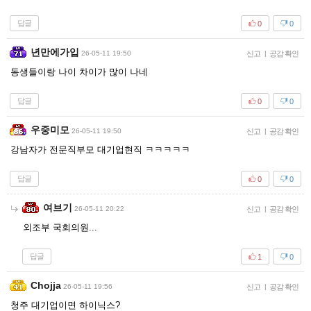
답글
0
0
년만에가입
26-05-11 19:50
신고
|
공감 확인
동생들이랑 나이 차이가 많이 나네
답글
0
0
우중미모
26-05-11 19:50
신고
|
공감 확인
강남자가 전문직부모 대기업현직 ㅋㅋㅋㅋㅋ
답글
0
0
여브기
26-05-11 20:22
신고
|
공감 확인
외조부 국회의원...
답글
1
0
Chojja
26-05-11 19:56
신고
|
공감 확인
청주 대기업이면 하이닉스?