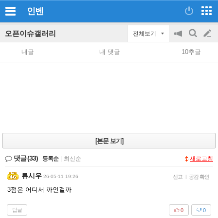
인벤
오픈이슈갤러리
전체보기
공
검
글
지
색
내글
내 댓글
10추글
on/off
쓰
기
[본문 보기]
댓글
(33)
등록순
|
최신순
새로고침
류시우
26-05-11 19:26
신고
|
공감 확인
3점은 어디서 까인걸까
답글
0
0