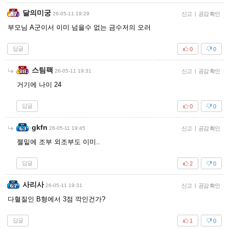
달의미궁
26-05-11 19:29
신고
|
공감 확인
부모님 A군이서 이미 넘을수 없는 금수저의 오러
답글
0
0
스팀팩
26-05-11 19:31
신고
|
공감 확인
거기에 나이 24
답글
0
0
gkfn
26-05-11 19:45
신고
|
공감 확인
젤밑에 조부 외조부도 이미..
답글
2
0
사리사
26-05-11 19:31
신고
|
공감 확인
다혈질인 B형에서 3점 깍인건가?
답글
1
0