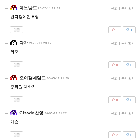
아브낭뜨
26-05-11 19:29
신고
|
공감 확인
변덕쟁이인 B형
답글
1
1
곽가
26-05-11 20:19
신고
|
공감 확인
외모
답글
0
0
오이갤네임드
26-05-11 21:20
신고
|
공감 확인
중위권 대학?
답글
0
0
Gisado찬양
26-05-11 21:22
신고
|
공감 확인
가슴
답글
2
0