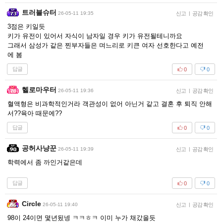
트러블슈터
26-05-11 19:35
신고
|
공감 확인
3점은 키일듯
키가 유전이 있어서 자식이 남자일 경우 키가 유전될테니까요
그래서 삼성가 같은 찐부자들은 며느리로 키큰 여자 선호한다고 예전
에 봄
답글
0
0
헬로마우터
26-05-11 19:36
신고
|
공감 확인
혈액형은 비과학적인거라 객관성이 없어 아닌거 같고 결혼 후 퇴직 안해
서??육아 때문에??
답글
0
0
공허사냥꾼
26-05-11 19:39
신고
|
공감 확인
학력에서 좀 까인거같은데
답글
0
0
Circle
26-05-11 19:40
신고
|
공감 확인
98이 24이면 몇년됬넹 ㅋㅋㅎㅋ 이미 누가 채갔을듯