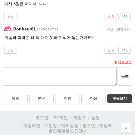
대체 3점은 어디서..ㄷㄷ
답글
0
0
Bonheur81
26-05-12 07:13
신고
|
공감 확인
저놈의 학력은 왜 딱 대지 못하고 섞어 놓는거에요?
답글
0
0
새로고침
등록
목록
본문
이전
다음
댓글보기
로그인
PC화면
퀵링크
설정
청소년보호정책
이용약관
개인정보처리방침
▲
불법촬영물신고안내