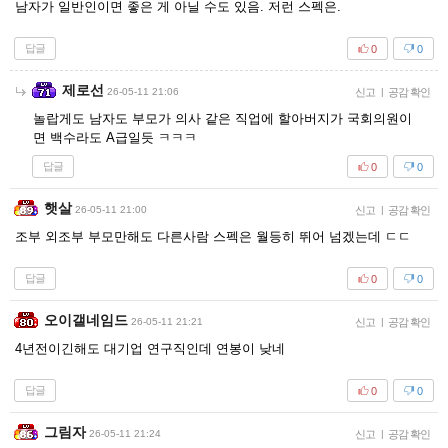
남자가 일반인이면 좋은 게 아닐 수도 있음. 저런 스펙은.
답글
0
0
제로선
26-05-11 21:06
신고
|
공감 확인
놀랍게도 남자도 부모가 의사 같은 직업에 할아버지가 국회의원이
면 백수라도 A급일듯 ㅋㅋㅋ
답글
0
0
햇살
26-05-11 21:00
신고
|
공감 확인
조부 외조부 부모만해도 다른사람 스펙은 월등히 뛰어 넘겠는데 ㄷㄷ
답글
0
0
오이갤네임드
26-05-11 21:21
신고
|
공감 확인
4년전이긴해도 대기업 연구직인데 연봉이 낮네
답글
0
0
그림자
26-05-11 21:24
신고
|
공감 확인