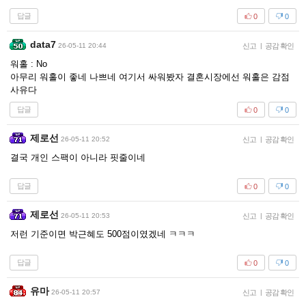
답글
0
0
data7
26-05-11 20:44
신고
|
공감 확인
워홀 : No
아무리 워홀이 좋네 나쁘네 여기서 싸워봤자 결혼시장에선 워홀은 감점
사유다
답글
0
0
제로선
26-05-11 20:52
신고
|
공감 확인
결국 개인 스팩이 아니라 핏줄이네
답글
0
0
제로선
26-05-11 20:53
신고
|
공감 확인
저런 기준이면 박근혜도 500점이였겠네 ㅋㅋㅋ
답글
0
0
유마
26-05-11 20:57
신고
|
공감 확인