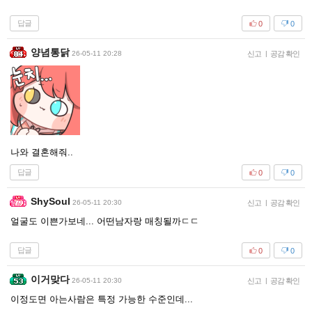
답글
0
0
양념통닭
26-05-11 20:28
신고
|
공감 확인
나와 결혼해줘..
답글
0
0
ShySoul
26-05-11 20:30
신고
|
공감 확인
얼굴도 이쁜가보네... 어떤남자랑 매칭될까ㄷㄷ
답글
0
0
이거맞다
26-05-11 20:30
신고
|
공감 확인
이정도면 아는사람은 특정 가능한 수준인데...