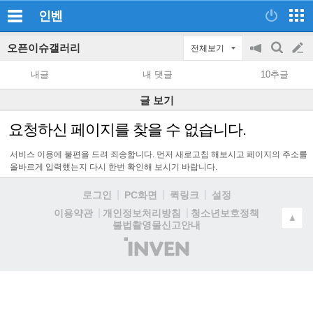
인벤
오픈이슈갤러리
전체보기
공
검
글
지
색
내글
내 댓글
10추글
on/off
쓰
글 보기
기
요청하신 페이지를 찾을 수 없습니다.
서비스 이용에 불편을 드려 죄송합니다. 먼저 새로고침 해보시고 페이지의 주소를
올바르게 입력했는지 다시 한번 확인해 보시기 바랍니다.
로그인
PC화면
퀵링크
설정
청소년보호정책
이용약관
개인정보처리방침
▲
불법촬영물신고안내
(주)
인
벤