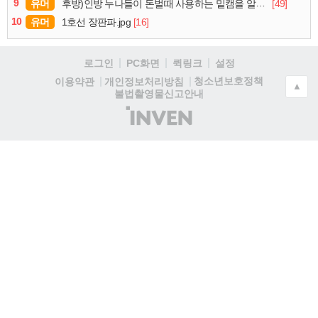
9
유머
[49]
후방)인방 누나들이 돈벌때 사용하는 밑캠을 알아보자
10
유머
[16]
1호선 장판파.jpg
로그인
PC화면
퀵링크
설정
청소년보호정책
이용약관
개인정보처리방침
▲
불법촬영물신고안내
(주)
인
벤