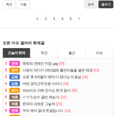
최근
다음
검색
글쓰기
1
2
3
4
5
오픈 이슈 갤러리 화제글
오늘의 화제
주간
월간
이슈
1
연예
[30]
뜻밖의 연예인 미담..jpg
2
유머
[31]
나영석 피디가 1박2일때 출연자들을 굴린 배경
3
감동
[15]
오픈 후 3개월치 예약 다 찼다는 미용실
4
감동
[19]
어떤 공익근무요원 이야기
5
유머
[35]
파브리도 이해 안가는 한국 음식
6
계층
[31]
ㅇㅎ?) 순수 골반 재능녀.
7
계층
[23]
한국의 새로운 그늘막
8
연예
[14]
우리 메이 절대 핫걸입니다.