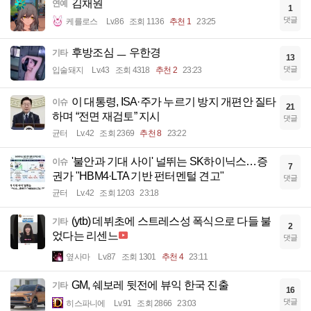
김채원
연예
1
댓글
케를로스
Lv.86
조회 1136
추천 1
23:25
후방조심 ㅡ 우한경
기타
13
댓글
입술돼지
Lv.43
조회 4318
추천 2
23:23
이 대통령, ISA·주가 누르기 방지 개편안 질타
이슈
21
하며 “전면 재검토” 지시
댓글
균터
Lv.42
조회 2369
추천 8
23:22
'불안과 기대 사이' 널뛰는 SK하이닉스…증
이슈
7
권가 "HBM4·LTA 기반 펀터멘털 견고"
댓글
균터
Lv.42
조회 1203
23:18
(ytb) 데뷔초에 스트레스성 폭식으로 다들 불
기타
2
었다는 리센느
댓글
옆사마
Lv.87
조회 1301
추천 4
23:11
GM, 쉐보레 뒷전에 뷰익 한국 진출
기타
16
댓글
히스파니에
Lv.91
조회 2866
23:03