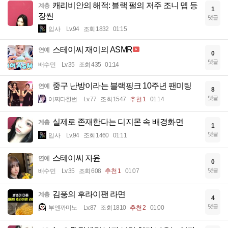
캐리비안의 해적: 블랙 펄의 저주 조니 뎁 등
계층
1
장씬
댓글
입사
Lv.94
조회 1832
01:15
스테이씨 재이의 ASMR
연예
0
댓글
배수민
Lv.35
조회 435
01:14
중구 난방이라는 블랙핑크 10주년 팬미팅
연예
8
댓글
어쩌다한번
Lv.77
조회 1547
추천 1
01:14
실제로 존재한다는 디지몬 속 배경화면
계층
1
댓글
입사
Lv.94
조회 1460
01:11
스테이씨 자윤
연예
0
댓글
배수민
Lv.35
조회 608
추천 1
01:07
김풍의 후라이팬 라면
계층
4
댓글
부엔까미노
Lv.87
조회 1810
추천 2
01:00