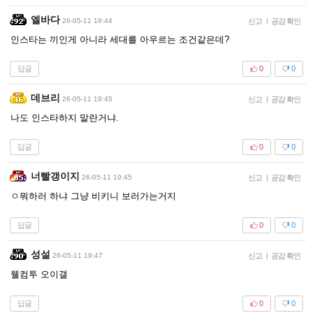
엘바다
26-05-11 19:44
신고
|
공감 확인
인스타는 끼인게 아니라 세대를 아우르는 조건같은데?
답글
0
0
데브리
26-05-11 19:45
신고
|
공감 확인
나도 인스타하지 말란거냐.
답글
0
0
너빨갱이지
26-05-11 19:45
신고
|
공감 확인
ㅇ뭐하러 하냐 그냥 비키니 보러가는거지
답글
0
0
성설
26-05-11 19:47
신고
|
공감 확인
웰컴투 오이갤
답글
0
0