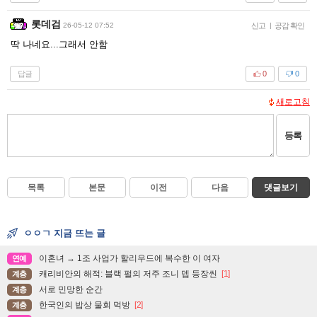
롯데검
26-05-12 07:52
신고
|
공감 확인
딱 나네요...그래서 안함
답글
0
0
새로고침
등록
목록
본문
이전
다음
댓글보기
ㅇㅇㄱ 지금 뜨는 글
이혼녀 → 1조 사업가 할리우드에 복수한 이 여자
연예
캐리비안의 해적: 블랙 펄의 저주 조니 뎁 등장씬
[1]
계층
서로 민망한 순간
계층
한국인의 밥상 물회 먹방
[2]
계층