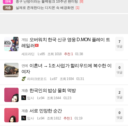
중구 난방이라는 블랙핑크 10주년 팬미팅
[8]
연예
실제로 존재한다는 디지몬 속 배경화면
[1]
계층
오버워치 한국 신규 영웅 D.MON 플레이 트
게임
7
레일러
댓글
세프라딘
Lv.85
조회 1018
추천 1
01:38
이혼녀 → 1조 사업가 할리우드에 복수한 이
연예
0
여자
댓글
라라크로포드
Lv.87
조회 1934
01:31
한국인의 밥상 물회 먹방
계층
2
댓글
입사
Lv.94
조회 1644
01:23
서로 민망한 순간
계층
0
댓글
입사
Lv.94
조회 1812
추천 1
01:19