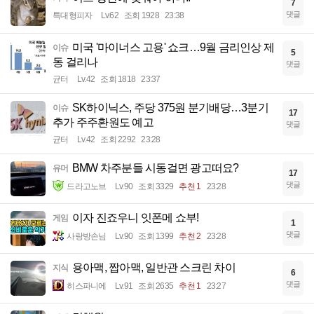
7
댓글
특대형피자
Lv.62
조회 1928
23:38
미국 '마이너스 고용' 쇼크…9월 금리인상 제
이슈
5
동 걸리나
댓글
균터
Lv.42
조회 1818
23:37
SK하이닉스, 주당 375원 분기배당…3분기
이슈
17
추가 주주환원도 예고
댓글
균터
Lv.42
조회 2292
23:28
BMW 차주분들 시동걸면 광고떠요?
유머
17
댓글
드라고노브
Lv.90
조회 3329
추천 1
23:28
이자 진죠우니 잇폰메 쇼부!
게임
1
댓글
사랑방손님
Lv.90
조회 1399
추천 2
23:28
용아맥, 짭아맥, 일반관 스크린 차이
지식
6
댓글
히스파니에
Lv.91
조회 2635
추천 1
23:27