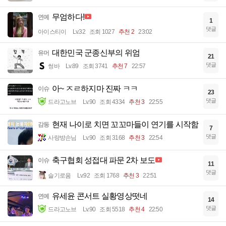
무엄하다!
연예
1
댓글
아이스티이
Lv.32
조회 1027
추천 2
23:02
대한민국 군종신부의 위엄
유머
21
댓글
썽바
Lv.89
조회 3741
추천 7
22:57
아~ ㅈㄹ하지마 진짜 ㅋㅋ
이슈
23
댓글
드라고노브
Lv.90
조회 4334
추천 3
22:55
현재 나이로 치면 꼬꼬마들이 연기를 시작함
감동
7
댓글
사랑방손님
Lv.90
조회 3168
추천 3
22:54
축구협회 성접대 파문 2차 보도
이슈
11
댓글
슬기로움
Lv.92
조회 1768
추천 3
22:51
유세윤 콘서트 실황영상떳네
연예
14
댓글
드라고노브
Lv.90
조회 5518
추천 4
22:50