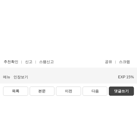
추천확인
신고
스팸신고
공유
스크랩
메뉴
인장보기
EXP 15%
목록
본문
이전
다음
댓글쓰기