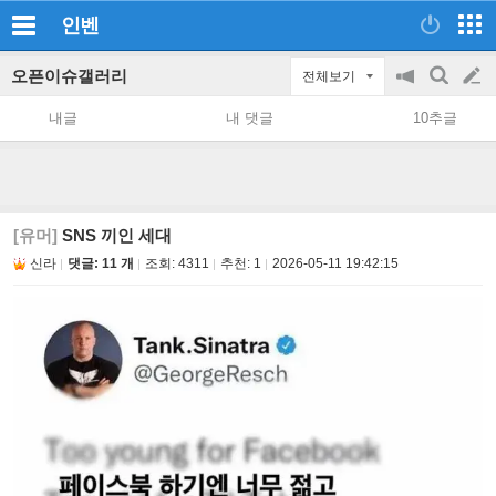
인벤
오픈이슈갤러리
전체보기
공
검
글
지
색
내글
내 댓글
10추글
on/off
쓰
기
[유머]
SNS 끼인 세대
신라
댓글: 11 개
조회:
4311
추천:
1
2026-05-11 19:42:15