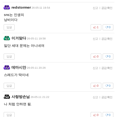
redstormer
26-05-11 19:54
신고
|
공감 확인
sns는 인생의
낭비이다
답글
1
0
이거맞다
26-05-11 19:58
신고
|
공감 확인
일단 세대 문제는 아니네여
답글
0
0
데마시안
26-05-11 20:26
신고
|
공감 확인
스레드가 딱이네
답글
0
0
사랑방손님
26-05-11 21:22
신고
|
공감 확인
나 처럼 안하면 됨.
답글
0
0