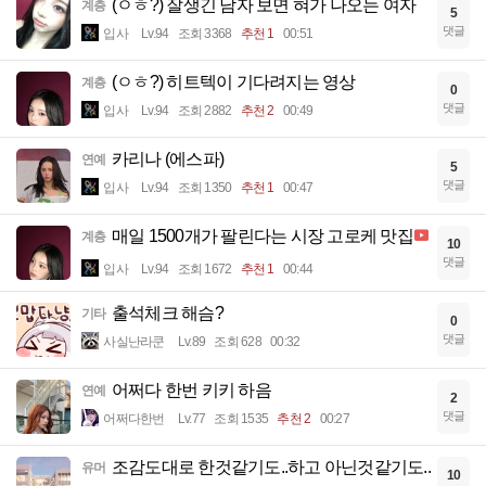
(ㅇㅎ?) 잘생긴 남자 보면 혀가 나오는 여자
계층
5
댓글
입사
Lv.94
조회 3368
추천 1
00:51
(ㅇㅎ?) 히트텍이 기다려지는 영상
계층
0
댓글
입사
Lv.94
조회 2882
추천 2
00:49
카리나 (에스파)
연예
5
댓글
입사
Lv.94
조회 1350
추천 1
00:47
매일 1500개가 팔린다는 시장 고로케 맛집
계층
10
댓글
입사
Lv.94
조회 1672
추천 1
00:44
출석체크 해슴?
기타
0
댓글
사실난라쿤
Lv.89
조회 628
00:32
어쩌다 한번 키키 하음
연예
2
댓글
어쩌다한번
Lv.77
조회 1535
추천 2
00:27
조감도대로 한것같기도..하고 아닌것같기도..
유머
10