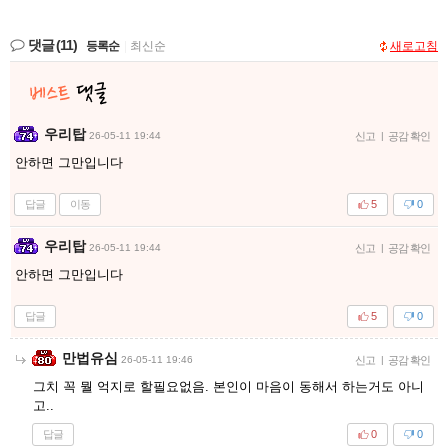
댓글
(11)
등록순
|
최신순
새로고침
우리탑
26-05-11 19:44
신고
|
공감 확인
안하면 그만입니다
답글
이동
5
0
우리탑
26-05-11 19:44
신고
|
공감 확인
안하면 그만입니다
답글
5
0
만법유심
26-05-11 19:46
신고
|
공감 확인
그치 꼭 뭘 억지로 할필요없음. 본인이 마음이 동해서 하는거도 아니
고..
답글
0
0