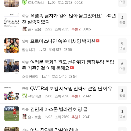
댓글
드라고노브
Lv.90
조회 2713
00:18
폭염속 남자가 길에 앉아 울고있어요”…30년
이슈
4
전 실종자였다
댓글
슬기로움
Lv.92
조회 2635
추천 2
00:05
프로미스나인 쑥쑥 이채영 백지헌
연예
0
댓글
입술돼지
Lv.43
조회 817
23:56
여러분 국회의원도 선관위가 행정부랑 독립
이슈
6
된 기관인걸 이해 못해요
댓글
소중한바램
Lv.44
조회 1445
23:54
QWER의 보컬 시요밍 진짜로 큰일 난 이유
연예
3
댓글
큐땁이알
Lv.88
조회 2890
추천 1
23:42
김민재 아스톤 빌라전 헤딩 골
이슈
1
댓글
슬기로움
Lv.92
조회 2789
추천 1
23:41
어느 장단에 맞춰야 하냐..
기타