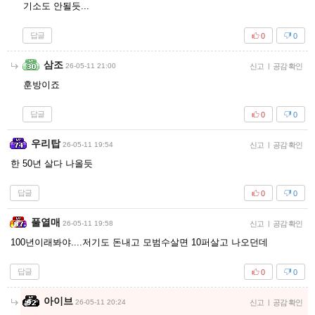
기소도 안될듯...
답글
0
0
삼조
26-05-11 21:00
신고
|
공감 확인
훈방이죠
답글
0
0
우리탑
26-05-11 19:54
신고
|
공감 확인
한 50년 살다 나올듯
답글
0
0
풀열매
26-05-11 19:58
신고
|
공감 확인
100년이래봐야....저기도 돈내고 모범수살면 10퍼살고 나오던데
답글
0
0
아이브
26-05-11 20:24
신고
|
공감 확인