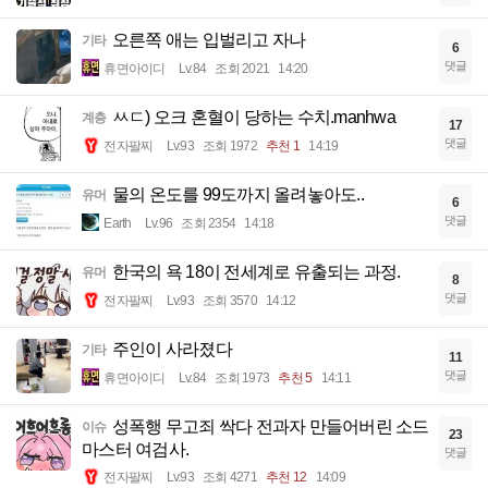
오른쪽 애는 입벌리고 자나
기타
6
댓글
휴면아이디
Lv.84
조회 2021
14:20
ㅆㄷ) 오크 혼혈이 당하는 수치.manhwa
계층
17
댓글
전자팔찌
Lv.93
조회 1972
추천 1
14:19
물의 온도를 99도까지 올려놓아도..
유머
6
댓글
Earth
Lv.96
조회 2354
14:18
한국의 욕 18이 전세계로 유출되는 과정.
유머
8
댓글
전자팔찌
Lv.93
조회 3570
14:12
주인이 사라졌다
기타
11
댓글
휴면아이디
Lv.84
조회 1973
추천 5
14:11
성폭행 무고죄 싹다 전과자 만들어버린 소드
이슈
23
마스터 여검사.
댓글
전자팔찌
Lv.93
조회 4271
추천 12
14:09