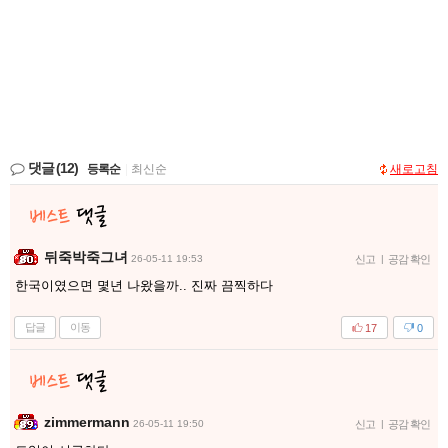
댓글
(12)
등록순
|
최신순
새로고침
뒤죽박죽그녀
26-05-11 19:53
신고
|
공감 확인
한국이였으면 몇년 나왔을까.. 진짜 끔찍하다
답글
이동
17
0
zimmermann
26-05-11 19:50
신고
|
공감 확인