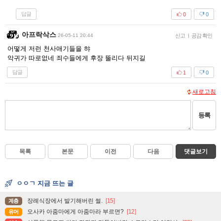
답글
0
0
아프락삭스
26-05-11 20:44
신고
|
공감 확인
어떻게 저런 천사애기들을 햐
악귀가 따로없네 죄수들에게 후장 뚤리다 뒤지길
답글
1
0
새로고침
등록
목록
본문
이전
다음
댓글보기
ㅇㅇㄱ 지금 뜨는 글
장례식장에서 발기해버린 썰.
[15]
계층
오사카 아줌마에게 아줌마라 부르면?
[12]
유머