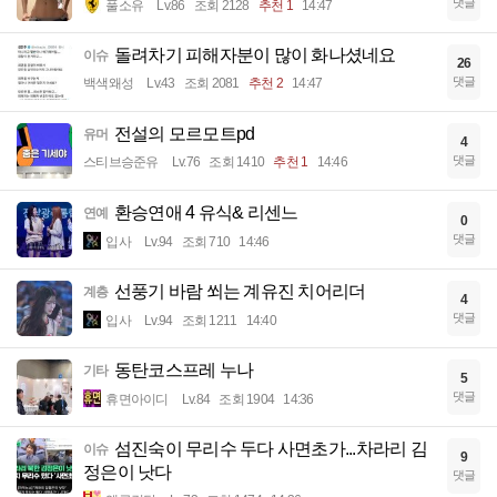
댓글
풀소유
Lv.86
조회 2128
추천 1
14:47
돌려차기 피해자분이 많이 화나셨네요
이슈
26
댓글
백색왜성
Lv.43
조회 2081
추천 2
14:47
전설의 모르모트pd
유머
4
댓글
스티브승준유
Lv.76
조회 1410
추천 1
14:46
환승연애 4 유식& 리센느
연예
0
댓글
입사
Lv.94
조회 710
14:46
선풍기 바람 쐬는 계유진 치어리더
계층
4
댓글
입사
Lv.94
조회 1211
14:40
동탄코스프레 누나
기타
5
댓글
휴면아이디
Lv.84
조회 1904
14:36
섬진숙이 무리수 두다 사면초가...차라리 김
이슈
9
정은이 낫다
댓글