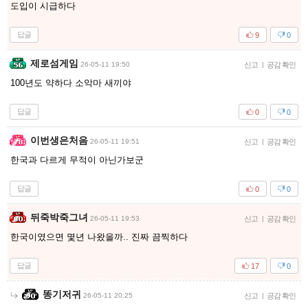
도입이 시급하다
답글
9
0
제로섬게임
26-05-11 19:50
신고
|
공감 확인
100년도 약하다 소악마 새끼야
답글
0
0
이번생은처음
26-05-11 19:51
신고
|
공감 확인
한국과 다르게 무적이 아닌가보군
답글
0
0
뒤죽박죽그녀
26-05-11 19:53
신고
|
공감 확인
한국이였으면 몇년 나왔을까.. 진짜 끔찍하다
답글
17
0
똥기저귀
26-05-11 20:25
신고
|
공감 확인