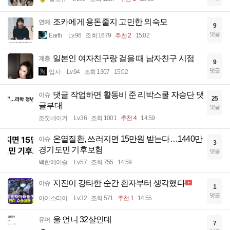
조카에게 용돈줄지 고민한 외숙모
연예
9
댓글
Earth
Lv.96
조회 1679
추천 2
15:02
일본인 여자친구랑 걸을 때 남자친구 시점
계층
9
댓글
입사
Lv.94
조회 1307
15:02
댓글 작업하면 활동비 준 리박스쿨 자승단 댓
이슈
25
글부대
댓글
조졋네이거
Lv.36
조회 1001
추천 4
14:59
온열질환, 쓰러지면 15만원 받는다…1440만
이슈
3
경기도민 기후보험
댓글
백합에이슬
Lv.57
조회 755
14:59
지진이 강타한 순간 환자부터 생각했다
이슈
1
댓글
아이스티이
Lv.32
조회 571
추천 1
14:55
울 언니 32살인데
유머
7