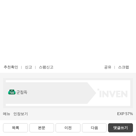
추천확인
신고
스팸신고
공유
스크랩
군침쓱
메뉴
인장보기
EXP 57%
목록
본문
이전
다음
댓글쓰기