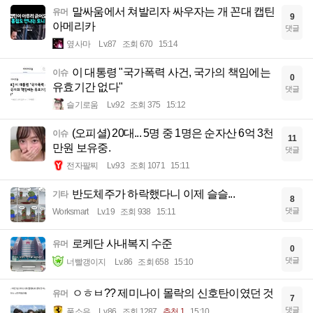
말싸움에서 쳐발리자 싸우자는 개 꼰대 캡틴
유머
9
아메리카
댓글
옆사마
Lv.87
조회 670
15:14
이 대통령 "국가폭력 사건, 국가의 책임에는
이슈
0
유효기간 없다"
댓글
슬기로움
Lv.92
조회 375
15:12
(오피셜) 20대... 5명 중 1명은 순자산 6억 3천
이슈
11
만원 보유중.
댓글
전자팔찌
Lv.93
조회 1071
15:11
반도체주가 하락했다니 이제 슬슬...
기타
8
댓글
Worksmart
Lv.19
조회 938
15:11
로케단 사내복지 수준
유머
0
댓글
너빨갱이지
Lv.86
조회 658
15:10
ㅇㅎㅂ?? 제미나이 몰락의 신호탄이였던 것
유머
7
댓글
풀소유
Lv.86
조회 1287
추천 1
15:10