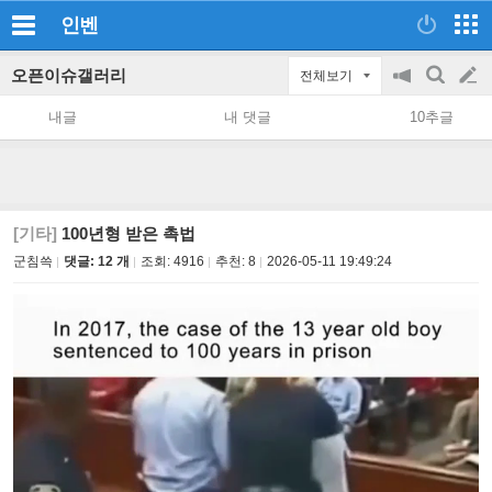
인벤
오픈이슈갤러리
전체보기
공
검
글
지
색
내글
내 댓글
10추글
on/off
쓰
기
[기타]
100년형 받은 촉법
군침쓱
댓글: 12 개
조회:
4916
추천:
8
2026-05-11 19:49:24