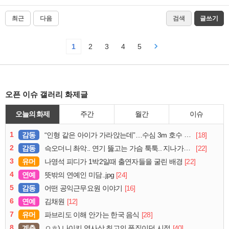
최근
다음
검색
글쓰기
1
2
3
4
5
오픈 이슈 갤러리 화제글
오늘의 화제
주간
월간
이슈
1
감동
[18]
“인형 같은 아이가 가라앉는데”…수심 3m 호수 뛰어든 60대 의인
2
감동
[22]
슥오더니 촤악.. 연기 뚫고는 가슴 툭툭.. 지나가던 아재의 정체
3
유머
[22]
나영석 피디가 1박2일때 출연자들을 굴린 배경
4
연예
[24]
뜻밖의 연예인 미담..jpg
5
감동
[16]
어떤 공익근무요원 이야기
6
연예
[12]
김채원
7
유머
[28]
파브리도 이해 안가는 한국 음식
8
계층
[40]
ㅇㅎ) 나이키 역사상 최고의 품질이던 시절