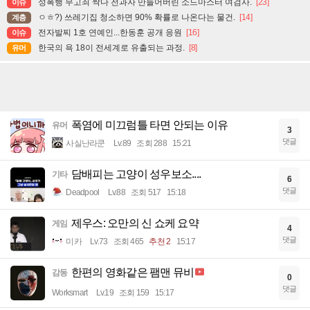
성폭행 무고죄 싹다 전과자 만들어버린 소드마스터 여검사.
[23]
이슈
ㅇㅎ?) 쓰레기집 청소하면 90% 확률로 나온다는 물건.
[14]
계층
전자발찌 1호 연예인...한동훈 공개 응원
[16]
이슈
한국의 욕 18이 전세계로 유출되는 과정.
[8]
유머
폭염에 미끄럼틀 타면 안되는 이유
유머
3
댓글
사실난라쿤
Lv.89
조회 288
15:21
담배피는 고양이 성우보소....
기타
6
댓글
Deadpool
Lv.88
조회 517
15:18
제우스: 오만의 신 쇼케 요약
게임
4
댓글
미카
Lv.73
조회 465
추천 2
15:17
한편의 영화같은 팸맨 뮤비
감동
0
댓글
Worksmart
Lv.19
조회 159
15:17