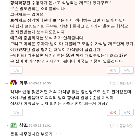
징역확정된 수형자가 돈내고 석방되는 제도가 있다구요?
무슨 말도안되는 소리를하시나
그런제도는 없어요
보석제도 생각하나본데 보석은 님이 생각하는 그런 제도가 아닙니
다 쉽게 설명드리면 구속된 사람이 돈내고 집에가서 출퇴근 형식으
로 재판받는게 보석제도입니다
애초에 중범죄자는 보석 허가 안해줄니다
그리고 미국은 주마다 법이 다 다를테고 모범수 가석방 제도란게 있기
야하겠지만 일정 형기는 채워야 가석방이 될겁니다
우리나라 기준으론 유기징역은 50년 까지 때릴수있는데 최소 17년
은 살아야 가석방 심사대상이 됩니다 미국도 기중이 있을겁니다
답글
5
0
와우
26-05-11 20:55
신고
|
공감 확인
각각50년형 맞은거면 거의 가석방 없는 종신형으로 선고 된거같은데
아이브님 말씀대로 각각의 범죄 형량의 일정수준을 치뤄야
심사가 이뤄질듯... 저 쉙키는 사형시켜야 되는거 아님?
답글
0
0
삼조
26-05-11 21:01
신고
|
공감 확인
돈을 내주겠나요 부모가 ㅋㅋ