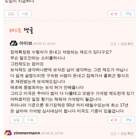
도입이 시급하다
답글
이동
9
0
아이브
26-05-11 20:24
신고
|
공감 확인
징역확정된 수형자가 돈내고 석방되는 제도가 있다구요?
무슨 말도안되는 소리를하시나
그런제도는 없어요
보석제도 생각하나본데 보석은 님이 생각하는 그런 제도가 아닙니
다 쉽게 설명드리면 구속된 사람이 돈내고 집에가서 출퇴근 형식으
로 재판받는게 보석제도입니다
애초에 중범죄자는 보석 허가 안해줄니다
그리고 미국은 주마다 법이 다 다를테고 모범수 가석방 제도란게 있기
야하겠지만 일정 형기는 채워야 가석방이 될겁니다
우리나라 기준으론 유기징역은 50년 까지 때릴수있는데 최소 17년
은 살아야 가석방 심사대상이 됩니다 미국도 기중이 있을겁니다
답글
이동
5
0
zimmermann
26-05-11 19:50
신고
|
공감 확인