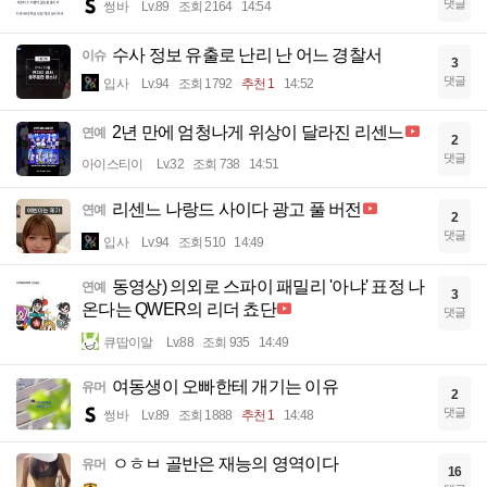
댓글
썽바
Lv.89
조회 2164
14:54
수사 정보 유출로 난리 난 어느 경찰서
이슈
3
댓글
입사
Lv.94
조회 1792
추천 1
14:52
2년 만에 엄청나게 위상이 달라진 리센느
연예
2
댓글
아이스티이
Lv.32
조회 738
14:51
리센느 나랑드 사이다 광고 풀 버전
연예
2
댓글
입사
Lv.94
조회 510
14:49
동영상) 의외로 스파이 패밀리 '아냐' 표정 나
연예
3
온다는 QWER의 리더 쵸단
댓글
큐땁이알
Lv.88
조회 935
14:49
여동생이 오빠한테 개기는 이유
유머
2
댓글
썽바
Lv.89
조회 1888
추천 1
14:48
ㅇㅎㅂ 골반은 재능의 영역이다
유머
16