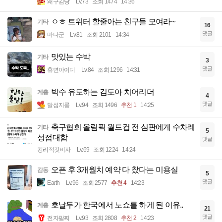
왜구김당
Lv.73
조회 1474
14:36
ㅇㅎ 트위터 할줄아는 친구들 모여라~
기타
16
댓글
마나군
Lv.81
조회 2101
14:34
맛있는 수박
기타
3
댓글
휴면아이디
Lv.84
조회 1296
14:31
박수 유도하는 김도아 치어리더
계층
4
댓글
달섭지롱
Lv.94
조회 1496
추천 1
14:25
축구협회 올림픽 월드컵 전 심판에게 수차례
기타
5
성접대함
댓글
킹리적갓비자
Lv.69
조회 1224
14:24
오픈 후 3개월치 예약 다 찼다는 미용실
감동
5
댓글
Earth
Lv.96
조회 2577
추천 4
14:23
호날두가 한국에서 노쇼를 하게 된 이유..
계층
21
댓글
전자팔찌
Lv.93
조회 2808
추천 2
14:23