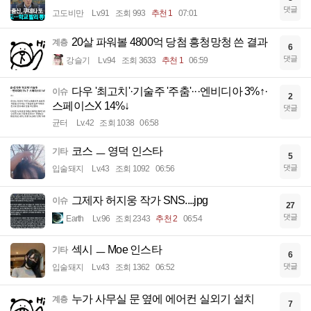
댓글
고도비만
Lv.91
조회 993
추천 1
07:01
20살 파워볼 4800억 당첨 흥청망청 쓴 결과
계층
6
댓글
강슬기
Lv.94
조회 3633
추천 1
06:59
다우 '최고치'·기술주 '주춤'···엔비디아 3%↑·
이슈
2
스페이스X 14%↓
댓글
균터
Lv.42
조회 1038
06:58
코스 ㅡ 영덕 인스타
기타
5
댓글
입술돼지
Lv.43
조회 1092
06:56
그제자 허지웅 작가 SNS....jpg
이슈
27
댓글
Earth
Lv.96
조회 2343
추천 2
06:54
섹시 ㅡ Moe 인스타
기타
6
댓글
입술돼지
Lv.43
조회 1362
06:52
누가 사무실 문 옆에 에어컨 실외기 설치
계층
7