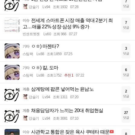
7
댓글
강슬기
Lv.94
조회 1932
07:28
전세계 스마트폰 시장 매출 역대 2분기 최
이슈
7
고…애플 22% 성장·삼성 9% 증가
댓글
빈센트멧젠
Lv.60
조회 966
07:27
ㅇㅎ) 마젠타?
기타
3
댓글
스팀팩
Lv.88
조회 1859
07:25
ㅇㅎ) 칼, 도마
기타
6
댓글
스팀팩
Lv.88
조회 1752
추천 1
07:22
삼계탕에 팝콘 넣어먹는 윤남노
계층
2
댓글
강슬기
Lv.94
조회 1311
07:20
채용담당자가 느끼는 20대 취업현실
계층
27
댓글
강슬기
Lv.94
조회 3081
07:10
사관학교 통합은 잦은 육사 쿠테타 때문
이슈
8