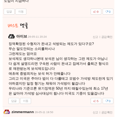
도입이 시급하다
답글
이동
9
0
아이브
26-05-11 20:24
신고
|
공감 확인
징역확정된 수형자가 돈내고 석방되는 제도가 있다구요?
무슨 말도안되는 소리를하시나
그런제도는 없어요
보석제도 생각하나본데 보석은 님이 생각하는 그런 제도가 아닙니
다 쉽게 설명드리면 구속된 사람이 돈내고 집에가서 출퇴근 형식으
로 재판받는게 보석제도입니다
애초에 중범죄자는 보석 허가 안해줄니다
그리고 미국은 주마다 법이 다 다를테고 모범수 가석방 제도란게 있기
야하겠지만 일정 형기는 채워야 가석방이 될겁니다
우리나라 기준으론 유기징역은 50년 까지 때릴수있는데 최소 17년
은 살아야 가석방 심사대상이 됩니다 미국도 기중이 있을겁니다
답글
이동
5
0
zimmermann
26-05-11 19:50
신고
|
공감 확인