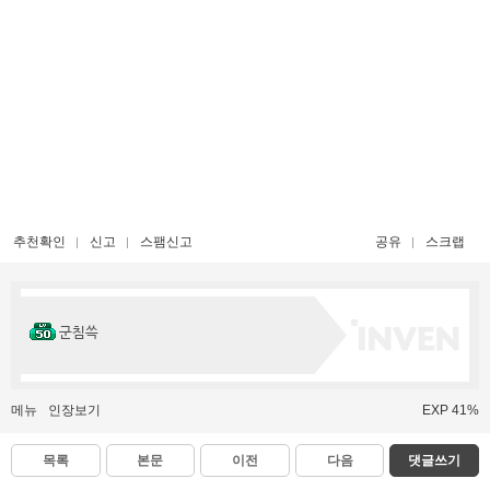
추천확인
신고
스팸신고
공유
스크랩
군침쓱
메뉴
인장보기
EXP 41%
목록
본문
이전
다음
댓글쓰기