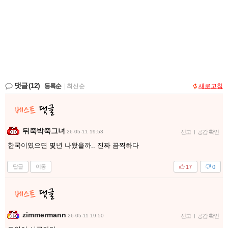
댓글
(12)
등록순
|
최신순
새로고침
뒤죽박죽그녀
26-05-11 19:53
신고
|
공감 확인
한국이였으면 몇년 나왔을까.. 진짜 끔찍하다
답글
이동
17
0
zimmermann
26-05-11 19:50
신고
|
공감 확인