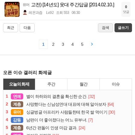
고전) [14년도] 웃대 주간답글 [2014.02.10.]
유머
0
댓글
레몬과즙
Lv.92
조회 553
06:30
최근
다음
검색
글쓰기
1
2
3
4
5
오픈 이슈 갤러리 화제글
오늘의 화제
주간
월간
이슈
1
연예
[32]
별이 하하와의 결혼을 확신한 순간.
2
계층
[64]
사망했다는 신남성연대 대표에 대해 알아보자
3
유머
[30]
싱글벙글 아프리카 사람들한테 한국 쌀 먹이기
4
감동
[7]
남편이 더 좋아졌다는 어느 유부녀.
5
계층
[24]
6년간 편돌이 인생 마감 결과.