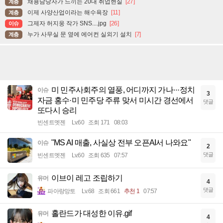
채용담당자가 느끼는 20대 취업현실
[27]
계층
이제 사양산업이라는 해수욕장
[11]
계층
그제자 허지웅 작가 SNS....jpg
[26]
이슈
누가 사무실 문 옆에 에어컨 실외기 설치
[7]
계층
미 민주사회주의 열풍, 어디까지 가나···정치
이슈
3
자금 홍수·미 민주당 주류 맞서 미시간 경선에서
댓글
또다시 승리
빈센트멧젠
Lv.60
조회 171
08:03
"MS AI 매출, 사실상 전부 오픈AI서 나와요"
이슈
2
댓글
빈센트멧젠
Lv.60
조회 635
07:57
이브이 레고 조립하기
유머
4
댓글
파아랑망토
Lv.68
조회 661
추천 1
07:57
홀란드가 대성한 이유.gif
유머
4