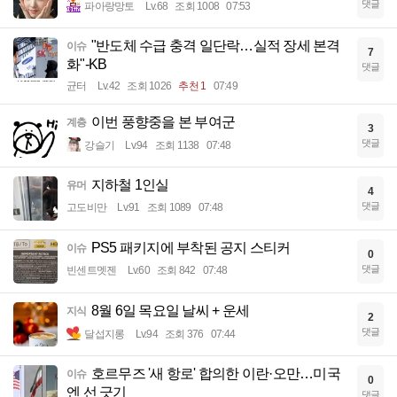
댓글
파아랑망토
Lv.68
조회 1008
07:53
"반도체 수급 충격 일단락…실적 장세 본격
이슈
7
화"-KB
댓글
균터
Lv.42
조회 1026
추천 1
07:49
이번 풍향중을 본 부여군
계층
3
댓글
강슬기
Lv.94
조회 1138
07:48
지하철 1인실
유머
4
댓글
고도비만
Lv.91
조회 1089
07:48
PS5 패키지에 부착된 공지 스티커
이슈
0
댓글
빈센트멧젠
Lv.60
조회 842
07:48
8월 6일 목요일 날씨 + 운세
지식
2
댓글
달섭지롱
Lv.94
조회 376
07:44
호르무즈 '새 항로' 합의한 이란·오만…미국
이슈
0
엔 선 긋기
댓글