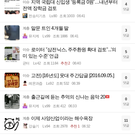
지역 국립대 신입생 ‘등록금 0원’…내년부터
이슈
4
전액 장학금 검토
댓글
전승지기초
Lv.80
조회 1003
06:41
말문 트인 4개월 딸
계층
3
댓글
뮤지케
Lv.99
조회 1886
06:41
로이터 "삼전닉스, 주주환원 확대 검토"...'의
이슈
5
미 있는 수준' 언급
댓글
균터
Lv.42
조회 1184
추천 2
06:40
고전) [16년도] 웃대 주간답글 [2016.09.05.]
이슈
0
댓글
레몬과즙
Lv.92
조회 532
06:39
출근길에 듣는 추억의 신나는 음악 20
계층
0
댓글
뮤지케
Lv.99
조회 412
06:33
이제 사양산업이라는 해수욕장
계층
11
댓글
강슬기
Lv.94
조회 2978
추천 1
06:32