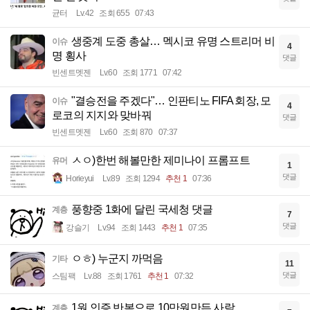
균터
Lv.42
조회 655
07:43
생중계 도중 총살… 멕시코 유명 스트리머 비
이슈
4
명 횡사
댓글
빈센트멧젠
Lv.60
조회 1771
07:42
"결승전을 주겠다"… 인판티노 FIFA 회장, 모
이슈
4
로코의 지지와 맞바꿔
댓글
빈센트멧젠
Lv.60
조회 870
07:37
ㅅㅇ)한번 해볼만한 제미나이 프롬프트
유머
1
댓글
Horieyui
Lv.89
조회 1294
추천 1
07:36
풍향중 1화에 달린 국세청 댓글
계층
7
댓글
강슬기
Lv.94
조회 1443
추천 1
07:35
ㅇㅎ) 누군지 까먹음
기타
11
댓글
스팀팩
Lv.88
조회 1761
추천 1
07:32
1원 인증 반복으로 10만원만든 사람
계층