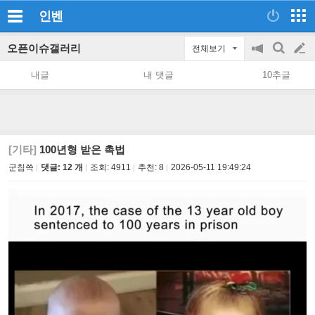
인벤
오픈이슈갤러리
전체보기
공
검
글
지
색
내글
내 댓글
10추글
on/off
쓰
기
[기타]
100년형 받은 촉법
군침쓱
댓글: 12 개
조회:
4911
추천:
8
2026-05-11 19:49:24