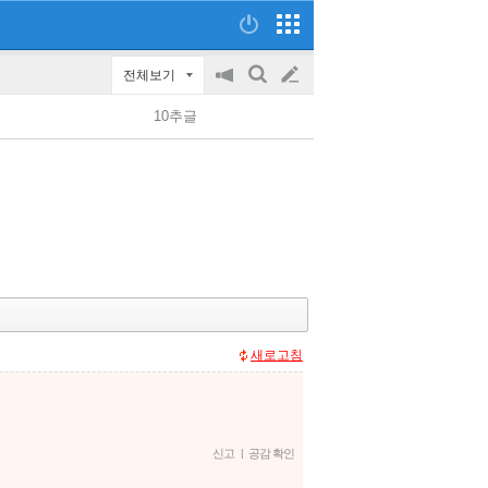
전체보기
공
검
글
지
색
10추글
on/off
쓰
기
새로고침
신고
|
공감 확인