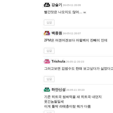
강슬기
26-05-11 20:06
빨간맛은 나오지도 않어... ㅠ
답글
백종원
26-05-11 20:07
2PM은 어겐어겐보다 아윌백이 진빼이 인데
답글
Trishula
26-05-11 20:15
그러고보면 김범수도 한때 보고싶다가 싫었다고
답글
하얀신성
26-05-11 20:23
기존 히트곡 쌈싸먹을 새 히트곡 내던지
웃긴놈들일세
이게 틀딱 라떼충이랑 뭐가 다름