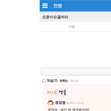
인벤
오픈이슈갤러리
내글
댓글
(7)
등록순
|
최신순
청정원
26-05-11 20:12
유재석 : 일이 싹 끊겨봐야되!