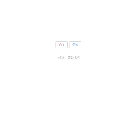
1
0
신고
|
공감 확인