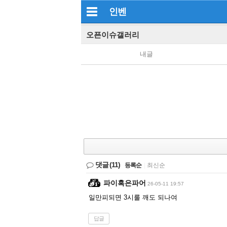
인벤
오픈이슈갤러리
내글
댓글
(11)
등록순
|
최신순
파이혹은파어
26-05-11 19:57
일만피되면 3시룰 깨도 되나여
답글