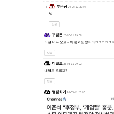
부은곰
26-05-11 20:07
넵
답글
꾸램몬
26-05-11 19:58
이젠 너무 오르니까 붕괴도 없더라ㅋㅋㅋㅋㅋ 
답글
디월트
26-05-11 20:02
내일도 오를까?
답글
뱀점화기
26-05-11 20:03