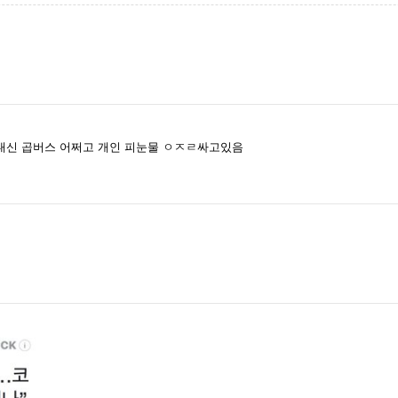
대신 곱버스 어쩌고 개인 피눈물 ㅇㅈㄹ싸고있음