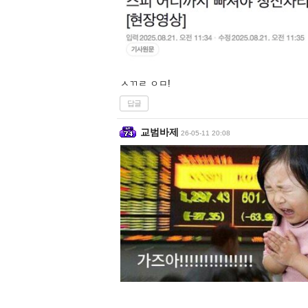
ㅅㄲㄹ ㅇㅁ!
답글
교범바제
26-05-11 20:08