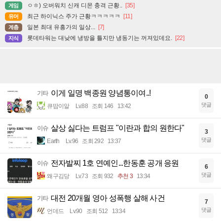
ㅇㅎ) 오버워치 신캐 디몬 충격 근황..
[35]
게임
최근 하이닉스 주가 근황ㅋㅋㅋㅋㅋ
[11]
유머
일본 최대 유흥가의 일상...
[7]
계층
롯데타워는 대낮에 냉방을 틀지만 냉동기는 꺼져있데요.
[22]
지식
이게 일명 백종원 양념통이여..!
기타
0
댓글
큐땁이알
Lv.88
조회 146
13:42
살상 싫다는 트럼프 "이란과 합의 원한다"
이슈
3
댓글
Earth
Lv.96
조회 292
13:37
전자발찌 1호 연예인...한동훈 공개 응원
이슈
6
댓글
왜구김당
Lv.73
조회 932
추천 3
13:34
대전 20개월 영아 성폭행 살해 사건
기타
7
댓글
언데드
Lv.90
조회 512
13:34