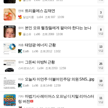
풀소유
Lv.86
조회 2121
13:11
트리플에스 김채연
연예
3
댓글
달섭지롱
Lv.94
조회 937
13:09
본인 모유 헬창들에게 팔아야 한다는 눈나
유머
8
댓글
풀소유
Lv.86
조회 2069
13:08
태양광 에너지 근황
계층
13
댓글
Earth
Lv.96
조회 2012
13:02
그돈씨 아방N 근황
유머
25
댓글
스바로브스키
Lv.84
조회 2353
12:59
오늘자 이언주 더불어민주당 의원 SNS...jpg
이슈
19
댓글
Earth
Lv.96
조회 1448
12:59
마법기사 레이어스 오프닝 디지털 리마스터
기타
11
링 버전
댓글