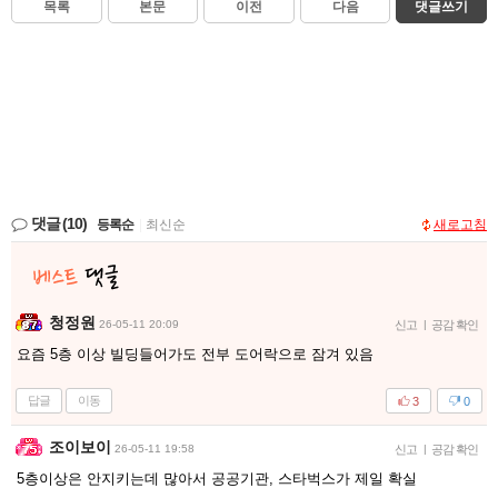
목록
본문
이전
다음
댓글쓰기
댓글
(10)
등록순
|
최신순
새로고침
청정원
26-05-11 20:09
신고
|
공감 확인
요즘 5층 이상 빌딩들어가도 전부 도어락으로 잠겨 있음
답글
이동
3
0
조이보이
26-05-11 19:58
신고
|
공감 확인
5층이상은 안지키는데 많아서 공공기관, 스타벅스가 제일 확실