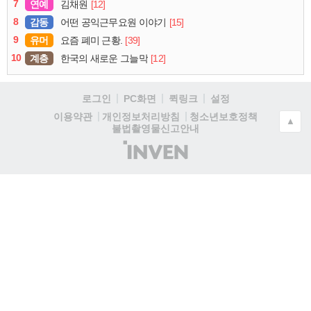
7
연예
[12]
김채원
8
감동
[15]
어떤 공익근무요원 이야기
9
유머
[39]
요즘 폐미 근황.
10
계층
[12]
한국의 새로운 그늘막
로그인
PC화면
퀵링크
설정
청소년보호정책
이용약관
개인정보처리방침
▲
불법촬영물신고안내
(주)
인
벤