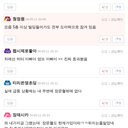
답글
2
0
청정원
26-05-11 20:09
신고
|
공감 확인
요즘 5층 이상 빌딩들어가도 전부 도어락으로 잠겨 있음
답글
3
0
펩시제로좋아
26-05-11 20:10
신고
|
공감 확인
차에선 히터 이빠이 엉뜨 이빠이 << 진찌 효과봤음
답글
0
0
티리온영초딩
26-05-11 20:11
신고
|
공감 확인
실제 급똥 상황에는 내 주변에 장문혈밖에 없다
답글
0
0
장재시카
26-05-11 20:23
신고
|
공감 확인
와 내가지금 그랬는데 장문혈도 한계가있더라ㅋㅋ뒤지는줄알았네