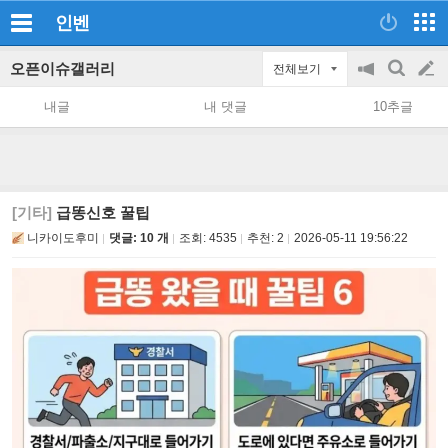
인벤
오픈이슈갤러리
전체보기
공
검
글
지
색
내글
내 댓글
10추글
on/off
쓰
기
[기타]
급똥신호 꿀팁
니카이도후미
댓글: 10 개
조회:
4535
추천:
2
2026-05-11 19:56:22