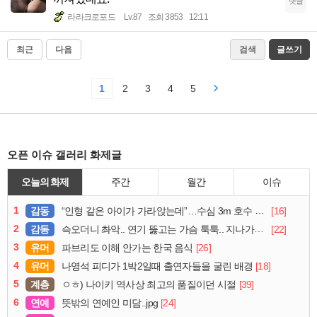
댓글
라라크로포드
Lv.87
조회 3853
12:11
최근
다음
검색
글쓰기
1
2
3
4
5
오픈 이슈 갤러리 화제글
오늘의 화제
주간
월간
이슈
1
감동
[16]
“인형 같은 아이가 가라앉는데”…수심 3m 호수 뛰어든 60대 의인
2
감동
[22]
슥오더니 촤악.. 연기 뚫고는 가슴 툭툭.. 지나가던 아재의 정체
3
유머
[26]
파브리도 이해 안가는 한국 음식
4
유머
[18]
나영석 피디가 1박2일때 출연자들을 굴린 배경
5
계층
[39]
ㅇㅎ) 나이키 역사상 최고의 품질이던 시절
6
연예
[24]
뜻밖의 연예인 미담..jpg