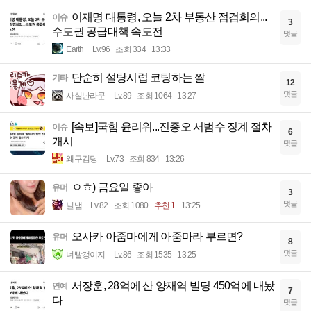
이재명 대통령, 오늘 2차 부동산 점검회의...
이슈
3
수도권 공급대책 속도전
댓글
Earth
Lv.96
조회 334
13:33
단순히 설탕시럽 코팅하는 짤
기타
12
댓글
사실난라쿤
Lv.89
조회 1064
13:27
[속보]국힘 윤리위...진종오 서범수 징계 절차
이슈
6
개시
댓글
왜구김당
Lv.73
조회 834
13:26
ㅇㅎ) 금요일 좋아
유머
3
댓글
닐냄
Lv.82
조회 1080
추천 1
13:25
오사카 아줌마에게 아줌마라 부르면?
유머
8
댓글
너빨갱이지
Lv.86
조회 1535
13:25
서장훈, 28억에 산 양재역 빌딩 450억에 내놨
연예
7
다
댓글