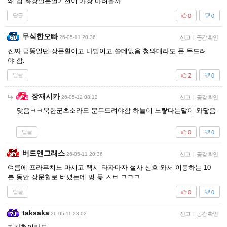
왜 집 화장실문열기전이 가장 마려울까
답글
0
0
무식한오빠
26-05-11 20:36
신고
|
공감 확인
진짜 급똥일땐 장문혈이고 나발이고 쓸데없음.청와대라도 문 두드려
야 함.
답글
2
0
장재시카
26-05-12 08:12
신고
|
공감 확인
맞음ㅋㅋ북한군초소라도 문두드려야함 하늘이 노랗다는말이 와닿음
답글
0
0
버드앤그래스
26-05-11 20:36
신고
|
공감 확인
여름에 프라푸치노 마시고 택시 타자마자 설사 신호 와서 이동하는 10
분 동안 장문혈로 버텼는데 멍 듦 ㅅㅂ ㅋㅋㅋ
답글
0
0
taksaka
26-05-11 23:02
신고
|
공감 확인