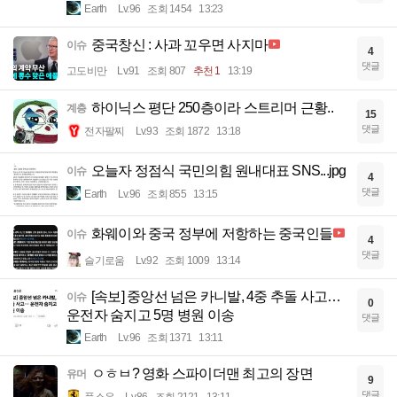
Earth
Lv.96
조회 1454
13:23
중국창신 : 사과 꼬우면 사지마
이슈
4
댓글
고도비만
Lv.91
조회 807
추천 1
13:19
하이닉스 평단 250층이라 스트리머 근황..
계층
15
댓글
전자팔찌
Lv.93
조회 1872
13:18
오늘자 정점식 국민의힘 원내대표 SNS...jpg
이슈
4
댓글
Earth
Lv.96
조회 855
13:15
화웨이와 중국 정부에 저항하는 중국인들
이슈
4
댓글
슬기로움
Lv.92
조회 1009
13:14
[속보] 중앙선 넘은 카니발, 4중 추돌 사고…
이슈
0
운전자 숨지고 5명 병원 이송
댓글
Earth
Lv.96
조회 1371
13:11
ㅇㅎㅂ? 영화 스파이더맨 최고의 장면
유머
9
댓글