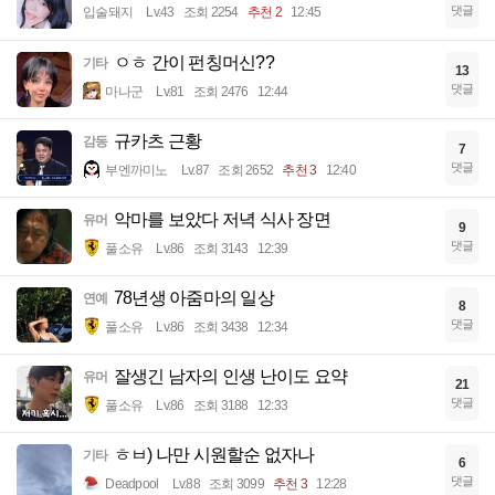
댓글
입술돼지
Lv.43
조회 2254
추천 2
12:45
ㅇㅎ 간이 펀칭머신??
기타
13
댓글
마나군
Lv.81
조회 2476
12:44
규카츠 근황
감동
7
댓글
부엔까미노
Lv.87
조회 2652
추천 3
12:40
악마를 보았다 저녁 식사 장면
유머
9
댓글
풀소유
Lv.86
조회 3143
12:39
78년생 아줌마의 일상
연예
8
댓글
풀소유
Lv.86
조회 3438
12:34
잘생긴 남자의 인생 난이도 요약
유머
21
댓글
풀소유
Lv.86
조회 3188
12:33
ㅎㅂ) 나만 시원할순 없자나
기타
6
댓글
Deadpool
Lv.88
조회 3099
추천 3
12:28