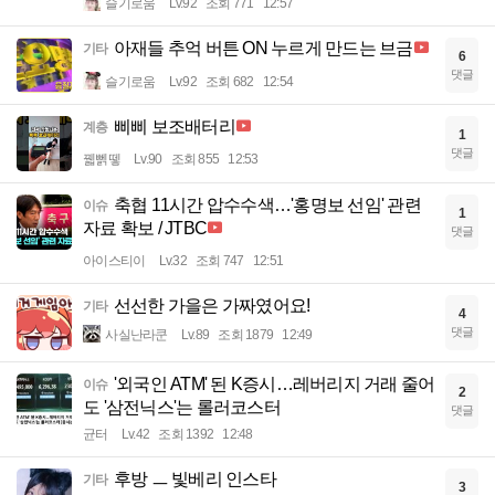
슬기로움
Lv.92
조회 771
12:57
아재들 추억 버튼 ON 누르게 만드는 브금
기타
6
댓글
슬기로움
Lv.92
조회 682
12:54
삐삐 보조배터리
계층
1
댓글
꿻뻵뗗
Lv.90
조회 855
12:53
축협 11시간 압수수색…'홍명보 선임' 관련
이슈
1
자료 확보 / JTBC
댓글
아이스티이
Lv.32
조회 747
12:51
선선한 가을은 가짜였어요!
기타
4
댓글
사실난라쿤
Lv.89
조회 1879
12:49
'외국인 ATM' 된 K증시…레버리지 거래 줄어
이슈
2
도 '삼전닉스'는 롤러코스터
댓글
균터
Lv.42
조회 1392
12:48
후방 ㅡ 빛베리 인스타
기타
3