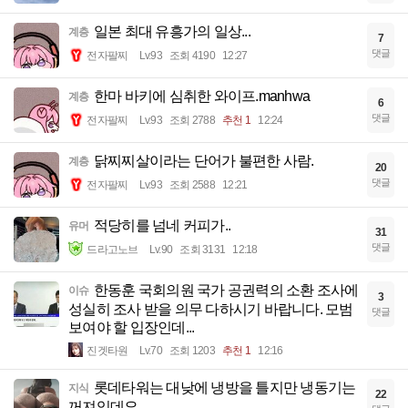
일본 최대 유흥가의 일상...
계층
7
댓글
전자팔찌
Lv.93
조회 4190
12:27
한마 바키에 심취한 와이프.manhwa
계층
6
댓글
전자팔찌
Lv.93
조회 2788
추천 1
12:24
닭찌찌살이라는 단어가 불편한 사람.
계층
20
댓글
전자팔찌
Lv.93
조회 2588
12:21
적당히를 넘네 커피가..
유머
31
댓글
드라고노브
Lv.90
조회 3131
12:18
한동훈 국회의원 국가 공권력의 소환 조사에
이슈
3
성실히 조사 받을 의무 다하시기 바랍니다. 모범
댓글
보여야 할 입장인데...
진겟타원
Lv.70
조회 1203
추천 1
12:16
롯데타워는 대낮에 냉방을 틀지만 냉동기는
지식
22
꺼져있데요.