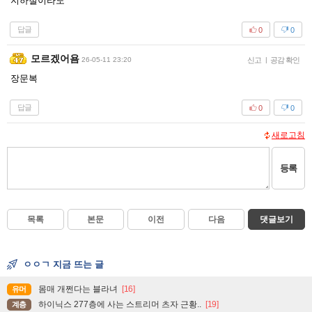
지하철이라도
답글
0
0
모르겠어욤
26-05-11 23:20
신고
|
공감 확인
장문복
답글
0
0
새로고침
등록
목록
본문
이전
다음
댓글보기
ㅇㅇㄱ 지금 뜨는 글
몸매 개쩐다는 블라녀
[16]
유머
하이닉스 277층에 사는 스트리머 츠자 근황..
[19]
계층