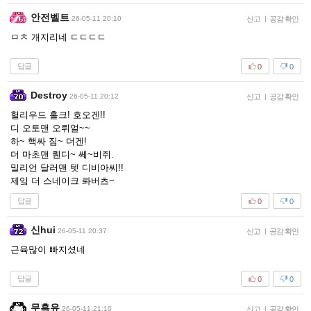
안전벨트
26-05-11 20:10
신고
|
공감 확인
ㅁㅊ 개지리네 ㄷㄷㄷㄷ
답글
0
0
Destroy
26-05-11 20:12
신고
|
공감 확인
헐리우드 홀크! 호오겐!!
디 오토맨 오뤼얼~~
하~ 핵싸 짐~ 더겐!
더 마초맨 뤤디~ 쎄~비쥐.
밀리언 달러맨 텟 디비아씨!!
제잌 더 스네이크 롸버츠~
답글
0
0
신hui
26-05-11 20:37
신고
|
공감 확인
근육많이 빠지셨네
답글
0
0
무흑유
26-05-11 21:10
신고
|
공감 확인