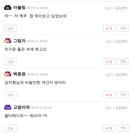
마블링
26-05-11 20:02
신고
|
공감 확인
캬~~ 저 맥주 참 먹이보고 싶었는데
답글
0
0
그림자
26-05-11 20:04
신고
|
공감 확인
차가운 돌은 세계 최고오
답글
0
0
백종원
26-05-11 20:05
신고
|
공감 확인
삼치형님과 비빌만한 개간지 덩어리
답글
0
0
교범바제
26-05-11 20:05
신고
|
공감 확인
울티메이트~~ 워리어~!!!
답글
0
0