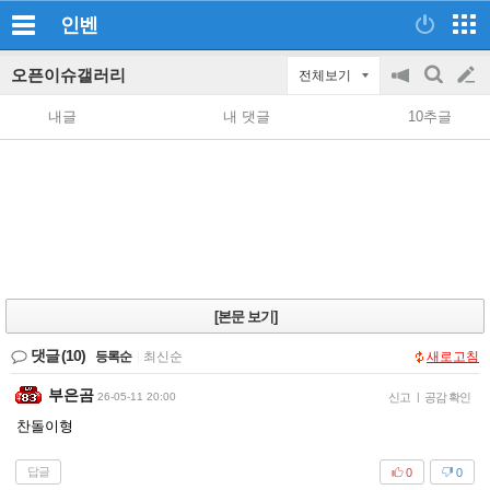
인벤
오픈이슈갤러리
전체보기
공
검
글
지
색
내글
내 댓글
10추글
on/off
쓰
기
[본문 보기]
댓글
(10)
등록순
|
최신순
새로고침
부은곰
26-05-11 20:00
신고
|
공감 확인
찬돌이형
답글
0
0