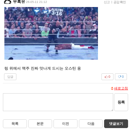
무흑유
26-05-11 21:12
신고
|
공감 확인
링 위에서 맥주 진짜 맛나게 드시는 오스틴 옹
답글
0
0
새로고침
등록
목록
본문
이전
다음
댓글보기