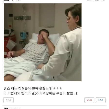
빈스 패는 장면들이 진짜 웃겼는데 ㅎㅎㅎ
[...아쉽게도 빈스 터널(?) 파괴당하는 부분이 짤림...]
답글
0
0