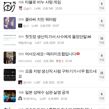
타블로 비누 사탕 게임
계층
5
댓글
강슬기
Lv.94
조회 540
15:38
클라씨 지민 워터밤
연예
5
댓글
입사
Lv.94
조회 559
15:37
첫짓장 생산직가서 사수에게 들었던말.txt
유머
11
댓글
백합에이슬
Lv.57
조회 1026
15:34
어서오세요~ 메리미조합입니다
연예
0
댓글
아이스티이
Lv.32
조회 300
추천 1
15:34
요즘 지방 생산직 사람 구하기가 너무 힘드네
기타
11
요
댓글
옆사마
Lv.87
조회 1021
15:34
일본 성매수 심판 실명 공개
계층
6
댓글
부엔까미노
Lv.87
조회 894
15:32