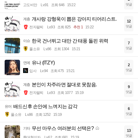
댓글
고도비만
Lv.91
조회 646
15:22
개사랑 강형욱이 뽑은 강아지 티어리스트.
계층
12
댓글
전자팔찌
Lv.93
조회 825
추천 1
15:22
한국 건너뛰고 대만 간 태풍 돌핀 위력
이슈
7
댓글
풀소유
Lv.86
조회 1304
15:21
유나 (ITZY)
연예
2
댓글
입사
Lv.94
조회 475
15:21
본인이 차주라면 절대로 못참음.
계층
9
댓글
전자팔찌
Lv.93
조회 1077
15:19
배드신후 손안에 느껴지는 감각
유머
6
댓글
풀소유
Lv.86
조회 1252
15:19
무선 마우스 여러분의 선택은?
기타
13
댓글
특대형피자
Lv.62
조회 681
15:19