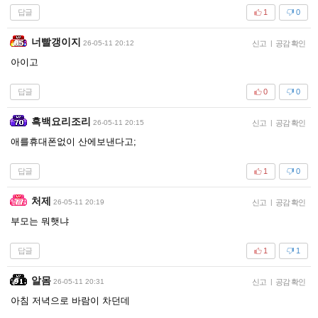
답글
1
0
너빨갱이지
26-05-11 20:12
신고
|
공감 확인
아이고
답글
0
0
흑백요리조리
26-05-11 20:15
신고
|
공감 확인
애를휴대폰없이 산에보낸다고;
답글
1
0
처제
26-05-11 20:19
신고
|
공감 확인
부모는 뭐햇냐
답글
1
1
알몸
26-05-11 20:31
신고
|
공감 확인
아침 저녁으로 바람이 차던데