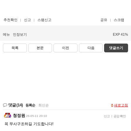
추천확인
신고
스팸신고
공유
스크랩
메뉴
인장보기
EXP 41%
목록
본문
이전
다음
댓글쓰기
댓글
(14)
등록순
|
최신순
새로고침
청정원
26-05-11 20:10
신고
|
공감 확인
꼭 무사구조하길 기도합니다!