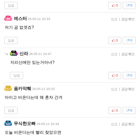
답글
0
0
에스터
26-05-11 20:33
신고
|
공감 확인
저기 곰 없겟죠?
답글
0
0
신라
26-05-11 20:47
신고
|
공감 확인
지리산에만 있는거아녀?
답글
0
0
음카악퉤
26-05-11 20:33
신고
|
공감 확인
아이고 비온다는데 왜 혼자 간겨
답글
0
0
무식한오빠
26-05-11 20:34
신고
|
공감 확인
오늘 비온다는데 빨리 찾았으면