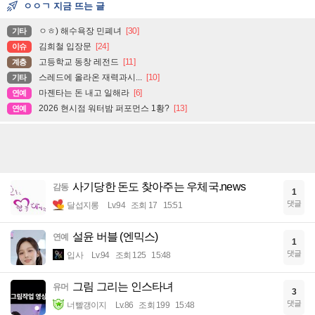
ㅇㅇㄱ 지금 뜨는 글
ㅇㅎ) 해수욕장 민폐녀
[30]
기타
김희철 입장문
[24]
이슈
고등학교 동창 레전드
[11]
계층
스레드에 올라온 재력과시...
[10]
기타
마젠타는 돈 내고 일해라
[6]
연예
2026 현시점 워터밤 퍼포먼스 1황?
[13]
연예
사기당한 돈도 찾아주는 우체국.news
감동
1
댓글
달섭지롱
Lv.94
조회 17
15:51
설윤 버블 (엔믹스)
연예
1
댓글
입사
Lv.94
조회 125
15:48
그림 그리는 인스타녀
유머
3
댓글
너빨갱이지
Lv.86
조회 199
15:48