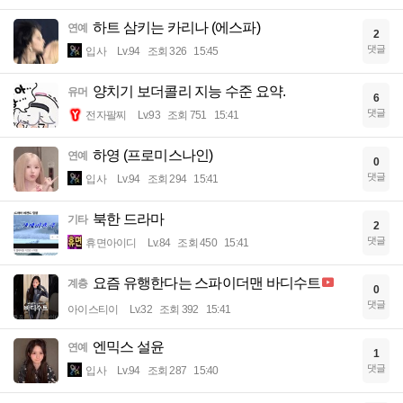
하트 삼키는 카리나 (에스파)
연예
2
댓글
입사
Lv.94
조회 326
15:45
양치기 보더콜리 지능 수준 요약.
유머
6
댓글
전자팔찌
Lv.93
조회 751
15:41
하영 (프로미스나인)
연예
0
댓글
입사
Lv.94
조회 294
15:41
북한 드라마
기타
2
댓글
휴면아이디
Lv.84
조회 450
15:41
요즘 유행한다는 스파이더맨 바디수트
계층
0
댓글
아이스티이
Lv.32
조회 392
15:41
엔믹스 설윤
연예
1
댓글
입사
Lv.94
조회 287
15:40