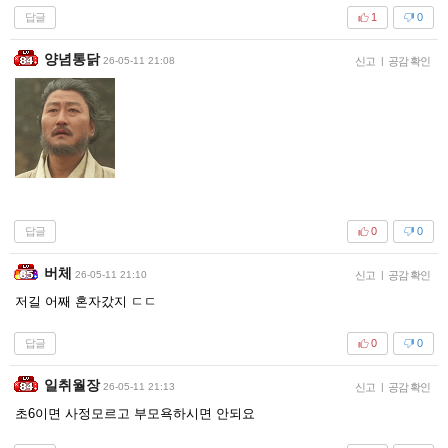
답글
1
0
양념통닭
26-05-11 21:08
신고
|
공감 확인
답글
0
0
버체
26-05-11 21:10
신고
|
공감 확인
저길 어째 혼자갔지 ㄷㄷ
답글
0
0
일취월장
26-05-11 21:13
신고
|
공감 확인
초6이면 사정모르고 부모욕하시면 안되요