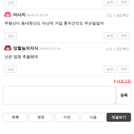
답글
0
0
마사지
26-05-11 22:16
신고
|
공감 확인
주왕산이 동네뒷산도 아닌데 거길 혼자간것도 무슨일일까
답글
0
0
망할놈의자식
26-05-12 07:31
신고
|
공감 확인
산은 엄청 추울텐데
답글
0
0
새로고침
등록
목록
본문
이전
다음
댓글보기