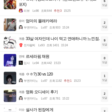
6
포X)
댓글
리뷰
Lv.86
조회 644
추천 3
15:25
엄마의 몰래카메라
유머
2
댓글
부엔까미노
Lv.87
조회 933
15:24
33살 여자인데 나이 먹고 연애하니까 느낀점.
계층
9
댓글
전자팔찌
Lv.93
조회 1431
15:24
르세라핌 채원
연예
0
댓글
입사
Lv.94
조회 442
15:23
ㅇㅎ?) 30 vs 120
계층
1
댓글
부엔까미노
Lv.87
조회 1182
추천 1
15:23
영화 오디세이 후기
계층
2
댓글
부엔까미노
Lv.87
조회 781
15:22
설사가 된장에게
이슈
2