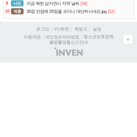
9
사진
[34]
지금 북한 삼지연시 지역 날씨
10
계층
[12]
30점 만점에 29점을 쏘다니 대단하시네요.jpg
로그인
PC화면
퀵링크
설정
청소년보호정책
이용약관
개인정보처리방침
▲
불법촬영물신고안내
(주)
인
벤