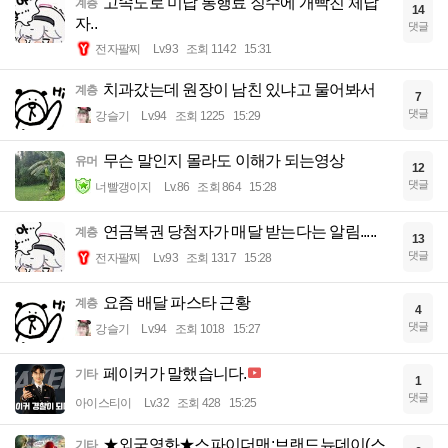
고속도로 미납 통행료 징수에 개빡친 체납
계층
14
자..
댓글
전자팔찌
Lv.93
조회 1142
15:31
치과갔는데 원장이 남친 있냐고 물어봐서
계층
7
댓글
강슬기
Lv.94
조회 1225
15:29
무슨 말인지 몰라도 이해가 되는영상
유머
12
댓글
너빨갱이지
Lv.86
조회 864
15:28
연금복권 당첨자가 매달 받는다는 알림.....
계층
13
댓글
전자팔찌
Lv.93
조회 1317
15:28
요즘 배달 파스타 근황
계층
4
댓글
강슬기
Lv.94
조회 1018
15:27
페이커가 말했습니다.
기타
1
댓글
아이스티이
Lv.32
조회 428
15:25
★외국영화★스파이더맨:브랜드뉴데이(스
기타