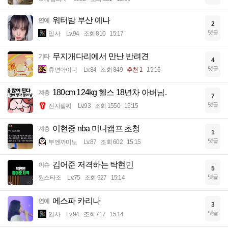
워터밤 부산 예나
연예
2
댓글
입사
Lv.94
조회 810
15:17
무지개다리에서 만난 반려견
기타
4
댓글
휴면아이디
Lv.84
조회 849
추천 1
15:16
180cm 124kg 헬스 18년차 아버님.
계층
7
댓글
전자팔찌
Lv.93
조회 1550
15:15
이현중 nba 미니캠프 초청
계층
1
댓글
부엔까미노
Lv.87
조회 602
15:15
김어준 저격하는 탁현민
이슈
5
댓글
원스타조
Lv.75
조회 927
15:14
에스파 카리나
연예
3
댓글
입사
Lv.94
조회 717
15:14