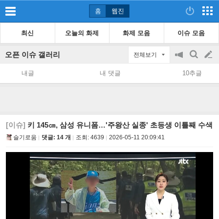
홈
웹진
최신
오늘의 화제
화제 모음
이슈 모음
오픈 이슈 갤러리
전체보기
공
검
글
지
색
내글
내 댓글
10추글
on/off
쓰
기
[이슈]
키 145㎝, 삼성 유니폼…'주왕산 실종' 초등생 이틀째 수색
슬기로움
댓글: 14 개
조회:
4639
2026-05-11 20:09:41