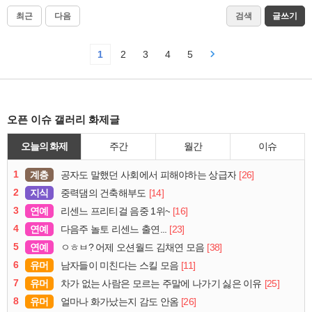
최근
다음
검색
글쓰기
1
2
3
4
5
오픈 이슈 갤러리 화제글
오늘의 화제
주간
월간
이슈
1
계층
[26]
공자도 말했던 사회에서 피해야하는 상급자
2
지식
[14]
중력댐의 건축해부도
3
연예
[16]
리센느 프리티걸 음중 1위~
4
연예
[23]
다음주 놀토 리센느 출연...
5
연예
[38]
ㅇㅎㅂ? 어제 오션월드 김채연 모음
6
유머
[11]
남자들이 미친다는 스킬 모음
7
유머
[25]
차가 없는 사람은 모르는 주말에 나가기 싫은 이유
8
유머
[26]
얼마나 화가났는지 감도 안옴