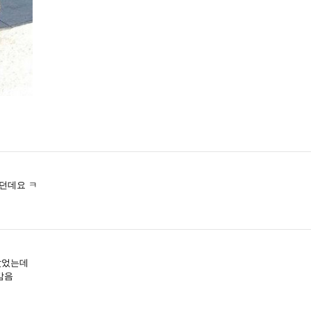
던데요 ㅋ
 갔었는데
감음