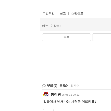
추천확인
신고
스팸신고
메뉴
인장보기
목록
댓글
(5)
등록순
|
최신순
청정원
26-05-11 20:12
얼굴에서 냄새나는 사람은 어뜨케요?