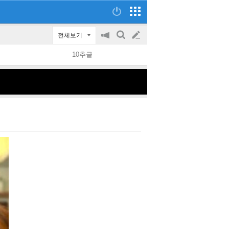
전체보기
공
검
글
지
색
10추글
on/off
쓰
기