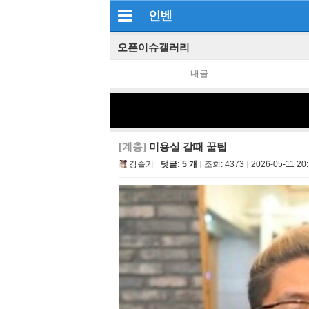
인벤
오픈이슈갤러리
내글
[계층]
미용실 갈때 꿀팁
강슬기
댓글: 5 개
조회:
4373
2026-05-11 20: