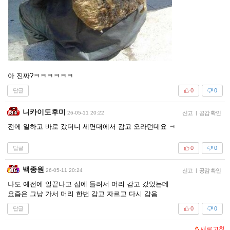
아 진짜?ㅋㅋㅋㅋㅋㅋ
답글
0
0
니카이도후미
26-05-11 20:22
신고
|
공감 확인
전에 일하고 바로 갔더니 세면대에서 감고 오라던데요 ㅋ
답글
0
0
백종원
26-05-11 20:24
신고
|
공감 확인
나도 예전에 일끝나고 집에 들려서 머리 감고 갔었는데
요즘은 그냥 가서 머리 한번 감고 자르고 다시 감음
답글
0
0
새로고침