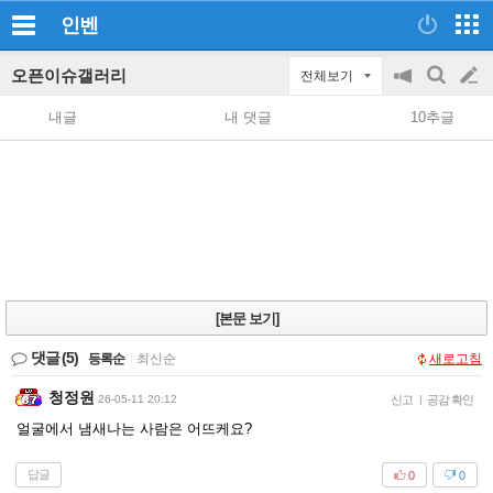
인벤
오픈이슈갤러리
전체보기
공
검
글
지
색
내글
내 댓글
10추글
on/off
쓰
기
[본문 보기]
댓글
(5)
등록순
|
최신순
새로고침
청정원
26-05-11 20:12
신고
|
공감 확인
얼굴에서 냄새나는 사람은 어뜨케요?
답글
0
0