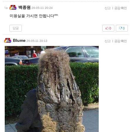
백종원
26-05-11 20:24
신고
|
공감 확인
미용실을 가시면 안됩니다^^
답글
0
0
Blume
26-05-11 20:13
신고
|
공감 확인