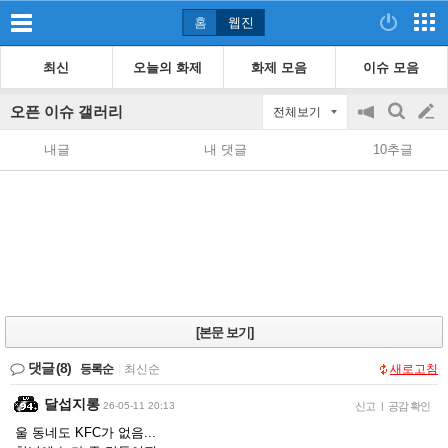
홈
웹진
최신
오늘의 화제
화제 모음
이슈 모음
오픈 이슈 갤러리
전체보기
공
검
글
지
색
내글
내 댓글
10추글
on/off
쓰
기
[본문 보기]
댓글
(8)
등록순
|
최신순
새로고침
달섭지롱
26-05-11 20:13
신고
|
공감 확인
울 동네도 KFC가 없음...