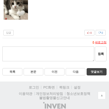
답글
0
0
새로고침
등록
목록
본문
이전
다음
댓글보기
로그인
PC화면
퀵링크
설정
청소년보호정책
이용약관
개인정보처리방침
▲
불법촬영물신고안내
(주)