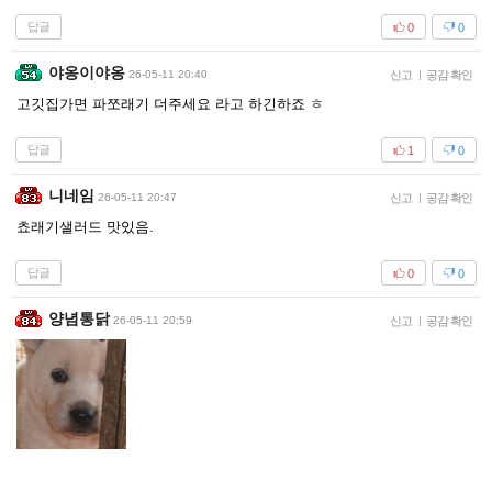
답글
0
0
야옹이야옹
26-05-11 20:40
신고
|
공감 확인
고깃집가면 파쪼래기 더주세요 라고 하긴하죠 ㅎ
답글
1
0
니네임
26-05-11 20:47
신고
|
공감 확인
쵸래기샐러드 맛있음.
답글
0
0
양념통닭
26-05-11 20:59
신고
|
공감 확인