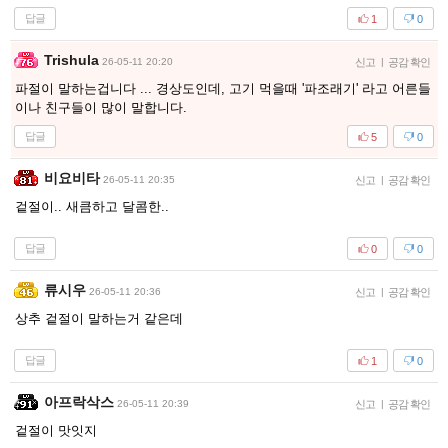
답글
1
0
Trishula
26-05-11 20:20
신고
|
공감 확인
파절이 말하는겁니다 ... 경상도인데, 고기 먹을때 '파조래기' 라고 어른들
이나 친구들이 많이 말합니다.
답글
5
0
비요비타
26-05-11 20:35
신고
|
공감 확인
겉절이.. 새큼하고 달콤한..
답글
0
0
류시우
26-05-11 20:36
신고
|
공감 확인
상추 겉절이 말하는거 같은데
답글
1
0
아프락삭스
26-05-11 20:39
신고
|
공감 확인
겉절이 맛잇지