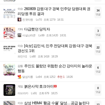
260809 강원 대구 경북 민주당 당원대회 권
이슈
34
리당원 투표 결과
댓글
진겟타원
Lv.70
조회 1279
18:31
다급했던 당직자
기타
3
댓글
사실난라쿤
Lv.89
조회 1420
18:31
[속보] 김민석, 민주 전당대회 강원·대구·경북
이슈
22
경선도 1위
댓글
파인더1
Lv.80
조회 1418
18:29
주인도 몰랐던 위험한 순간 강아지의 놀라운
감동
6
행동
댓글
달섭지롱
Lv.94
조회 1252
추천 1
18:26
붉은사막 호크아이
게임
0
댓글
아브라카
Lv.91
조회 679
18:25
삼성 HBM4 ‘황금 수율’ 달성…공급 늘린다
이슈
12