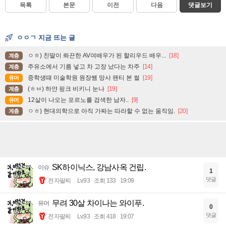
목록
본문
이전
다음
댓글보기
ㅇㅇㄱ 지금 뜨는 글
ㅇㅎ) 친딸이 롸끈한 AV여배우가 된 할리우드 배우...
[18]
계층
주유소에서 기름 넣고 차 고장 났다는 차주
[14]
계층
중학생때 미술학원 원장쌤 망사 팬티 본 썰
[19]
유머
(ㅎㅂ) 하얀 핑크 비키니 눈나
[19]
계층
12살이 나오는 포르노를 검색한 남자..
[9]
유머
ㅇㅎ) 현대의학으로 아직 가짜는 따라할 수 없는 움직임.
[20]
계층
SK하이닉스, 강남사옥 건립.
이슈
1
댓글
전자팔찌
Lv.93
조회 133
19:09
무려 30살 차이나는 와이푸.
유머
0
댓글
전자팔찌
Lv.93
조회 418
19:07