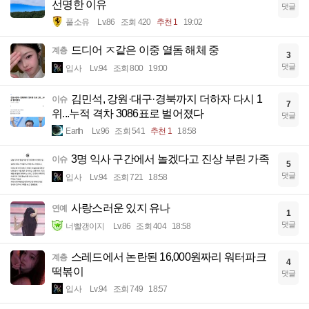
선명한 이유
댓글
풀소유
Lv.86
조회 420
추천 1
19:02
드디어 ㅈ같은 이중 열돔 해체 중
계층
3
댓글
입사
Lv.94
조회 800
19:00
김민석, 강원·대구·경북까지 더하자 다시 1
이슈
7
위...누적 격차 3086표로 벌어졌다
댓글
Earth
Lv.96
조회 541
추천 1
18:58
3명 익사 구간에서 놀겠다고 진상 부린 가족
이슈
5
댓글
입사
Lv.94
조회 721
18:58
사랑스러운 있지 유나
연예
1
댓글
너빨갱이지
Lv.86
조회 404
18:58
스레드에서 논란된 16,000원짜리 워터파크
계층
4
떡볶이
댓글
입사
Lv.94
조회 749
18:57