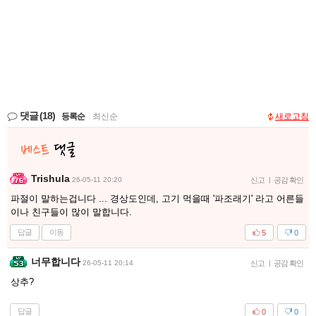
댓글
(18)
등록순
|
최신순
새로고침
Trishula
26-05-11 20:20
신고
|
공감 확인
파절이 말하는겁니다 ... 경상도인데, 고기 먹을때 '파조래기' 라고 어른들
이나 친구들이 많이 말합니다.
답글
이동
5
0
너무합니다
26-05-11 20:14
신고
|
공감 확인
상추?
답글
0
0