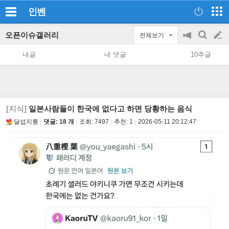
인벤
오픈이슈갤러리
전체보기
공
검
글
지
색
내글
내 댓글
10추글
on/off
쓰
기
[지식]
일본사람들이 한국에 없다고 하면 당황하는 음식
달섭지롱
댓글: 18 개
조회:
7497
추천:
1
2026-05-11 20:12:47