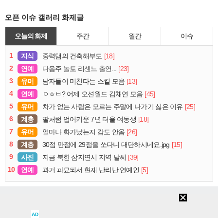
오픈 이슈 갤러리 화제글
오늘의 화제
주간
월간
이슈
1
지식
[18]
중력댐의 건축해부도
2
연예
[23]
다음주 놀토 리센느 출연...
3
유머
[13]
남자들이 미친다는 스킬 모음
4
연예
[45]
ㅇㅎㅂ? 어제 오션월드 김채연 모음
5
유머
[25]
차가 없는 사람은 모르는 주말에 나가기 싫은 이유
6
계층
[18]
딸처럼 업어키운 7년 터울 여동생
7
유머
[26]
얼마나 화가났는지 감도 안옴
8
계층
[15]
30점 만점에 29점을 쏘다니 대단하시네요.jpg
9
사진
[39]
지금 북한 삼지연시 지역 날씨
10
연예
[5]
과거 파묘되서 현재 난리난 연예인
로그인
PC화면
퀵링크
설정
청소년보호정책
이용약관
개인정보처리방침
▲
AD