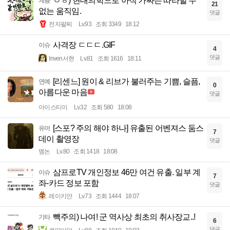
ㅇㅎ) 현대의학으로 아직 가짜는 따라할 수
계층
21
없는 움직임.
댓글
전자팔찌
Lv.93
조회 3349
18:12
사격장 ㄷㄷㄷ.GIF
이슈
4
댓글
Inven서현
Lv.81
조회 1616
18:11
[리센느] 원이 & 리브가 불러주는 기쁨, 슬픔,
연예
0
아름다운 마음
댓글
아이스티이
Lv.32
조회 580
18:08
[스포? 주의 해야 하나] 유출된 어벤져스 둠스
유머
7
데이 촬영장
댓글
멤논
Lv.80
조회 1418
18:08
삼프로TV 개인정보 46만 여건 유출. 일부 계
이슈
7
좌-카드 정보 포함
댓글
레이키얀
Lv.73
조회 1444
18:07
빽주의) 나여! 군 역사상 최초의 취사장교..!
기타
6
댓글