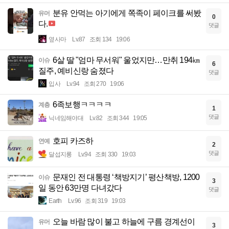
분유 안먹는 아기에게 쪽족이 페이크를 써봤
유머
0
다.
댓글
옆사마
Lv.87
조회 134
19:06
6살 딸 "엄마 무서워" 울었지만…만취 194㎞
이슈
6
질주, 예비신랑 숨졌다
댓글
입사
Lv.94
조회 270
19:06
6족보행ㅋㅋㅋㅋ
계층
1
댓글
닉네임해야대
Lv.82
조회 344
19:05
호피 카즈하
연예
2
댓글
달섭지롱
Lv.94
조회 330
19:03
문재인 전 대통령 ‘책방지기’ 평산책방, 1200
이슈
3
일 동안 63만명 다녀갔다
댓글
Earth
Lv.96
조회 319
19:03
오늘 바람 많이 불고 하늘에 구름 경계선이
유머
3