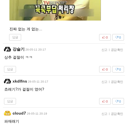
진짜 없는 게 없는...
답글
0
0
강슬기
26-05-11 20:17
신고
|
공감 확인
상추 겉절이 ㅋㅋ
답글
0
0
xkdlfns
26-05-11 20:17
신고
|
공감 확인
쵸레기?가 겉절이 였어?
답글
0
0
cloud7
26-05-11 20:19
신고
|
공감 확인
파재래기