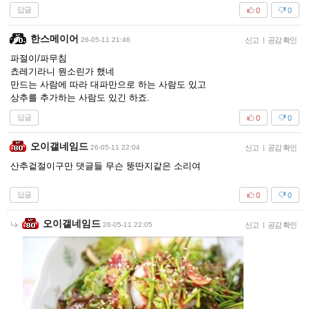
답글
0
0
한스메이어
26-05-11 21:46
신고
|
공감 확인
파절이/파무침
쵸레기라니 뭔소린가 했네
만드는 사람에 따라 대파만으로 하는 사람도 있고
상추를 추가하는 사람도 있긴 하죠.
답글
0
0
오이갤네임드
26-05-11 22:04
신고
|
공감 확인
산추겉절이구만 댓글들 무슨 뚱딴지같은 소리여
답글
0
0
오이갤네임드
26-05-11 22:05
신고
|
공감 확인