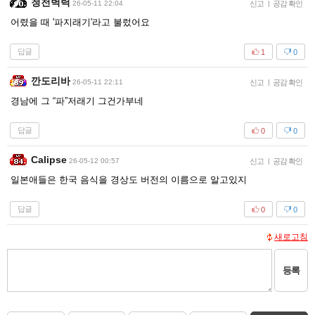
청천벽력
26-05-11 22:04
신고
|
공감 확인
어렸을 때 '파지래기'라고 불렀어요
답글
1
0
깐도리바
26-05-11 22:11
신고
|
공감 확인
경남에 그 “파”저래기 그건가부네
답글
0
0
Calipse
26-05-12 00:57
신고
|
공감 확인
일본애들은 한국 음식을 경상도 버전의 이름으로 알고있지
답글
0
0
새로고침
등록