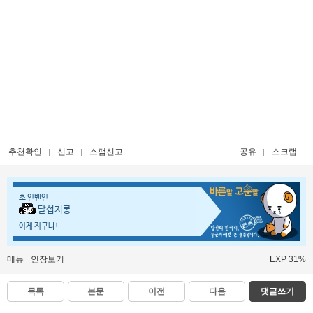
추천확인
신고
스팸신고
공유
스크랩
초 인벤인
달섭지롱
이게 지구냐!
메뉴
인장보기
EXP 31%
목록
본문
이전
다음
댓글쓰기