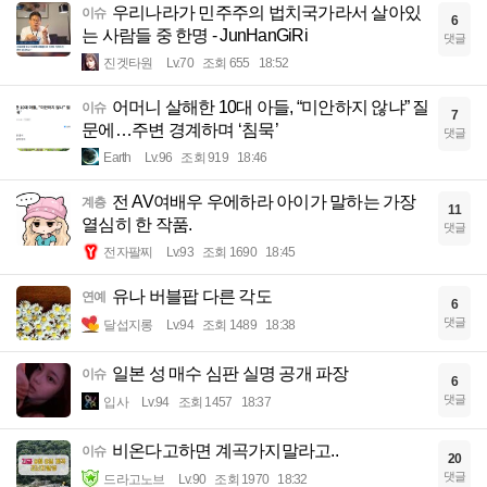
우리나라가 민주주의 법치국가라서 살아있
이슈
6
는 사람들 중 한명 - JunHanGiRi
댓글
진겟타원
Lv.70
조회 655
18:52
어머니 살해한 10대 아들, “미안하지 않냐” 질
이슈
7
문에…주변 경계하며 ‘침묵’
댓글
Earth
Lv.96
조회 919
18:46
전 AV여배우 우에하라 아이가 말하는 가장
계층
11
열심히 한 작품.
댓글
전자팔찌
Lv.93
조회 1690
18:45
유나 버블팝 다른 각도
연예
6
댓글
달섭지롱
Lv.94
조회 1489
18:38
일본 성 매수 심판 실명 공개 파장
이슈
6
댓글
입사
Lv.94
조회 1457
18:37
비온다고하면 계곡가지말라고..
이슈
20
댓글
드라고노브
Lv.90
조회 1970
18:32