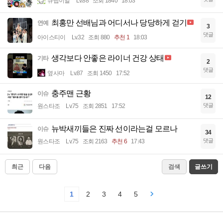
큐땁이알
Lv.88
조회 1840
18:03
최홍만 선배님과 어디서나 당당하게 걷기
연예
3
댓글
아이스티이
Lv.32
조회 880
추천 1
18:03
생각보다 안좋은 라이너 건강 상태
기타
2
댓글
옆사마
Lv.87
조회 1450
17:52
충주맨 근황
이슈
12
댓글
원스타조
Lv.75
조회 2851
17:52
뉴박새끼들은 진짜 선이라는걸 모르나
이슈
34
댓글
원스타조
Lv.75
조회 2163
추천 6
17:43
최근
다음
검색
글쓰기
1
2
3
4
5