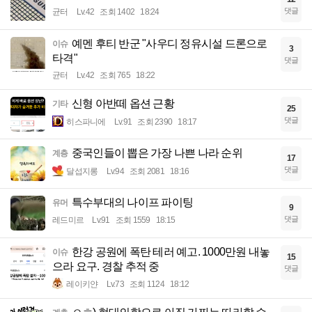
댓글
균터
Lv.42
조회 1402
18:24
예멘 후티 반군 "사우디 정유시설 드론으로
이슈
3
타격"
댓글
균터
Lv.42
조회 765
18:22
신형 아반떼 옵션 근황
기타
25
댓글
히스파니에
Lv.91
조회 2390
18:17
중국인들이 뽑은 가장 나쁜 나라 순위
계층
17
댓글
달섭지롱
Lv.94
조회 2081
18:16
특수부대의 나이프 파이팅
유머
9
댓글
레드미르
Lv.91
조회 1559
18:15
한강 공원에 폭탄 테러 예고. 1000만원 내놓
이슈
15
으라 요구. 경찰 추적 중
댓글
레이키얀
Lv.73
조회 1124
18:12